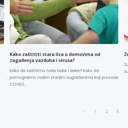
Kako zaštititi stara lica u domovima od
Z
zagađenja vazduha i virusa?
Z
Kako da zaštitimo naše bake i deke? Kako da
.
zu
pomognemo našim starijim sugrađanima koji provode
COVID1...
‹
1
2
6