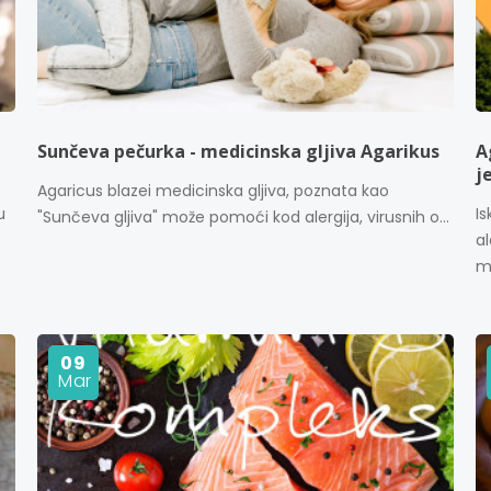
Sunčeva pečurka - medicinska gljiva Agarikus
A
j
Agaricus blazei medicinska gljiva, poznata kao
u
I
"Sunčeva gljiva" može pomoći kod alergija, virusnih o...
a
me
09
Mar