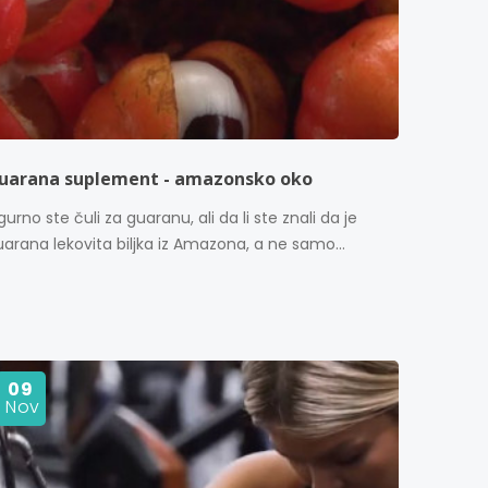
uarana suplement - amazonsko oko
gurno ste čuli za guaranu, ali da li ste znali da je
arana lekovita biljka iz Amazona, a ne samo...
09
Nov