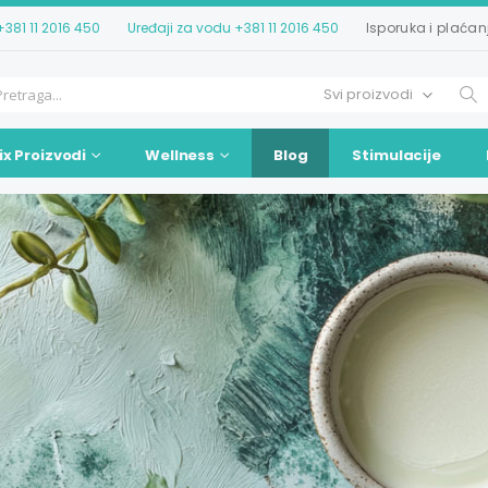
+381 11 2016 450
Uređaji za vodu
+381 11 2016 450
Isporuka i plaćan
ix Proizvodi
Wellness
Blog
Stimulacije