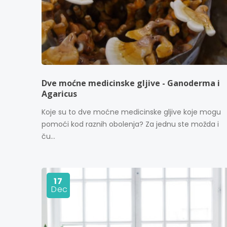
Dve moćne medicinske gljive - Ganoderma i
Agaricus
Koje su to dve moćne medicinske gljive koje mogu
pomoći kod raznih obolenja? Za jednu ste možda i
ču...
17
Dec