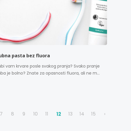
ubna pasta bez fluora
ubi vam krvare posle svakog pranja? Svako pranje
ba je bolno? Znate za opasnosti fluora, ali ne m...
7
8
9
10
11
12
13
14
15
›