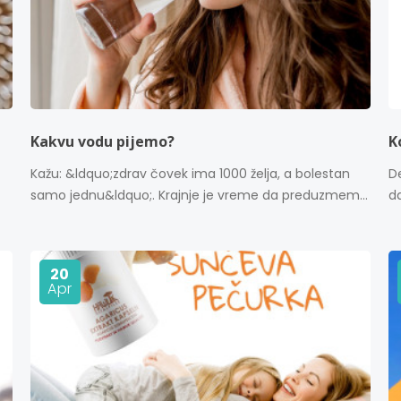
Kakvu vodu pijemo?
K
Kažu: &ldquo;zdrav čovek ima 1000 želja, a bolestan
D
samo jednu&ldquo;. Krajnje je vreme da preduzmem...
da
20
Apr