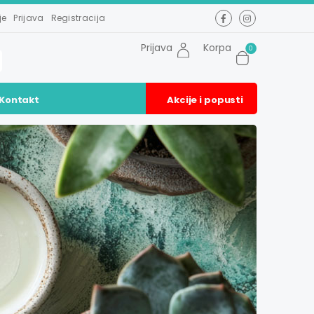
je
Prijava
Registracija
Prijava
Korpa
0
Kontakt
Akcije i popusti