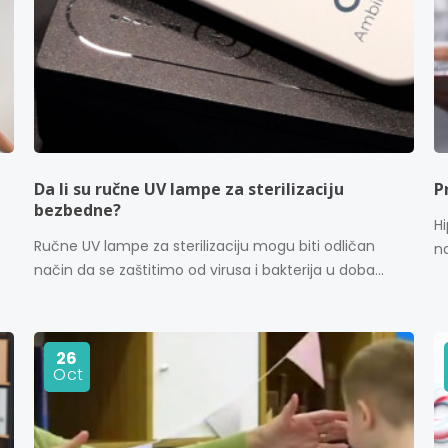
Da li su ručne UV lampe za sterilizaciju
P
bezbedne?
Hi
Ručne UV lampe za sterilizaciju mogu biti odličan
na
način da se zaštitimo od virusa i bakterija u doba...
26
Oct