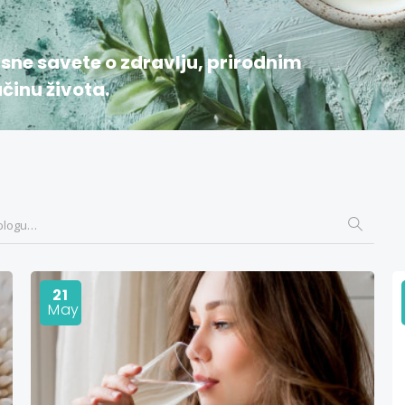
isne savete o zdravlju, prirodnim
inu života.
21
May