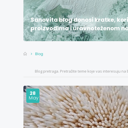
Sanovita blog donosi kratke, kor
proizvodima i uravnoteženom nač
Blog
28
May