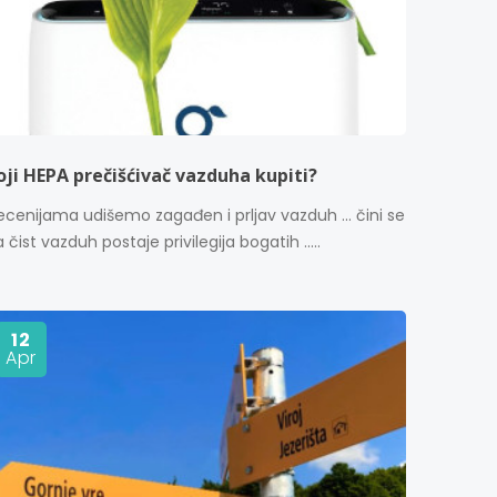
oji HEPA prečišćivač vazduha kupiti?
ecenijama udišemo zagađen i prljav vazduh ... čini se
 čist vazduh postaje privilegija bogatih .....
12
Apr