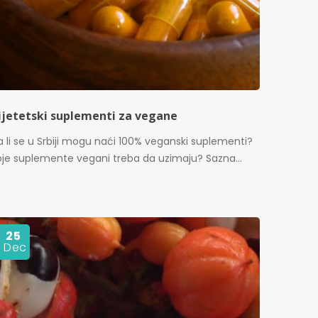
ijetetski suplementi za vegane
 li se u Srbiji mogu naći 100% veganski suplementi?
oje suplemente vegani treba da uzimaju? Sazna...
25
Dec