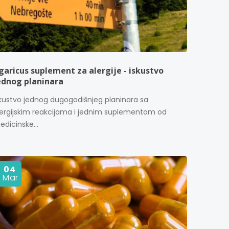
garicus suplement za alergije - iskustvo
ednog planinara
skustvo jednog dugogodišnjeg planinara sa
lergijskim reakcijama i jednim suplementom od
dicinske...
04
Mar