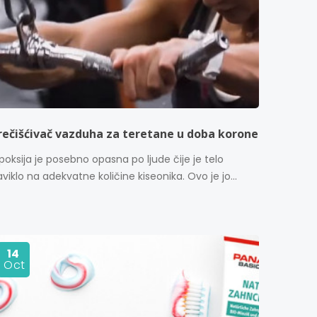
rečišćivač vazduha za teretane u doba korone
poksija je posebno opasna po ljude čije je telo
viklo na adekvatne količine kiseonika. Ovo je jo...
14
Oct