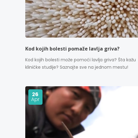
Kod kojih bolesti pomaže lavlja griva?
Kod kojih bolesti može pomoći lavlja griva? Šta kažu
kliničke studije? Saznajte sve na jednom mestu!
26
Apr