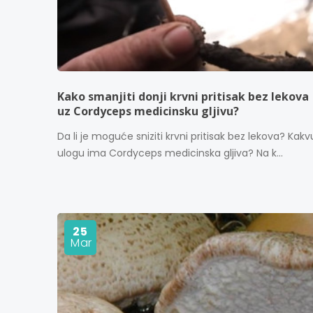
Kako smanjiti donji krvni pritisak bez lekova
uz Cordyceps medicinsku gljivu?
Da li je moguće sniziti krvni pritisak bez lekova? Kakv
ulogu ima Cordyceps medicinska gljiva? Na k...
25
Mar