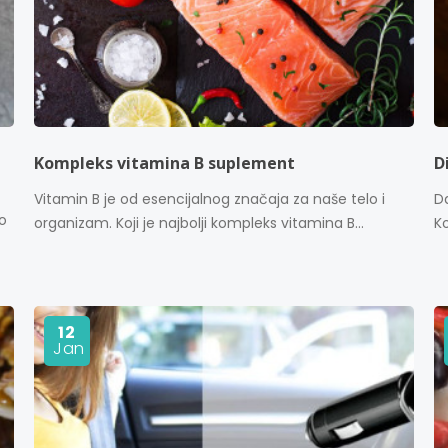
Kompleks vitamina B suplement
D
Vitamin B je od esencijalnog značaja za naše telo i
Da
o
organizam. Koji je najbolji kompleks vitamina B...
K
12
Jan