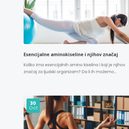
Esencijalne aminokiseline i njihov značaj
Koliko ima esencijalnih amino kiselina i koji je njihov
značaj za ljudski organizam? Da li ih možemo...
30
Oct