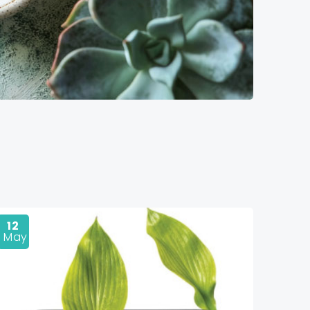
12
May