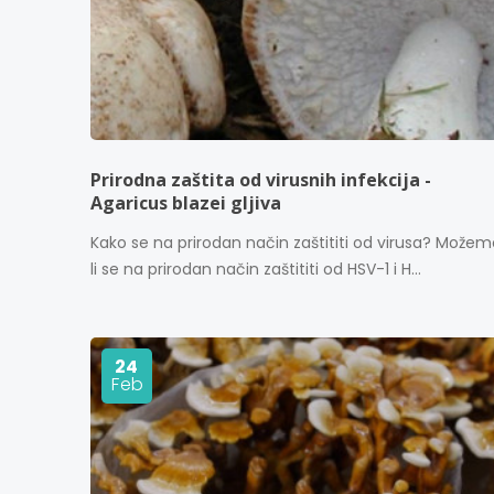
Prirodna zaštita od virusnih infekcija -
Agaricus blazei gljiva
Kako se na prirodan način zaštititi od virusa? Možem
li se na prirodan način zaštititi od HSV-1 i H...
24
Feb