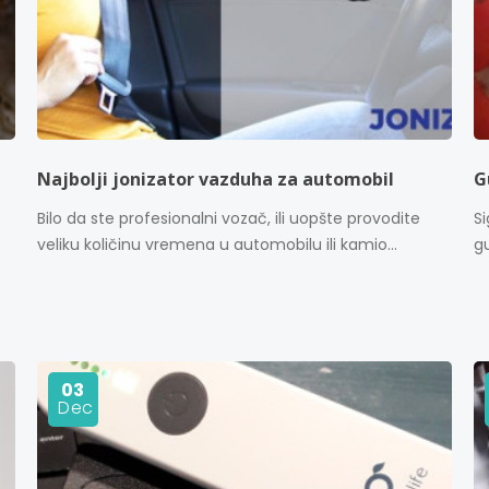
Najbolji jonizator vazduha za automobil
G
Bilo da ste profesionalni vozač, ili uopšte provodite
Si
veliku količinu vremena u automobilu ili kamio...
gu
03
Dec