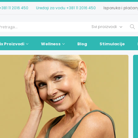
+381 11 2016 450
Uređaji za vodu
+381 11 2016 450
Isporuka i plaćan
ix Proizvodi
Wellness
Blog
Stimulacije