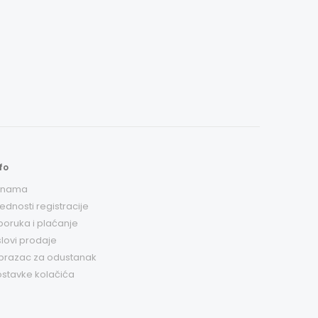
fo
 nama
ednosti registracije
poruka i plaćanje
lovi prodaje
brazac za odustanak
stavke kolačića