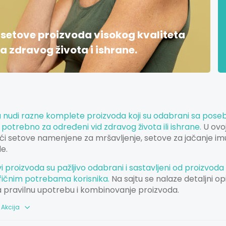
 setove proizvoda visokog kvaliteta
 zdravog života i ishrane.
 nudi razne komplete proizvoda koji su odabrani sa pose
e potrebno za određeni vid zdravog života ili ishrane.
U ovoj
ući setove namenjene za mršavljenje, setove za jačanje imu
e.
vi proizvoda su pažljivo odabrani i sastavljeni od proizvoda
fičnim potrebama korisnika.
Na sajtu se nalaze detaljni opi
a pravilnu upotrebu i kombinovanje proizvoda.