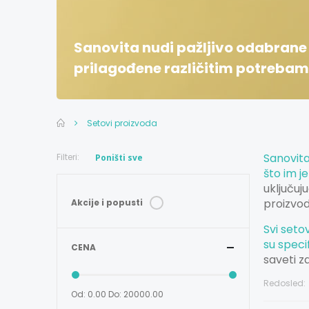
Sanovita nudi pažljivo odabrane
prilagođene različitim potrebama
Setovi proizvoda
Sanovita
Filteri:
Poništi sve
što im j
uključuj
proizvod
Akcije i popusti
Svi seto
su speci
CENA
saveti z
Redosled:
Od: 0.00
Do: 20000.00