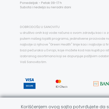
Ponedeljak - Petak 09-17 h
Subota i nedelja su neradni dani
DOBRODOŠLI U SANOVITU
u društvo onih koji vode računa o svom zdravlju kao i o
putem našeg lojaliti programa, jedinstvene proizvode najv
najbolje iz njihove "Green Health" linije kao i najbolje 
bazi pečuraka u Evropi, koje možete kod nas kupiti po i
izabranog asortimana koji se dopunjuje pažljivim odabi
Vaš Sanovita tim.
Copyright © Sanovita | Sva prava zadržana 2026 | Developed 
Korišćenjem ovog sajta potvrđujete da ste
Korišćenjem ovog sajta potvrđujete da ste