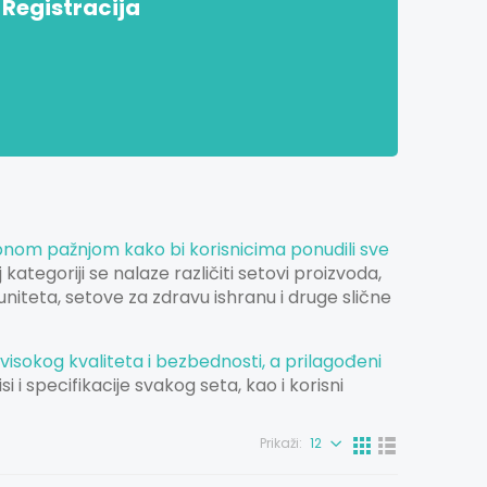
Registracija
bnom pažnjom kako bi korisnicima ponudili sve
 kategoriji se nalaze različiti setovi proizvoda,
niteta, setove za zdravu ishranu i druge slične
 visokog kvaliteta i bezbednosti, a prilagođeni
si i specifikacije svakog seta, kao i korisni
Prikaži: