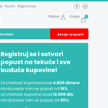
je
Prijava
Registracija
Prijava
Korpa
0
Kontakt
Akcije i popusti
Registruj se i ostvari
popust na tekuće i sve
buduće kupovine!
Za vrednost kupovine iznad
4.800 dinara
obračunaće Vam se popust od
15%.
Za vrednost kupovine iznad
12.000 din
obračunaće Vam se popust od
30%.