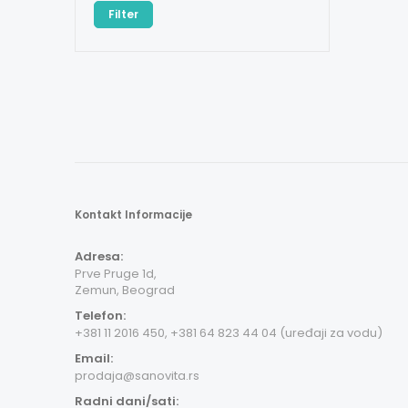
Filter
Kontakt Informacije
Adresa:
Prve Pruge 1d,
Zemun, Beograd
Telefon:
+381 11 2016 450, +381 64 823 44 04 (uređaji za vodu)
Email:
prodaja@sanovita.rs
Radni dani/sati: