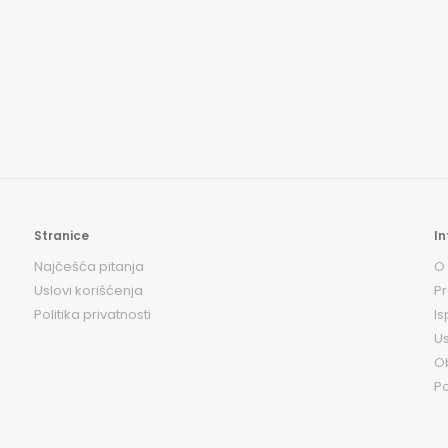
Stranice
In
Najčešća pitanja
O
Uslovi korišćenja
Pr
Politika privatnosti
Is
Us
O
Po