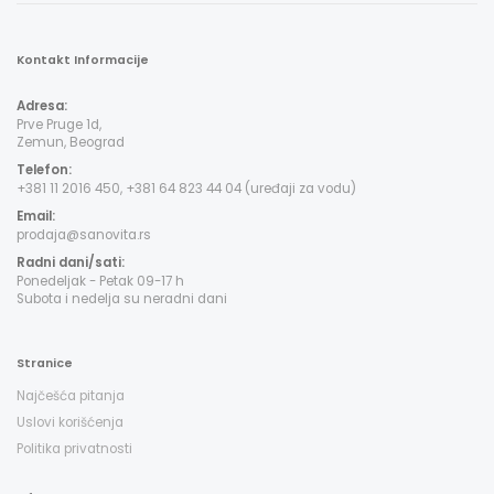
Kontakt Informacije
Adresa:
Prve Pruge 1d,
Zemun, Beograd
Telefon:
+381 11 2016 450, +381 64 823 44 04 (uređaji za vodu)
Email:
prodaja@sanovita.rs
Radni dani/sati:
Ponedeljak - Petak 09-17 h
Subota i nedelja su neradni dani
Stranice
Najčešća pitanja
Uslovi korišćenja
Politika privatnosti