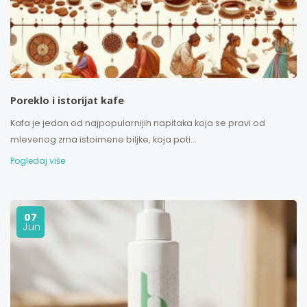
Poreklo i istorijat kafe
Kafa je jedan od najpopularnijih napitaka koja se pravi od
mlevenog zrna istoimene biljke, koja poti...
Pogledaj više
07
Jun