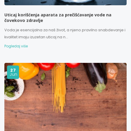
Uticaj korišćenja aparata za prečišćavanje vode na
čovekovo zdravlje
Voda je esencijalna za naš život, a njeno pravilno snabdevanje i
kvalitet imaju izuzetan uticaj na n...
Pogledaj više
27
Jun