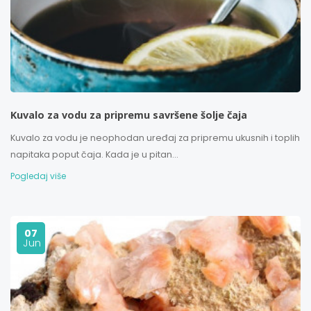
Kuvalo za vodu za pripremu savršene šolje čaja
Kuvalo za vodu je neophodan uređaj za pripremu ukusnih i toplih
napitaka poput čaja. Kada je u pitan...
Pogledaj više
07
Jun