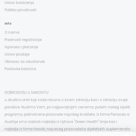
Uslovi korišćenja
Politika privatnosti
Info
O nama
Prednosti registracije
Isporuka i plaćanje
Uslovi prodaje
Obrazac za odustanak
Postavke kolačića
DOBRODOŠLI U SANOVITU
u društvo onih koji vode računa o svom zdravlju kao i o zdravlju svoje
porodice. Nudimo Vam, po najpovoljnijim cenama, putem našeg lojaliti
programa, jedinstvene proizvode najvišeg kvaliteta. Iz firme Panaceo iz
Austrije smo izabrali najbolje iz njihove "Green Health" linije kao i
najbolje iz firme Hawlik, najvećeg proizvođača dijetetskih suplemenata