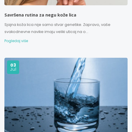
Savršena rutina za negu kože lica
Sjajna koža lica nije samo stvar genetike. Zapravo, vaše
svakodnevne navike imaju veliki uticaj na o...
Pogledaj više
03
Jul