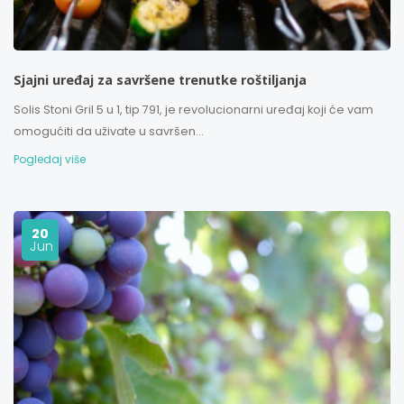
Sjajni uređaj za savršene trenutke roštiljanja
Solis Stoni Gril 5 u 1, tip 791, je revolucionarni uređaj koji će vam
omogućiti da uživate u savršen...
Pogledaj više
20
Jun