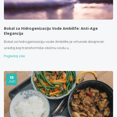
Bokal za Hidrogenizaciju Vode Ambilife: Anti-Age
Elegancija
Bokal za hidrogenizaciju vode Ambilife je vrhunski dizajniran
uređaj koji transformiše običnu vodu u...
Pogledaj više
15
Jun