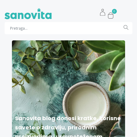
0
Sanovita blog donosi kratke, korisne
savete o zdravlju, prirodnim
proizvodima i uravnoteženom