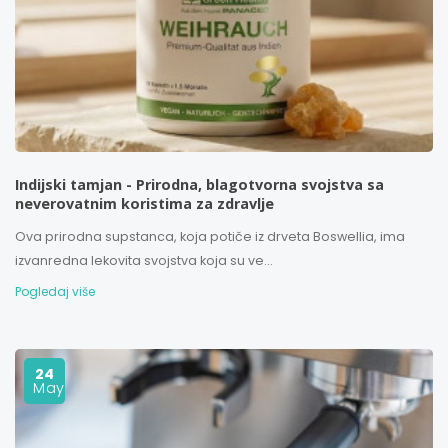
Indijski tamjan - Prirodna, blagotvorna svojstva sa
neverovatnim koristima za zdravlje
Ova prirodna supstanca, koja potiče iz drveta Boswellia, ima
izvanredna lekovita svojstva koja su ve...
Pogledaj više
24
May