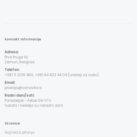
Kontakt Informacije
Adresa:
Prve Pruge 1d,
Zemun, Beograd
Telefon:
+381 11 2016 450, +381 64 823 44 04 (uređaji za vodu)
Email:
prodaja@sanovita.rs
Radni dani/sati:
Ponedeljak - Petak 09-17 h
Subota i nedelja su neradni dani
Stranice
Najčešća pitanja