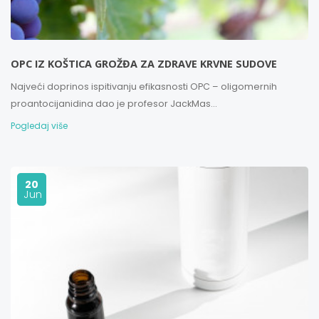
OPC IZ KOŠTICA GROŽĐA ZA ZDRAVE KRVNE SUDOVE
Najveći doprinos ispitivanju efikasnosti OPC – oligomernih
proantocijanidina dao je profesor JackMas...
Pogledaj više
20
Jun