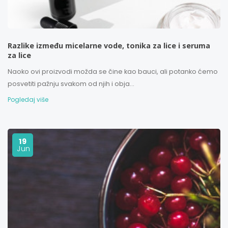
Razlike između micelarne vode, tonika za lice i seruma
za lice
Naoko ovi proizvodi možda se čine kao bauci, ali potanko ćemo
posvetiti pažnju svakom od njih i obja...
Pogledaj više
19
Jun