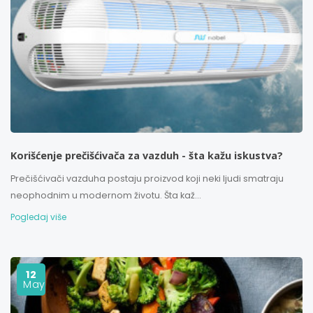
Korišćenje prečišćivača za vazduh - šta kažu iskustva?
Prečišćivači vazduha postaju proizvod koji neki ljudi smatraju
neophodnim u modernom životu. Šta kaž...
Pogledaj više
12
May