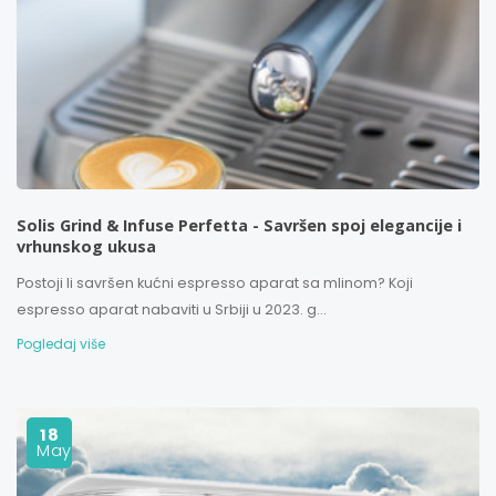
Solis Grind & Infuse Perfetta - Savršen spoj elegancije i
vrhunskog ukusa
Postoji li savršen kućni espresso aparat sa mlinom? Koji
espresso aparat nabaviti u Srbiji u 2023. g...
Pogledaj više
18
May