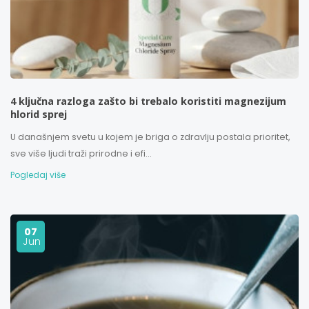
4 ključna razloga zašto bi trebalo koristiti magnezijum
hlorid sprej
U današnjem svetu u kojem je briga o zdravlju postala prioritet,
sve više ljudi traži prirodne i efi...
Pogledaj više
07
Jun