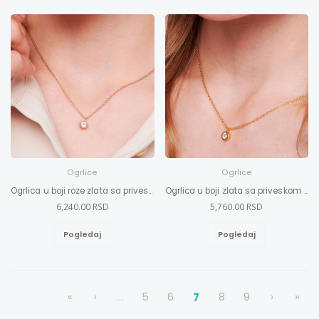
Ogrlice
Ogrlice
Ogrlica u boji roze zlata sa priveskom i Swarovski kristalom S-L
Ogrlica u boji zlata sa priveskom i Swarovski kristalom S-L
6,240.00 RSD
5,760.00 RSD
Pogledaj
Pogledaj
«
‹
...
5
6
7
8
9
›
»