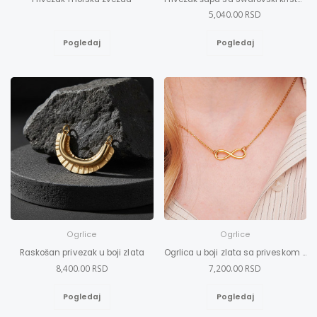
5,040.00 RSD
Pogledaj
Pogledaj
Ogrlice
Ogrlice
Raskošan privezak u boji zlata
Ogrlica u boji zlata sa priveskom beskonačnost S-L
8,400.00 RSD
7,200.00 RSD
Pogledaj
Pogledaj