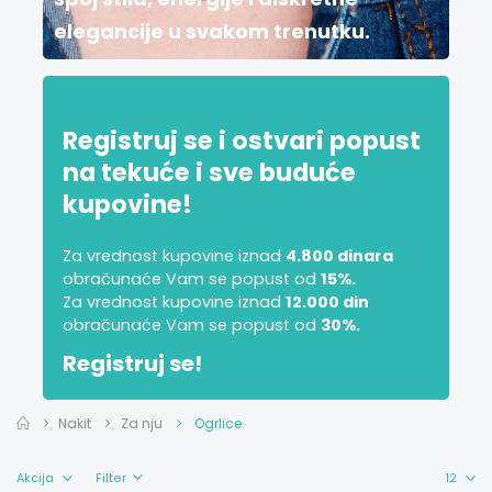
elegancije u svakom trenutku.
Registruj se i ostvari popust
na tekuće i sve buduće
kupovine!
Za vrednost kupovine iznad
4.800 dinara
obračunaće Vam se popust od
15%.
Za vrednost kupovine iznad
12.000 din
obračunaće Vam se popust od
30%.
Registruj se!
Nakit
Za nju
Ogrlice
Filter