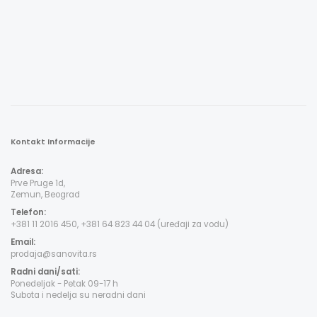
Kontakt Informacije
Adresa:
Prve Pruge 1d,
Zemun, Beograd
Telefon:
+381 11 2016 450, +381 64 823 44 04 (uređaji za vodu)
Email:
prodaja@sanovita.rs
Radni dani/sati:
Ponedeljak - Petak 09-17 h
Subota i nedelja su neradni dani