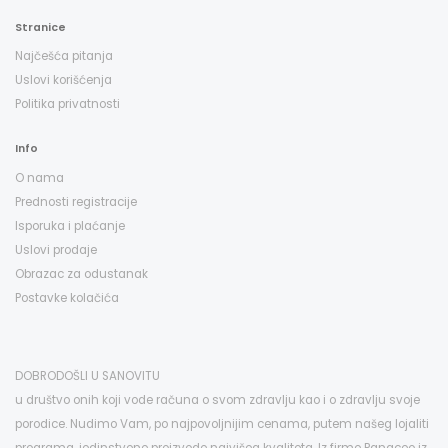
Stranice
Najčešća pitanja
Uslovi korišćenja
Politika privatnosti
Info
O nama
Prednosti registracije
Isporuka i plaćanje
Uslovi prodaje
Obrazac za odustanak
Postavke kolačića
DOBRODOŠLI U SANOVITU
u društvo onih koji vode računa o svom zdravlju kao i o zdravlju svoje
porodice. Nudimo Vam, po najpovoljnijim cenama, putem našeg lojaliti