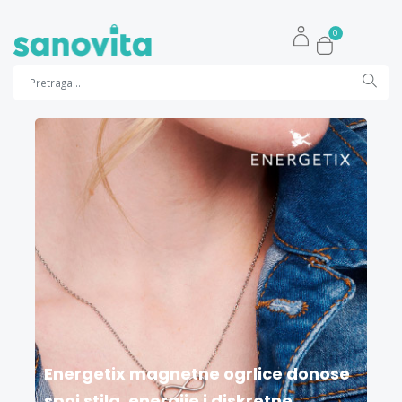
0
Energetix magnetne ogrlice donose
spoj stila, energije i diskretne