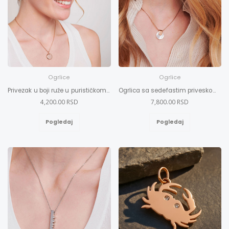
Ogrlice
Ogrlice
Privezak u boji ruže u purističkom dizajnu
Ogrlica sa sedefastim priveskom M-XL
4,200.00 RSD
7,800.00 RSD
Pogledaj
Pogledaj