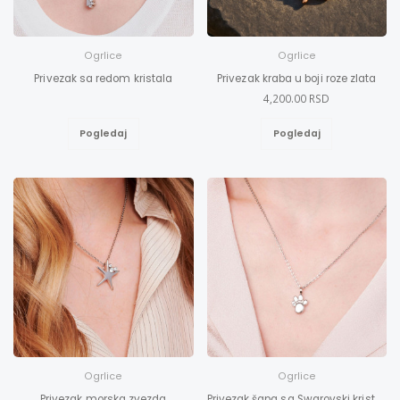
Ogrlice
Ogrlice
Privezak sa redom kristala
Privezak kraba u boji roze zlata
4,200.00 RSD
Pogledaj
Pogledaj
Ogrlice
Ogrlice
Privezak morska zvezda
Privezak šapa sa Swarovski kristalom