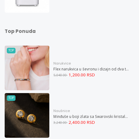
Top Ponuda
TOP
Narukvice
Flex narukvica u ševronu i dizajn od dva tona XXL
1,200.00 RSD
5,040.00
TOP
Naušnice
Minđuše u boji zlata sa Swarovski kristalom i magnetom
2,400.00 RSD
3,240.00