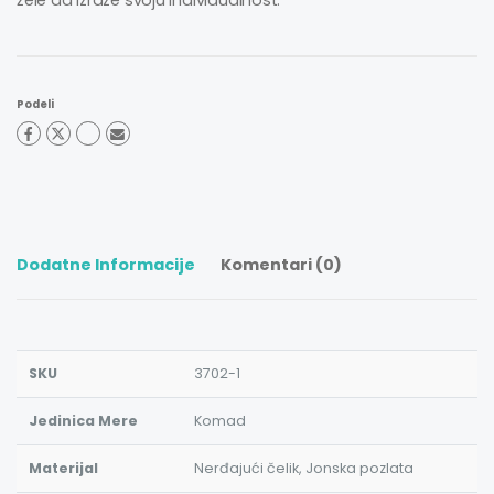
žele da izraze svoju individualnost.
Podeli
Dodatne Informacije
Komentari (0)
SKU
3702-1
Jedinica Mere
Komad
Materijal
Nerđajući čelik, Jonska pozlata