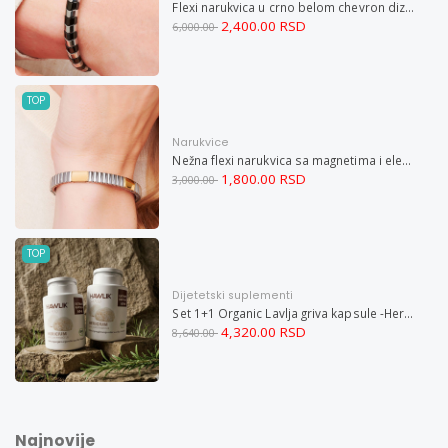
Flexi narukvica u crno belom chevron dizajnu M
2,400.00 RSD
6,000.00
TOP
Narukvice
Nežna flexi narukvica sa magnetima i elementima u boji zlata i bakrom M
1,800.00 RSD
3,000.00
TOP
Dijetetski suplementi
Set 1+1 Organic Lavlja griva kapsule -Hericium ekstrakt 60
4,320.00 RSD
8,640.00
Najnovije