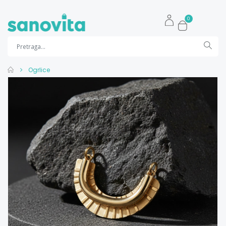
0
Ogrlice