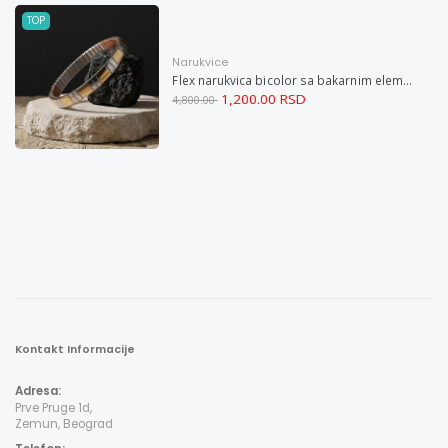
TOP
Narukvice
Flex narukvica bicolor sa bakarnim elementima XL
1,200.00 RSD
4,800.00
Kontakt Informacije
Adresa:
Prve Pruge 1d,
Zemun, Beograd