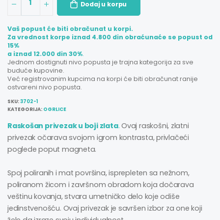
1
Dodaj u korpu
Vaš popust će biti obračunat u korpi.
Za vrednost korpe iznad 4.800 din obraćunaće se popust od
15%
a iznad 12.000 din 30%
.
Jednom dostignuti nivo popusta je trajna kategorija za sve
buduće kupovine.
Već registrovanim kupcima na korpi će biti obračunat ranije
ostvareni nivo popusta.
SKU:
3702-1
KATEGORIJA:
OGRLICE
Raskošan privezak u boji zlata
.
Ovaj raskošni, zlatni
privezak očarava svojom igrom kontrasta, privlačeći
poglede poput magneta.
Spoj poliranih i mat površina, isprepleten sa nežnom,
poliranom žicom i završnom obradom koja dočarava
veštinu kovanja, stvara umetničko delo koje odiše
jedinstvenošću. Ovaj privezak je savršen izbor za one koji