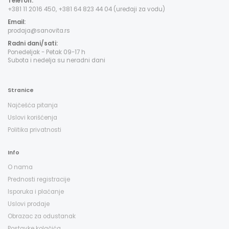
Telefon:
+381 11 2016 450, +381 64 823 44 04 (uređaji za vodu)
Email:
prodaja@sanovita.rs
Radni dani/sati:
Ponedeljak - Petak 09-17 h
Subota i nedelja su neradni dani
Stranice
Najčešća pitanja
Uslovi korišćenja
Politika privatnosti
Info
O nama
Prednosti registracije
Isporuka i plaćanje
Uslovi prodaje
Obrazac za odustanak
Postavke kolačića