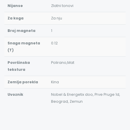
Nijanse
Zlatni tonovi
Za koga
Za nju
Broj magneta
1
Snaga magneta
0.12
(T)
Površinska
Polirano,Mat
tekstura
Zemlja porekla
Kina
Uvoznik
Nobel & Energetix doo, Prve Pruge 1d,
Beograd, Zemun