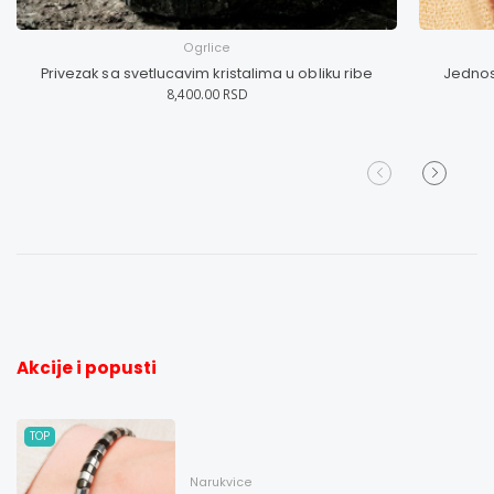
Ogrlice
Privezak sa svetlucavim kristalima u obliku ribe
Jednos
8,400.00 RSD
Akcije i popusti
TOP
Narukvice