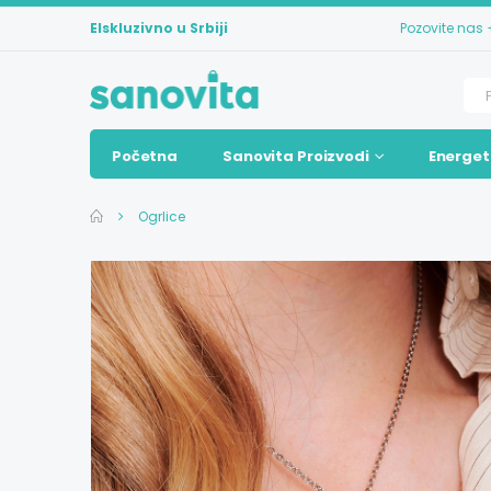
Elskluzivno u Srbiji
Pozovite nas
Početna
Sanovita Proizvodi
Energet
Ogrlice