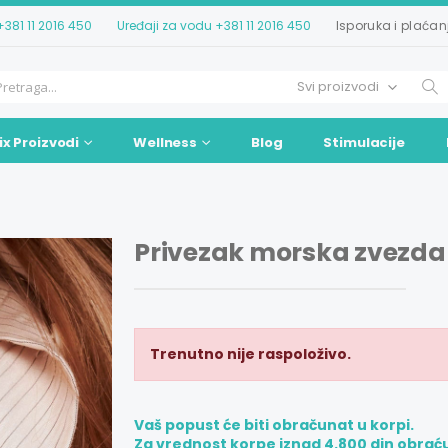
+381 11 2016 450
Uređaji za vodu
+381 11 2016 450
Isporuka i plaćan
ix Proizvodi
Wellness
Blog
Stimulacije
Privezak morska zvezda
Trenutno nije raspoloživo.
Vaš popust će biti obračunat u korpi.
Za vrednost korpe iznad 4.800 din obrać