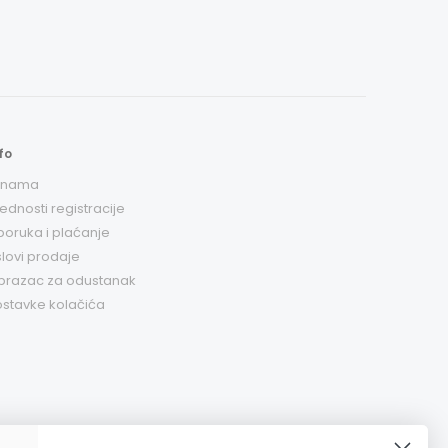
fo
 nama
ednosti registracije
poruka i plaćanje
lovi prodaje
brazac za odustanak
stavke kolačića