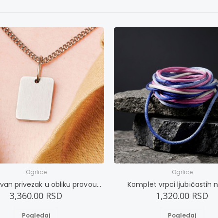
Ogrlice
Ogrlice
Jednostavan privezak u obliku pravougaonika
Komplet vrpci ljubičastih ni
3,360.00 RSD
1,320.00 RSD
Pogledaj
Pogledaj