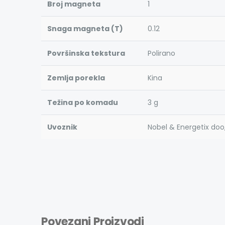
Broj magneta
1
Snaga magneta (T)
0.12
Površinska tekstura
Polirano
Zemlja porekla
Kina
Težina po komadu
3 g
Uvoznik
Nobel & Energetix doo
Povezani Proizvodi