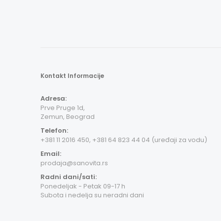
Kontakt Informacije
Adresa:
Prve Pruge 1d,
Zemun, Beograd
Telefon:
+381 11 2016 450, +381 64 823 44 04 (uređaji za vodu)
Email:
prodaja@sanovita.rs
Radni dani/sati:
Ponedeljak - Petak 09-17 h
Subota i nedelja su neradni dani