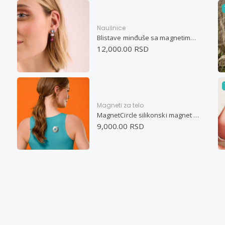
Naušnice
Blistave minđuše sa magnetima u pastelnim bojama
12,000.00 RSD
Magneti za telo
MagnetCircle silikonski magnet za telo
9,000.00 RSD