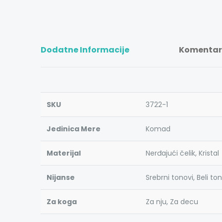
Dodatne Informacije
Komentari
SKU
3722-1
Jedinica Mere
Komad
Materijal
Nerđajući čelik, Kristal
Nijanse
Srebrni tonovi, Beli to
Za koga
Za nju, Za decu