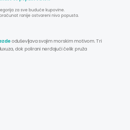
tegorija za sve buduće kupovine.
bračunat ranije ostvareni nivo popusta.
vezde
oduševljava svojim morskim motivom. Tri
luxuza, dok polirani nerđajući čelik pruža