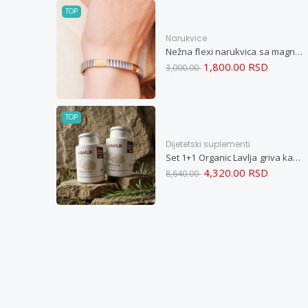
TOP
Narukvice
Nežna flexi narukvica sa magnetima i elementima u boji zlata i bakrom M
1,800.00 RSD
3,000.00
TOP
Dijetetski suplementi
Set 1+1 Organic Lavlja griva kapsule -Hericium ekstrakt 60
4,320.00 RSD
8,640.00