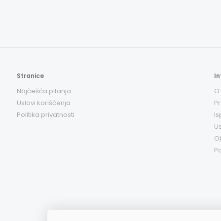
Stranice
In
Najčešća pitanja
O
Uslovi korišćenja
Pr
Politika privatnosti
Is
Us
O
Po