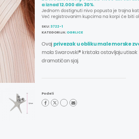
a iznad 12.000 din 30%
.
Jednom dostignuti nivo popusta je trajna ka
Već registrovanim kupcima na korpi će biti o
SKU:
3722-1
KATEGORIJA:
OGRLICE
Ovaj
privezak u obliku male morske z
mala Swarovski® kristala ostavljaju utisak 
dramatičan sjaj.
Podeli