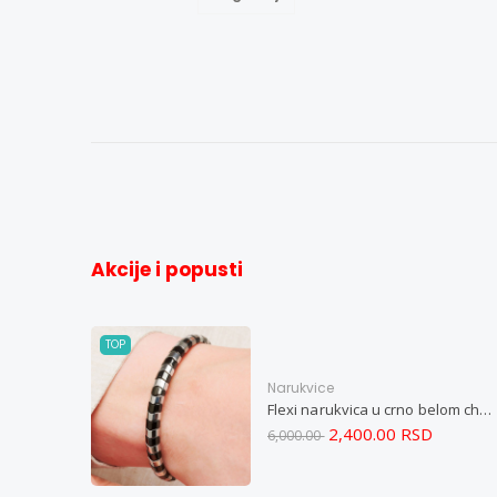
Akcije i popusti
TOP
Narukvice
Flexi narukvica u crno belom chevron dizajnu M
2,400.00 RSD
6,000.00