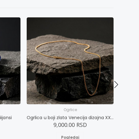
Ogrlice
ijansi
Ogrlica u boji zlata Venecija dizajna XXXXL
Ogrli
9,000.00 RSD
Pogledaj