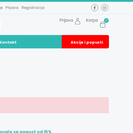
je
Prijava
Registracija
Prijava
Korpa
0
Kontakt
Akcije i popusti
unaće se popust od 15%