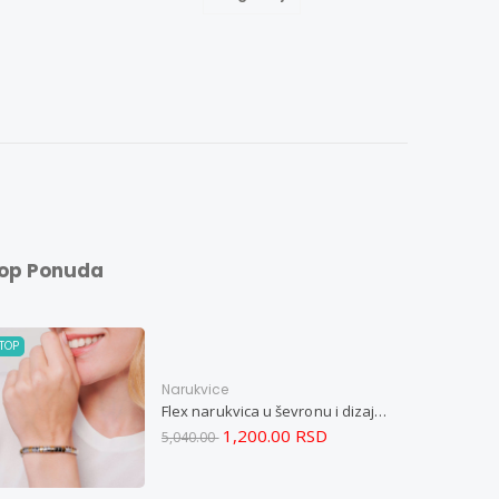
op Ponuda
TOP
Narukvice
Flex narukvica u ševronu i dizajn od dva tona XXL
1,200.00 RSD
5,040.00