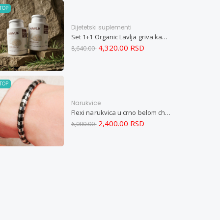
TOP
Dijetetski suplementi
Set 1+1 Organic Lavlja griva kapsule -Hericium ekstrakt 60
4,320.00 RSD
8,640.00
TOP
Narukvice
Flexi narukvica u crno belom chevron dizajnu M
2,400.00 RSD
6,000.00