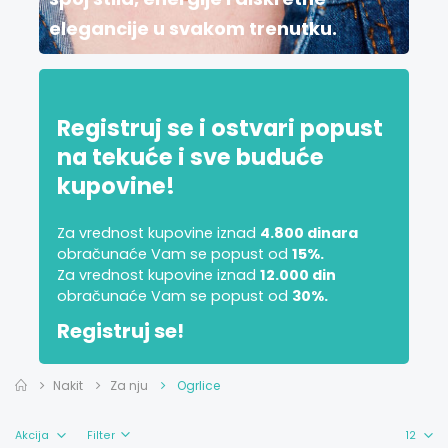
elegancije u svakom trenutku.
Registruj se i ostvari popust
na tekuće i sve buduće
kupovine!
Za vrednost kupovine iznad
4.800 dinara
obračunaće Vam se popust od
15%.
Za vrednost kupovine iznad
12.000 din
obračunaće Vam se popust od
30%.
Registruj se!
Nakit
Za nju
Ogrlice
Filter