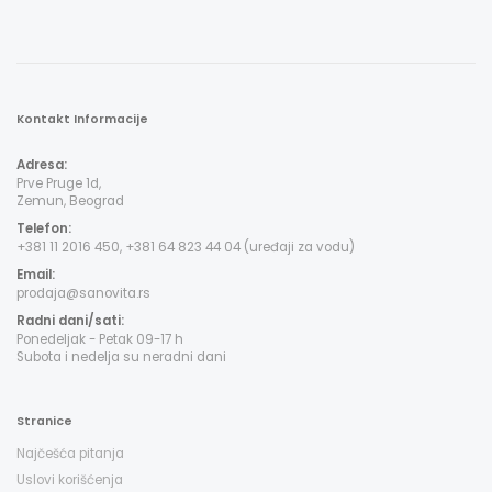
Kontakt Informacije
Adresa:
Prve Pruge 1d,
Zemun, Beograd
Telefon:
+381 11 2016 450, +381 64 823 44 04 (uređaji za vodu)
Email:
prodaja@sanovita.rs
Radni dani/sati:
Ponedeljak - Petak 09-17 h
Subota i nedelja su neradni dani
Stranice
Najčešća pitanja
Uslovi korišćenja