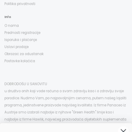
Politika privatnosti
Info
O nama
Prednosti registracije
Isporuka i plaćanje
Uslovi prodaje
Obrazac za odustanak
Postavke kolačića
DOBRODOŠLI U SANOVITU
u društvo onih koji vode računa o svom zdravlju kao i o zdravlju svoje
porodice. Nudimo Vam, po najpovoljnijim cenama, putem našeg lojaliti
programa, jedinstvene proizvode najvišeg kvaliteta. Iz firme Panaceo iz
Austrije smo izabrali najbolje iz njihove "Green Health" linije kao i
najbolje iz firme Hawlik, najvećeg proizvođača dijetetskih suplemenata
na bazi pečuraka u Evropi, koje možete kod nas kupiti po istim i znatno