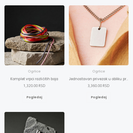
Ogrlice
Ogrlice
Komplet vrpci različitih boja
Jednostavan privezak u obliku pravougaonika
1,320.00 RSD
3,360.00 RSD
Pogledaj
Pogledaj