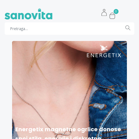
0
Energetix magnetne ogrlice donose
spoj stila, energije i diskretne