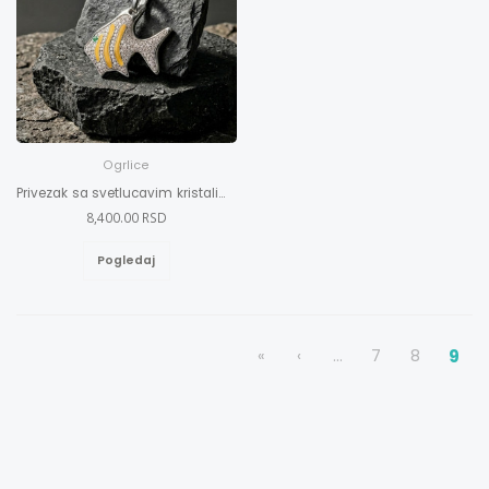
Ogrlice
Privezak sa svetlucavim kristalima u obliku ribe
8,400.00 RSD
Pogledaj
«
‹
...
7
8
9