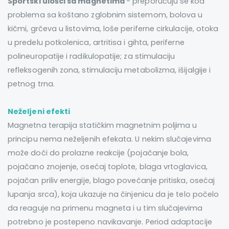
Sportski ulošci sa magnetima
- preporučuju se kod
problema sa koštano zglobnim sistemom, bolova u
kičmi, grčeva u listovima, loše periferne cirkulacije, otoka
u predelu potkolenica, artritisa i gihta, periferne
polineuropatije i radikulopatije; za stimulaciju
refleksogenih zona, stimulaciju metabolizma, išijalgije i
petnog trna.
Neželjeni efekti
Magnetna terapija statičkim magnetnim poljima u
principu nema neželjenih efekata. U nekim slučajevima
može doći do prolazne reakcije (pojačanje bola,
pojačano znojenje, osećaj toplote, blaga vrtoglavica,
pojačan priliv energije, blago povećanje pritiska, osećaj
lupanja srca), koja ukazuje na činjenicu da je telo počelo
da reaguje na primenu magneta i u tim slučajevima
potrebno je postepeno navikavanje. Period adaptacije