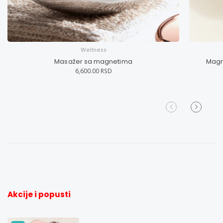
Wellness
Masažer sa magnetima
Magn
6,600.00 RSD
Akcije i popusti