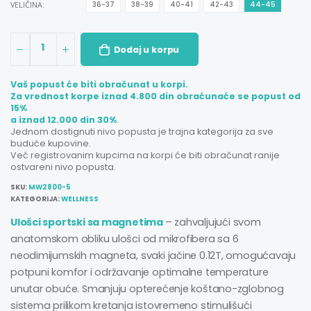
VELIČINA:
36-37
38-39
40-41
42-43
44-45
1
Dodaj u korpu
Vaš popust će biti obračunat u korpi.
Za vrednost korpe iznad 4.800 din obraćunaće se popust od
15%
a iznad 12.000 din 30%
.
Jednom dostignuti nivo popusta je trajna kategorija za sve
buduće kupovine.
Već registrovanim kupcima na korpi će biti obračunat ranije
ostvareni nivo popusta.
SKU:
MW2800-5
KATEGORIJA:
WELLNESS
Ulošci sportski sa magnetima
– zahvaljujući svom
anatomskom obliku ulošci od mikrofibera sa 6
neodimijumskih magneta, svaki jačine 0.12T, omogućavaju
potpuni komfor i održavanje optimalne temperature
unutar obuće. Smanjuju opterećenje koštano-zglobnog
sistema prilikom kretanja istovremeno stimulišući