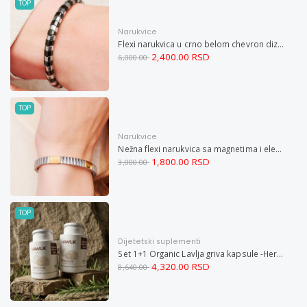
TOP
Narukvice
Flexi narukvica u crno belom chevron dizajnu M
2,400.00 RSD
6,000.00
TOP
Narukvice
Nežna flexi narukvica sa magnetima i elementima u boji zlata i bakrom M
1,800.00 RSD
3,000.00
TOP
Dijetetski suplementi
Set 1+1 Organic Lavlja griva kapsule -Hericium ekstrakt 60
4,320.00 RSD
8,640.00