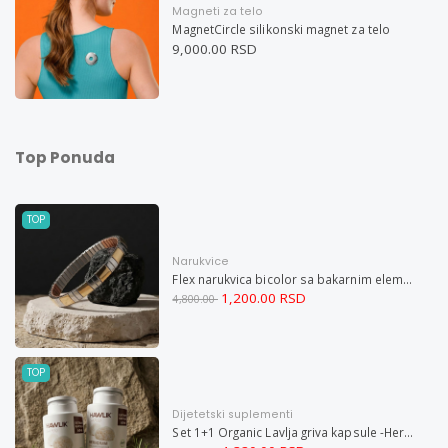
Magneti za telo
MagnetCircle silikonski magnet za telo
9,000.00 RSD
Top Ponuda
TOP
Narukvice
Flex narukvica bicolor sa bakarnim elementima XL
1,200.00 RSD
4,800.00
TOP
Dijetetski suplementi
Set 1+1 Organic Lavlja griva kapsule -Hericium ekstrakt 60