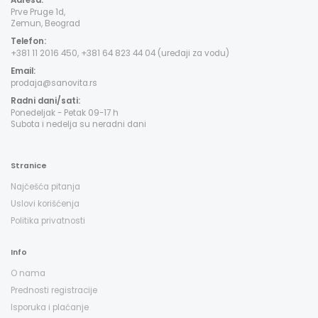
Adresa:
Prve Pruge 1d,
Zemun, Beograd
Telefon:
+381 11 2016 450, +381 64 823 44 04 (uređaji za vodu)
Email:
prodaja@sanovita.rs
Radni dani/sati:
Ponedeljak - Petak 09-17 h
Subota i nedelja su neradni dani
Stranice
Najčešća pitanja
Uslovi korišćenja
Politika privatnosti
Info
O nama
Prednosti registracije
Isporuka i plaćanje