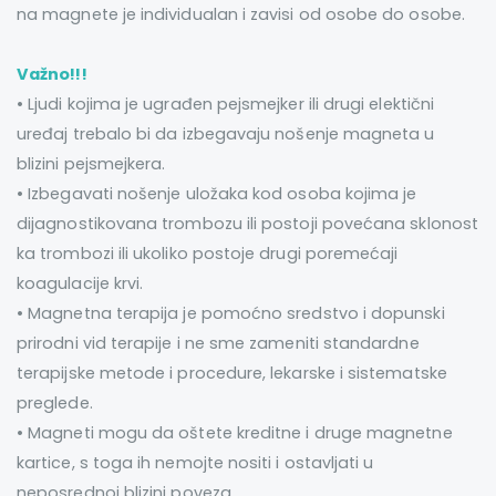
na magnete je individualan i zavisi od osobe do osobe.
Važno!!!
• Ljudi kojima je ugrađen pejsmejker ili drugi elektični
uređaj trebalo bi da izbegavaju nošenje magneta u
blizini pejsmejkera.
• Izbegavati nošenje uložaka kod osoba kojima je
dijagnostikovana trombozu ili postoji povećana sklonost
ka trombozi ili ukoliko postoje drugi poremećaji
koagulacije krvi.
• Magnetna terapija je pomoćno sredstvo i dopunski
prirodni vid terapije i ne sme zameniti standardne
terapijske metode i procedure, lekarske i sistematske
preglede.
• Magneti mogu da oštete kreditne i druge magnetne
kartice, s toga ih nemojte nositi i ostavljati u
neposrednoj blizini poveza.