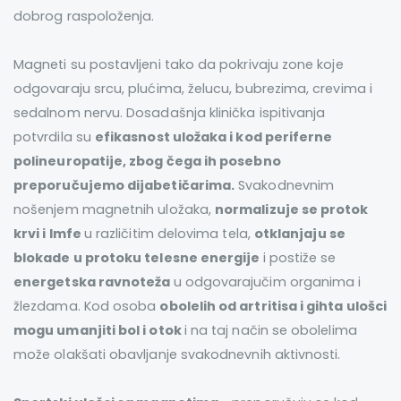
dobrog raspoloženja.
Magneti su postavljeni tako da pokrivaju zone koje
odgovaraju srcu, plućima, želucu, bubrezima, crevima i
sedalnom nervu. Dosadašnja klinička ispitivanja
potvrdila su
efikasnost uložaka i kod periferne
polineuropatije, zbog čega ih posebno
preporučujemo dijabetičarima.
Svakodnevnim
nošenjem magnetnih uložaka,
normalizuje se protok
krvi i lmfe
u različitim delovima tela,
otklanjaju se
blokade u protoku telesne energije
i postiže se
energetska ravnoteža
u odgovarajučim organima i
žlezdama. Kod osoba
obolelih od artritisa i gihta ulošci
mogu umanjiti bol i otok
i na taj način se obolelima
može olakšati obavljanje svakodnevnih aktivnosti.