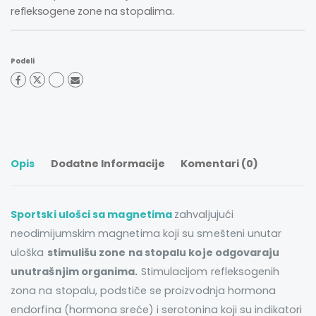
refleksogene zone na stopalima.
Podeli
Opis
Dodatne Informacije
Komentari (0)
Sportski ulošci sa magnetima
zahvaljujući
neodimijumskim magnetima koji su smešteni unutar
uloška
stimulišu zone na stopalu koje odgovaraju
unutrašnjim organima.
Stimulacijom refleksogenih
zona na stopalu, podstiče se proizvodnja hormona
endorfina (hormona sreće) i serotonina koji su indikatori