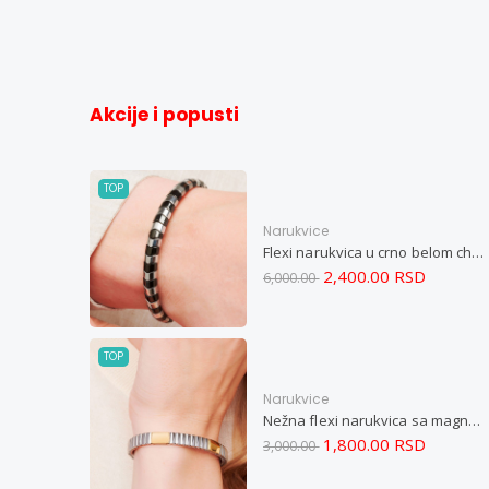
Akcije i popusti
TOP
Narukvice
Flexi narukvica u crno belom chevron dizajnu M
2,400.00 RSD
6,000.00
TOP
Narukvice
Nežna flexi narukvica sa magnetima i elementima u boji zlata i bakrom M
1,800.00 RSD
3,000.00