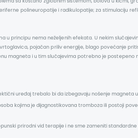
ema sa koštano zglobnim sistemom, bolova u kičmi, grčeva
periferne polineuropatije i radikulopatije; za stimulaciju 
a u principu nema neželjenih efekata. U nekim slučajevi
vrtoglavica, pojačan priliv energije, blago povećanje priti
menu magneta i u tim slučajevima potrebno je postepeno 
elektični uređaj trebalo bi da izbegavaju nošenje magneta u 
ba kojima je dijagnostikovana tromboza ili postoji poveć
unski prirodni vid terapije i ne sme zameniti standardne 