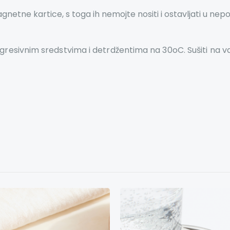
etne kartice, s toga ih nemojte nositi i ostavljati u nepo
esivnim sredstvima i detrdžentima na 30oC. Sušiti na vazduh