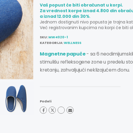
Vaš popust će biti obračunat u korpi.
Za vrednost korpe iznad 4.800 din obrać
a iznad 12.000 din 30%
.
Jednom dostignuti nivo popusta je trajna ka
Već registrovanim kupcima na korpi će biti o
SKU:
MW4020-1
KATEGORIJA:
WELLNESS
Magnetne papuče
- sa 6 neodimijumskih
stimulišu refleksogene zone u predelu st
kretanju, zahvaljujući neklizajućem đonu.
Podeli