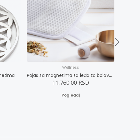
Wellness
netima
Pojas sa magnetima za leđa za bolove u predelu donjeg dela kičme
Maska
11,760.00 RSD
Pogledaj