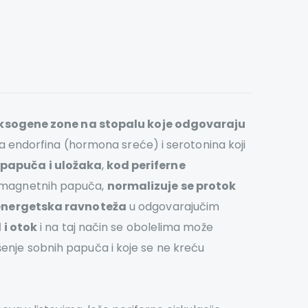
eksogene zone na stopalu koje odgovaraju
a endorfina (hormona sreće) i serotonina koji
 papuča i uložaka
,
kod periferne
 magnetnih papuča,
normalizuje se protok
energetska ravnoteža
u odgovarajučim
 i otok
i na taj način se obolelima može
šenje sobnih papuča i koje se ne kreću