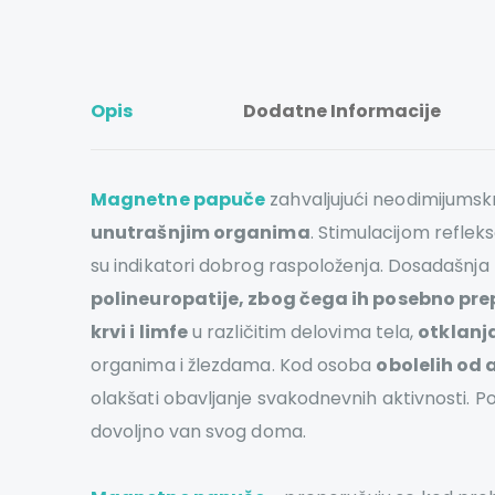
Opis
Dodatne Informacije
Magnetne papuče
zahvaljujući neodimijum
unutrašnjim organima
. Stimulacijom refle
su indikatori dobrog raspoloženja. Dosadašnja k
polineuropatije, zbog čega ih posebno pr
krvi i limfe
u različitim delovima tela,
otklanja
organima i žlezdama. Kod osoba
obolelih od 
olakšati obavljanje svakodnevnih aktivnosti. P
dovoljno van svog doma.