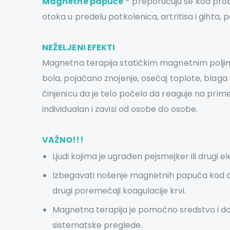
Magnetne papuče
- preporučuju se kod probl
otoka u predelu potkolenica, artritisa i gihta, 
NEŽELJENI EFEKTI
Magnetna terapija statičkim magnetnim poljim
bola, pojačano znojenje, osećaj toplote, blaga 
činjenicu da je telo počelo da reaguje na pri
individualan i zavisi od osobe do osobe.
VAŽNO!!!
Ljudi kojima je ugrađen pejsmejker ili drugi 
Izbegavati nošenje magnetnih papuča kod oso
drugi poremećaji koagulacije krvi.
Magnetna terapija je pomoćno sredstvo i dop
sistematske preglede.