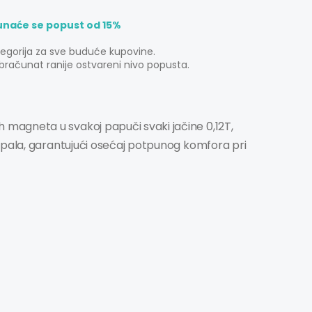
unaće se popust od 15%
tegorija za sve buduće kupovine.
bračunat ranije ostvareni nivo popusta.
 magneta u svakoj papuči svaki jačine 0,12T,
opala, garantujući osećaj potpunog komfora pri