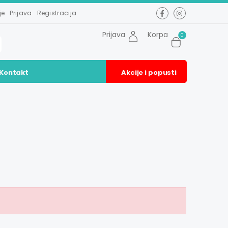
je
Prijava
Registracija
Prijava
Korpa
0
Kontakt
Akcije i popusti