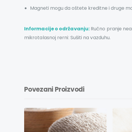
Magneti mogu da oštete kreditne i druge magn
Informacije o održavanju:
Ručno pranje neagr
mikrotalasnoj rerni: Sušiti na vazduhu.
Povezani Proizvodi