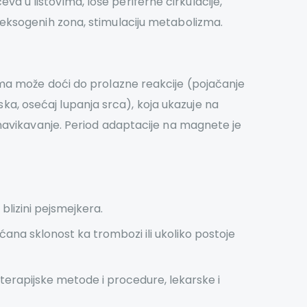
 u listovima, loše periferne cirkulacije,
refleksogenih zona, stimulaciju metabolizma.
ma može doći do prolazne reakcije (pojačanje
ska, osećaj lupanja srca), koja ukazuje na
navikavanje. Period adaptacije na magnete je
blizini pejsmejkera.
ana sklonost ka trombozi ili ukoliko postoje
terapijske metode i procedure, lekarske i