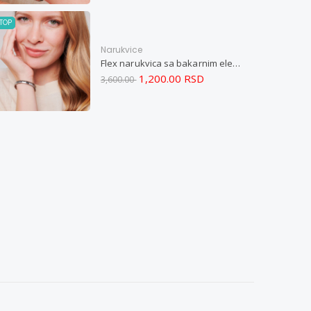
TOP
Narukvice
Flex narukvica sa bakarnim elementima M
1,200.00 RSD
3,600.00