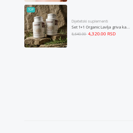
TOP
Dijetetski suplementi
Set 1+1 Organic Lavlja griva kapsule -Hericium ekstrakt 60
4,320.00 RSD
8,640.00