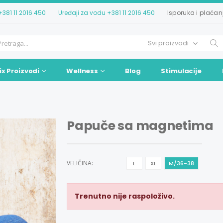
+381 11 2016 450
Uređaji za vodu
+381 11 2016 450
Isporuka i plaćan
ix Proizvodi
Wellness
Blog
Stimulacije
Papuče sa magnetima
VELIČINA:
L
XL
M/36-38
Trenutno nije raspoloživo.