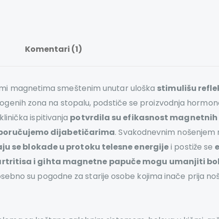
Komentari (1)
skmi magnetima smeštenim unutar uloška
stimulišu refl
ksogenih zona na stopalu, podstiče se proizvodnja hormon
linička ispitivanja
potvrdila su efikasnost magnetnih
eporučujemo dijabetičarima
. Svakodnevnim nošenjem
ju se blokade u protoku telesne energije
i postiže se
artritisa i gihta magnetne papuče mogu umanjiti bol
osebno su pogodne za starije osobe kojima inače prija no