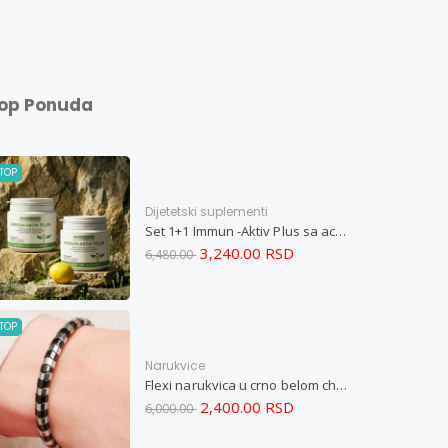
op Ponuda
TOP
Dijetetski suplementi
Set 1+1 Immun -Aktiv Plus sa acerolom i cinkom
3,240.00 RSD
6,480.00
TOP
Narukvice
Flexi narukvica u crno belom chevron dizajnu M
2,400.00 RSD
6,000.00