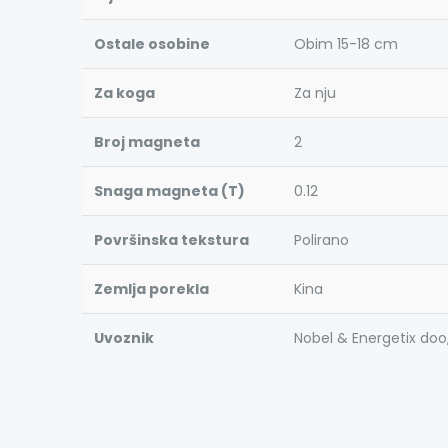
Ostale osobine
Obim 15-18 cm
Za koga
Za nju
Broj magneta
2
Snaga magneta (T)
0.12
Površinska tekstura
Polirano
Zemlja porekla
Kina
Uvoznik
Nobel & Energetix doo