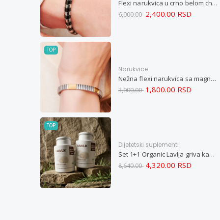
Flexi narukvica u crno belom chevron dizajnu M
2,400.00 RSD
6,000.00
TOP
Narukvice
Nežna flexi narukvica sa magnetima i elementima u boji zlata i bakrom M
1,800.00 RSD
3,000.00
TOP
Dijetetski suplementi
Set 1+1 Organic Lavlja griva kapsule -Hericium ekstrakt 60
4,320.00 RSD
8,640.00