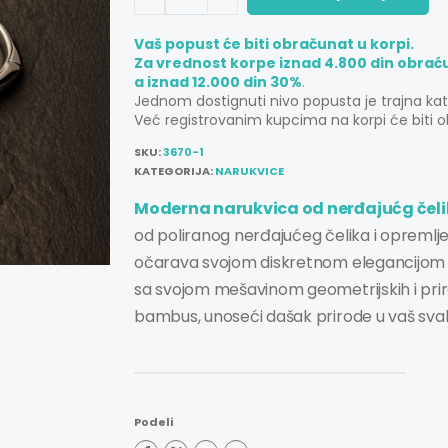
Vaš popust će biti obračunat u korpi.
Za vrednost korpe iznad 4.800 din obrać
a iznad 12.000 din 30%
.
Jednom dostignuti nivo popusta je trajna ka
Već registrovanim kupcima na korpi će biti o
SKU:
3670-1
KATEGORIJA:
NARUKVICE
Moderna narukvica od nerđajućg čelik
od poliranog nerđajućeg čelika i opreml
očarava svojom diskretnom elegancijom i i
sa svojom mešavinom geometrijskih i pri
bambus, unoseći dašak prirode u vaš svak
Podeli