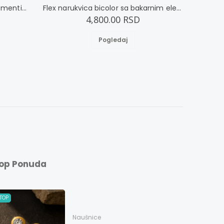
Flex narukvica sa bakarnim elementima L
Flex narukvica bicolor sa bakarnim elementima L
4,800.00 RSD
Pogledaj
op Ponuda
TOP
Naušnice