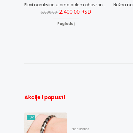
Flexi narukvica u crno belom chevron dizajnu M
2,400.00 RSD
6,000.00
Pogledaj
Akcije i popusti
TOP
Narukvice