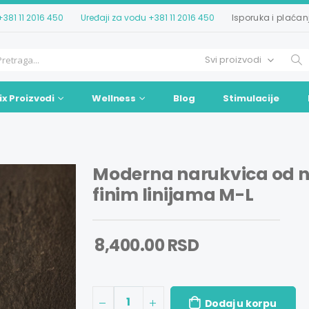
+381 11 2016 450
Uređaji za vodu
+381 11 2016 450
Isporuka i plaćan
ix Proizvodi
Wellness
Blog
Stimulacije
Moderna narukvica od n
finim linijama M-L
8,400.00 RSD
1
Dodaj u korpu