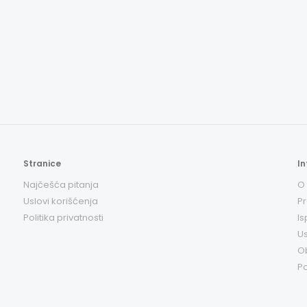
Stranice
In
Najčešća pitanja
O
Uslovi korišćenja
Pr
Politika privatnosti
Is
Us
O
Po