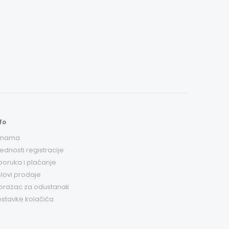
fo
 nama
ednosti registracije
poruka i plaćanje
lovi prodaje
brazac za odustanak
stavke kolačića