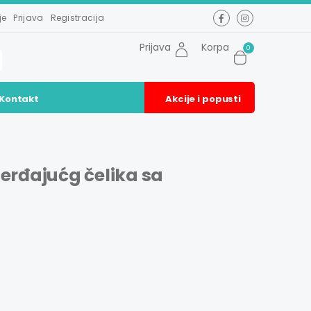
je
Prijava
Registracija
Prijava
Korpa
0
Kontakt
Akcije i popusti
erđajućg čelika sa