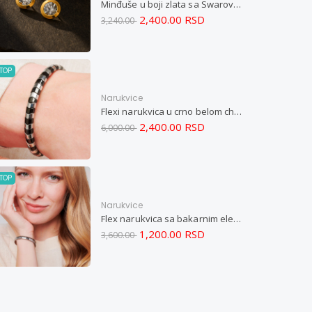
Minđuše u boji zlata sa Swarovski kristalom i magnetom
2,400.00 RSD
3,240.00
TOP
Narukvice
Flexi narukvica u crno belom chevron dizajnu M
2,400.00 RSD
6,000.00
TOP
Narukvice
Flex narukvica sa bakarnim elementima M
1,200.00 RSD
3,600.00