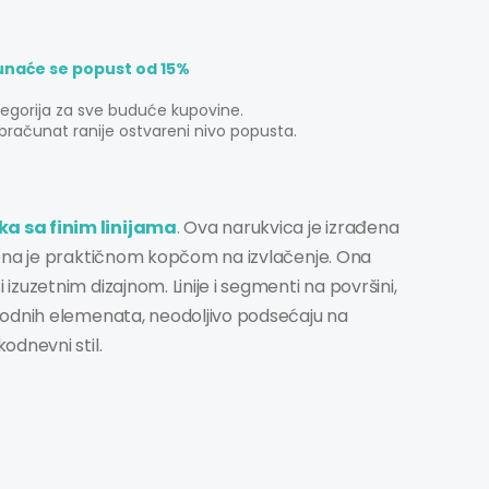
unaće se popust od 15%
tegorija za sve buduće kupovine.
bračunat ranije ostvareni nivo popusta.
a sa finim linijama
.
Ova narukvica je izrađena
jena je praktičnom kopčom na izvlačenje. Ona
zuzetnim dizajnom. Linije i segmenti na površini,
rodnih elemenata, neodoljivo podsećaju na
odnevni stil.