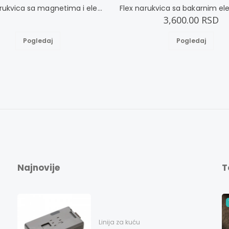
Nežna narukvica sa magnetima i elementima u boji zlata i bakrom L
3,600.00 RSD
Pogledaj
Pogledaj
Najnovije
T
Linija za kuću