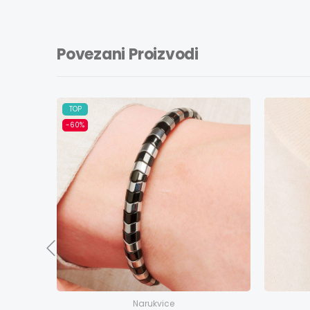
Povezani Proizvodi
TOP
-60%
Narukvice