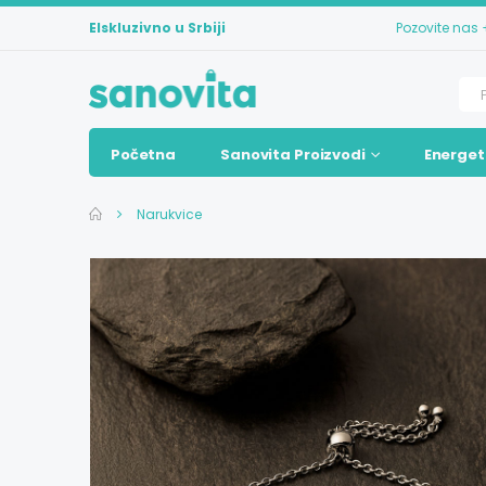
Elskluzivno u Srbiji
Pozovite nas
Početna
Sanovita Proizvodi
Energet
Narukvice