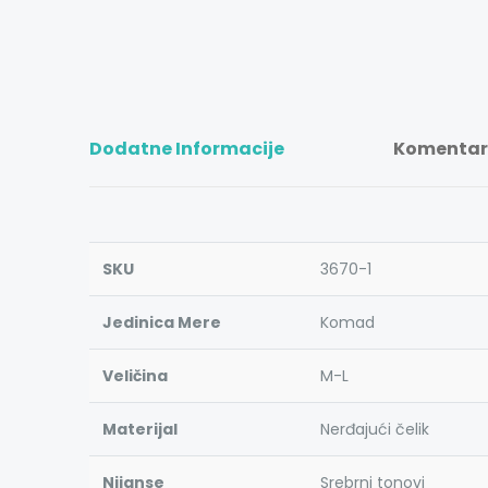
Dodatne Informacije
Komentari
SKU
3670-1
Jedinica Mere
Komad
Veličina
M-L
Materijal
Nerđajući čelik
Nijanse
Srebrni tonovi