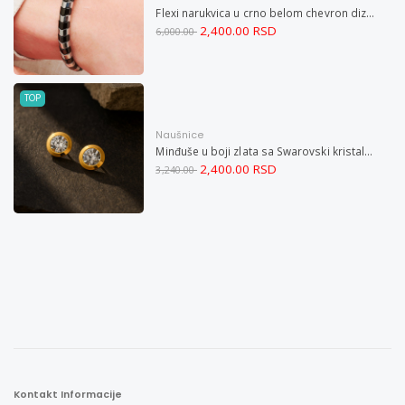
Flexi narukvica u crno belom chevron dizajnu M
2,400.00 RSD
6,000.00
TOP
Naušnice
Minđuše u boji zlata sa Swarovski kristalom i magnetom
2,400.00 RSD
3,240.00
Kontakt Informacije