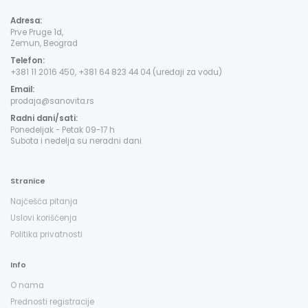
Adresa:
Prve Pruge 1d,
Zemun, Beograd
Telefon:
+381 11 2016 450, +381 64 823 44 04 (uređaji za vodu)
Email:
prodaja@sanovita.rs
Radni dani/sati:
Ponedeljak - Petak 09-17 h
Subota i nedelja su neradni dani
Stranice
Najčešća pitanja
Uslovi korišćenja
Politika privatnosti
Info
O nama
Prednosti registracije