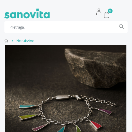
0
Narukvice