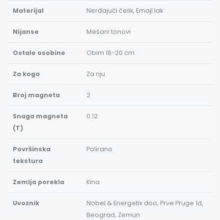
Materijal
Nerđajući čelik, Emajl lak
Nijanse
Mešani tonovi
Ostale osobine
Obim 16-20 cm
Za koga
Za nju
Broj magneta
2
Snaga magneta
0.12
(T)
Površinska
Polirano
tekstura
Zemlja porekla
Kina
Uvoznik
Nobel & Energetix doo, Prve Pruge 1d,
Beograd, Zemun