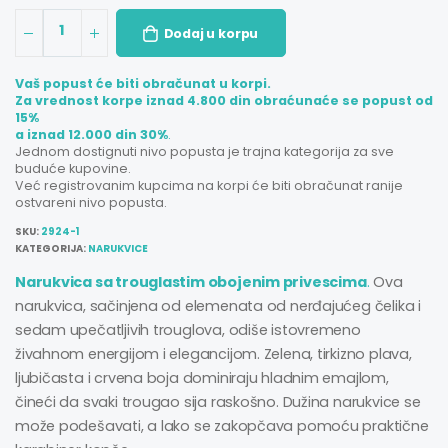
1
Dodaj u korpu
Vaš popust će biti obračunat u korpi.
Za vrednost korpe iznad 4.800 din obraćunaće se popust od
15%
a iznad 12.000 din 30%
.
Jednom dostignuti nivo popusta je trajna kategorija za sve
buduće kupovine.
Već registrovanim kupcima na korpi će biti obračunat ranije
ostvareni nivo popusta.
SKU:
2924-1
KATEGORIJA:
NARUKVICE
Narukvica sa trouglastim obojenim privescima
.
Ova
narukvica, sačinjena od elemenata od nerđajućeg čelika i
sedam upečatljivih trouglova, odiše istovremeno
živahnom energijom i elegancijom. Zelena, tirkizno plava,
ljubičasta i crvena boja dominiraju hladnim emajlom,
čineći da svaki trougao sija raskošno. Dužina narukvice se
može podešavati, a lako se zakopčava pomoću praktične