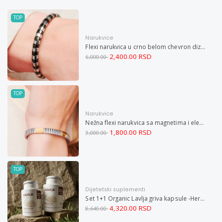
TOP
Narukvice
Flexi narukvica u crno belom chevron dizajnu M
2,400.00 RSD
6,000.00
TOP
Narukvice
Nežna flexi narukvica sa magnetima i elementima u boji zlata i bakrom M
1,800.00 RSD
3,000.00
TOP
Dijetetski suplementi
Set 1+1 Organic Lavlja griva kapsule -Hericium ekstrakt 60
4,320.00 RSD
8,640.00