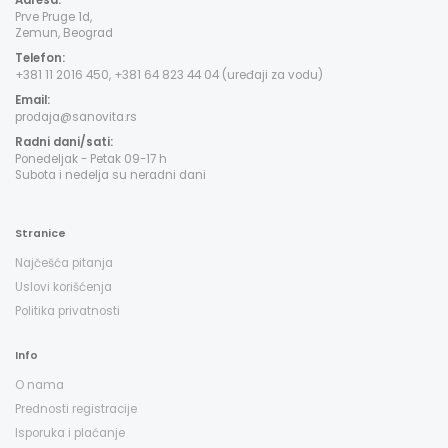
Adresa:
Prve Pruge 1d,
Zemun, Beograd
Telefon:
+381 11 2016 450, +381 64 823 44 04 (uređaji za vodu)
Email:
prodaja@sanovita.rs
Radni dani/sati:
Ponedeljak - Petak 09-17 h
Subota i nedelja su neradni dani
Stranice
Najčešća pitanja
Uslovi korišćenja
Politika privatnosti
Info
O nama
Prednosti registracije
Isporuka i plaćanje