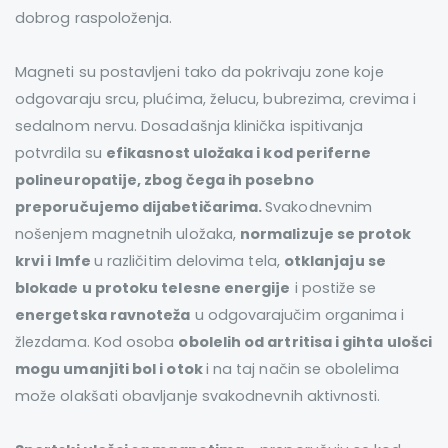
dobrog raspoloženja.
Magneti su postavljeni tako da pokrivaju zone koje
odgovaraju srcu, plućima, želucu, bubrezima, crevima i
sedalnom nervu. Dosadašnja klinička ispitivanja
potvrdila su
efikasnost uložaka i kod periferne
polineuropatije, zbog čega ih posebno
preporučujemo dijabetičarima.
Svakodnevnim
nošenjem magnetnih uložaka,
normalizuje se protok
krvi i lmfe
u različitim delovima tela,
otklanjaju se
blokade u protoku telesne energije
i postiže se
energetska ravnoteža
u odgovarajučim organima i
žlezdama. Kod osoba
obolelih od artritisa i gihta ulošci
mogu umanjiti bol i otok
i na taj način se obolelima
može olakšati obavljanje svakodnevnih aktivnosti.