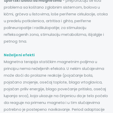
Sportski ulošci sa magnetima
- preporučuju se kod
problema sa koštano zglobnim sistemom, bolova u
kičmi, grčeva u listovima, loše periferne cirkulacije, otoka
u predelu potkolenica, artritisa i gihta, periferne
polineuropatije i radikulopatije; za stimulaciju
refleksogenih zona, stimulaciju metabolizma, išijalgije i
petnog trna.
Neželjeni efekti
Magnetna terapija statičkim magnetnim poljima u
principu nema neželjenih efekata. U nekim slučajevima
može doći do prolazne reakcije (pojačanje bola,
pojačano znojenje, osećaj toplote, blaga vrtoglavica,
pojačan priliv energije, blago povećanje pritiska, osećaj
lupanja srca), koja ukazuje na činjenicu da je telo počelo
da reaguje na primenu magneta i u tim slučajevima
potrebno je postepeno navikavanje. Period adaptacije