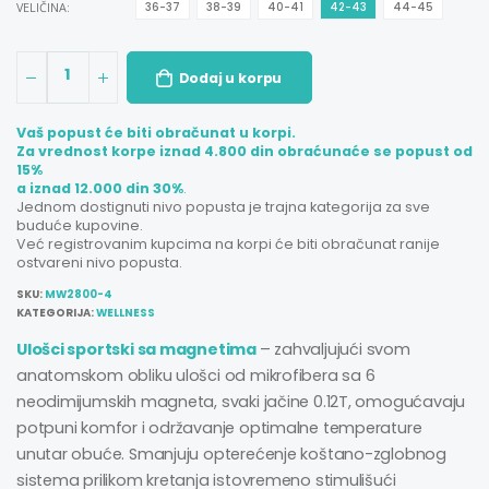
VELIČINA:
36-37
38-39
40-41
42-43
44-45
1
Dodaj u korpu
Vaš popust će biti obračunat u korpi.
Za vrednost korpe iznad 4.800 din obraćunaće se popust od
15%
a iznad 12.000 din 30%
.
Jednom dostignuti nivo popusta je trajna kategorija za sve
buduće kupovine.
Već registrovanim kupcima na korpi će biti obračunat ranije
ostvareni nivo popusta.
SKU:
MW2800-4
KATEGORIJA:
WELLNESS
Ulošci sportski sa magnetima
– zahvaljujući svom
anatomskom obliku ulošci od mikrofibera sa 6
neodimijumskih magneta, svaki jačine 0.12T, omogućavaju
potpuni komfor i održavanje optimalne temperature
unutar obuće. Smanjuju opterećenje koštano-zglobnog
sistema prilikom kretanja istovremeno stimulišući