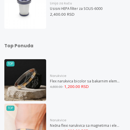
Linija za kuću
Usisni HEPA filter za SOLIS-6000
2,400.00 RSD
Top Ponuda
TOP
Narukvice
Flex narukvica bicolor sa bakarnim elementima XL
1,200.00 RSD
4,800.00
TOP
Narukvice
Nežna flexi narukvica sa magnetima i elementima u boji zlata i bakrom M