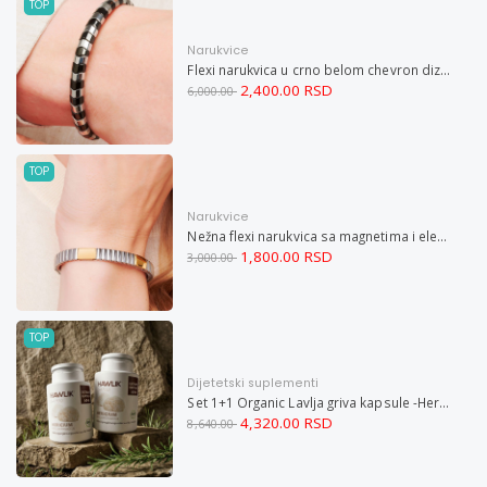
TOP
Narukvice
Flexi narukvica u crno belom chevron dizajnu M
2,400.00 RSD
6,000.00
TOP
Narukvice
Nežna flexi narukvica sa magnetima i elementima u boji zlata i bakrom M
1,800.00 RSD
3,000.00
TOP
Dijetetski suplementi
Set 1+1 Organic Lavlja griva kapsule -Hericium ekstrakt 60
4,320.00 RSD
8,640.00