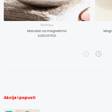
Wellness
Masažer sa magnetima
Magn
6,600.00 RSD
Akcije i popusti