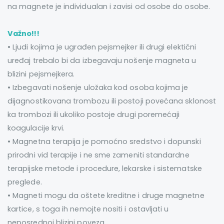
na magnete je individualan i zavisi od osobe do osobe.
Važno!!!
• Ljudi kojima je ugrađen pejsmejker ili drugi elektični
uređaj trebalo bi da izbegavaju nošenje magneta u
blizini pejsmejkera.
• Izbegavati nošenje uložaka kod osoba kojima je
dijagnostikovana trombozu ili postoji povećana sklonost
ka trombozi ili ukoliko postoje drugi poremećaji
koagulacije krvi.
• Magnetna terapija je pomoćno sredstvo i dopunski
prirodni vid terapije i ne sme zameniti standardne
terapijske metode i procedure, lekarske i sistematske
preglede.
• Magneti mogu da oštete kreditne i druge magnetne
kartice, s toga ih nemojte nositi i ostavljati u
neposrednoj blizini poveza.