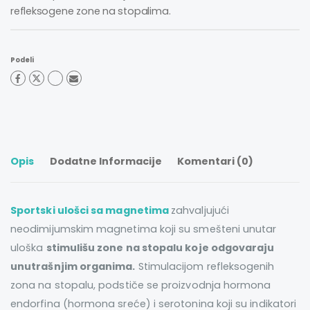
refleksogene zone na stopalima.
Podeli
Opis
Dodatne Informacije
Komentari (0)
Sportski ulošci sa magnetima
zahvaljujući
neodimijumskim magnetima koji su smešteni unutar
uloška
stimulišu zone na stopalu koje odgovaraju
unutrašnjim organima.
Stimulacijom refleksogenih
zona na stopalu, podstiče se proizvodnja hormona
endorfina (hormona sreće) i serotonina koji su indikatori