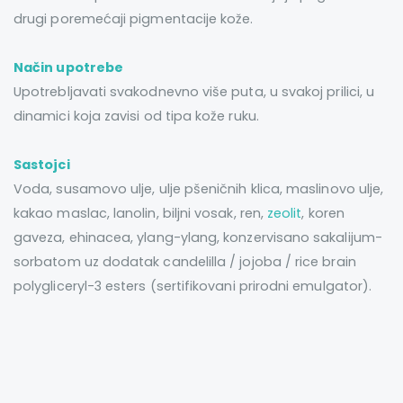
drugi poremećaji pigmentacije kože.
Način upotrebe
Upotrebljavati svakodnevno više puta, u svakoj prilici, u
dinamici koja zavisi od tipa kože ruku.
Sastojci
Voda, susamovo ulje, ulje pšeničnih klica, maslinovo ulje,
kakao maslac, lanolin, biljni vosak, ren,
zeolit
, koren
gaveza, ehinacea, ylang-ylang, konzervisano sakalijum-
sorbatom uz dodatak candelilla / jojoba / rice brain
polygliceryl-3 esters (sertifikovani prirodni emulgator).