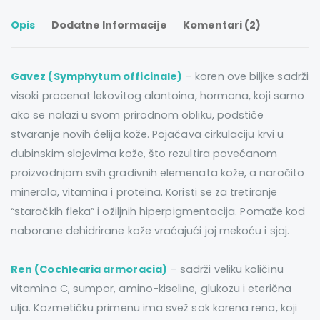
Opis
Dodatne Informacije
Komentari (2)
Gavez (Symphytum officinale)
– koren ove biljke sadrži
visoki procenat lekovitog alantoina, hormona, koji samo
ako se nalazi u svom prirodnom obliku, podstiče
stvaranje novih ćelija kože. Pojačava cirkulaciju krvi u
dubinskim slojevima kože, što rezultira povećanom
proizvodnjom svih gradivnih elemenata kože, a naročito
minerala, vitamina i proteina. Koristi se za tretiranje
“staračkih fleka” i ožiljnih hiperpigmentacija. Pomaže kod
naborane dehidrirane kože vraćajući joj mekoću i sjaj.
Ren (Cochlearia armoracia)
– sadrži veliku količinu
vitamina C, sumpor, amino-kiseline, glukozu i eterična
ulja. Kozmetičku primenu ima svež sok korena rena, koji