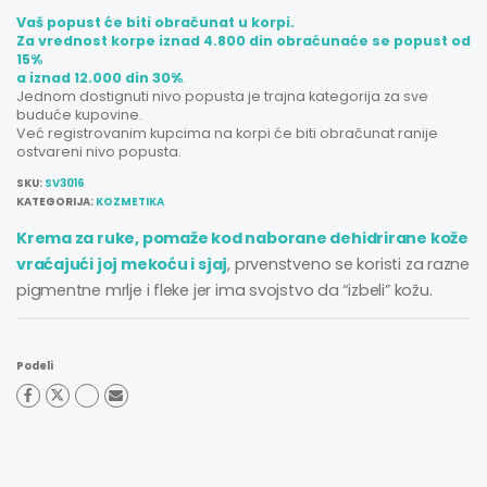
Vaš popust će biti obračunat u korpi.
Za vrednost korpe iznad 4.800 din obraćunaće se popust od
15%
a iznad 12.000 din 30%
.
Jednom dostignuti nivo popusta je trajna kategorija za sve
buduće kupovine.
Već registrovanim kupcima na korpi će biti obračunat ranije
ostvareni nivo popusta.
SKU:
SV3016
KATEGORIJA:
KOZMETIKA
Krema za ruke, pomaže kod naborane dehidrirane kože
vraćajući joj mekoću i sjaj
, prvenstveno se koristi za razne
pigmentne mrlje i fleke jer ima svojstvo da “izbeli” kožu.
Podeli