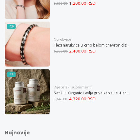
1,200.00 RSD
3,600.00
TOP
Narukvice
Flexi narukvica u crno belom chevron dizajnu M
2,400.00 RSD
6,000.00
TOP
Dijetetski suplementi
Set 1+1 Organic Lavlja griva kapsule -Hericium ekstrakt 60
4,320.00 RSD
8,640.00
Najnovije