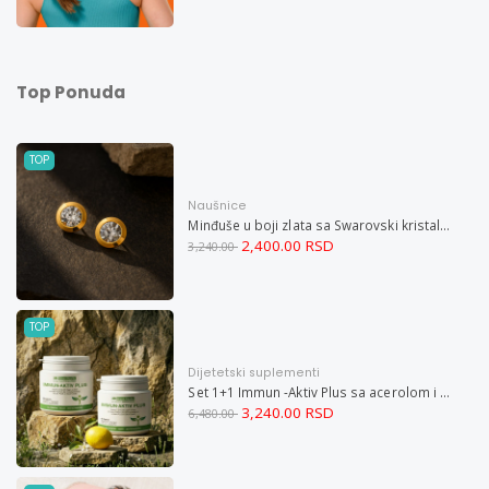
Top Ponuda
TOP
Naušnice
Minđuše u boji zlata sa Swarovski kristalom i magnetom
2,400.00 RSD
3,240.00
TOP
Dijetetski suplementi
Set 1+1 Immun -Aktiv Plus sa acerolom i cinkom
3,240.00 RSD
6,480.00