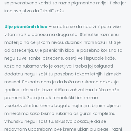
se prvenstveno koristi za razne pigmentne mrlje i fleke jer
ima svojstvo da “izbeli” kožu.
Ulje pšeničnih klica
– smatra se da sadrži 7 puta više
vitamina E u odnosu na druga ulja. Stimuliše razmenu
materija na ćelijskom nivou, dubinski hrani kožu i štiti je
od oštećenja. Ulje pšeničnih klica je posebno korisno za
negu suve, tanke, oštećene, osetljive i ispucale kože.
Koža na rukama vrlo je osetljiva i treba joj osigurati
dodatnu negu i zaštitu posebno tokom letnjih i zimskih
meseci. Poznato nam je da koža na rukama pokazuje
godine i da se to kozmetičkim zahvatima teško može
promeniti.
Zato je naš tehnološki tim kreirao
visokokvalitetnu kremu bogatu najfinijim biljnim uljima i
mineralima kako bismo rukama osigurali kompletnu
vrhunsku negu i zaštitu. Iskustvo pokazuje da se
redovnom upotrebom ove kreme uklanjaju pege i razni