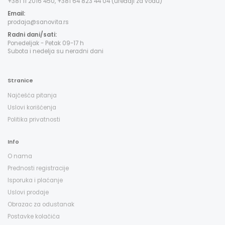
+381 11 2016 450, +381 64 823 44 04 (uređaji za vodu)
Email:
prodaja@sanovita.rs
Radni dani/sati:
Ponedeljak - Petak 09-17 h
Subota i nedelja su neradni dani
Stranice
Najčešća pitanja
Uslovi korišćenja
Politika privatnosti
Info
O nama
Prednosti registracije
Isporuka i plaćanje
Uslovi prodaje
Obrazac za odustanak
Postavke kolačića