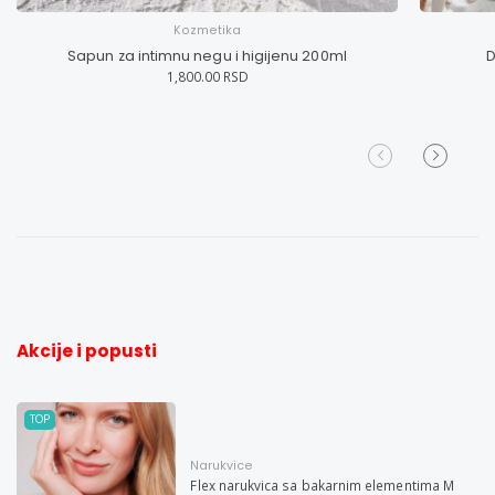
Kozmetika
Sapun za intimnu negu i higijenu 200ml
D
1,800.00 RSD
Akcije i popusti
TOP
Narukvice
Flex narukvica sa bakarnim elementima M