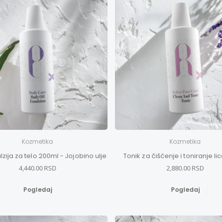
Kozmetika
Kozmetika
zija za telo 200ml - Jojobino ulje
Tonik za čišćenje i toniranje l
4,440.00 RSD
2,880.00 RSD
Pogledaj
Pogledaj