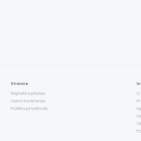
Stranice
In
Najčešća pitanja
O
Uslovi korišćenja
Pr
Politika privatnosti
Is
Us
O
Po