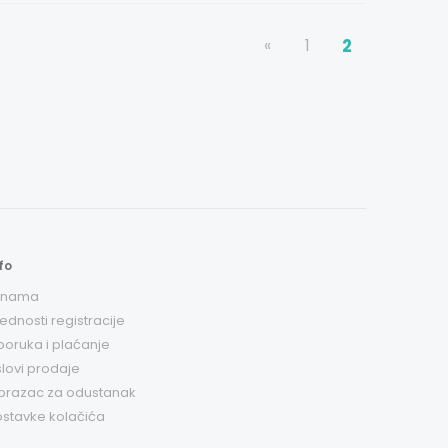
«
1
2
fo
 nama
ednosti registracije
poruka i plaćanje
lovi prodaje
brazac za odustanak
stavke kolačića