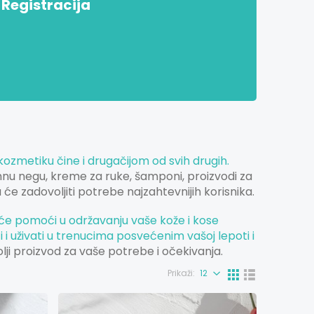
Registracija
 kozmetiku
čine i drugačijom od svih drugih.
imnu negu, kreme za ruke, šamponi, proizvodi za
će zadovoljiti potrebe najzahtevnijih korisnika.
i će pomoći u održavanju vaše kože i kose
i uživati u trenucima posvećenim vašoj lepoti i
i proizvod za vaše potrebe i očekivanja.
Prikaži: