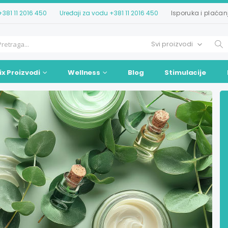
+381 11 2016 450
Uređaji za vodu
+381 11 2016 450
Isporuka i plaćan
ix Proizvodi
Wellness
Blog
Stimulacije