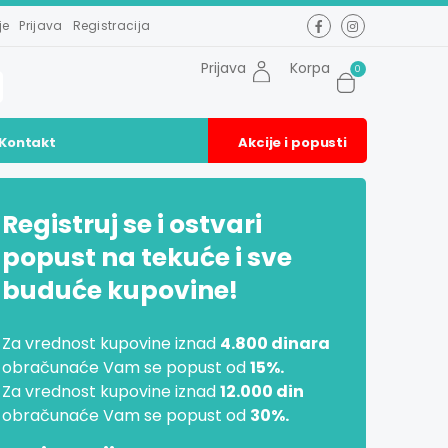
je
Prijava
Registracija
Prijava
Korpa
0
Kontakt
Akcije i popusti
Registruj se i ostvari
popust na tekuće i sve
buduće kupovine!
Za vrednost kupovine iznad
4.800 dinara
obračunaće Vam se popust od
15%.
Za vrednost kupovine iznad
12.000 din
obračunaće Vam se popust od
30%.