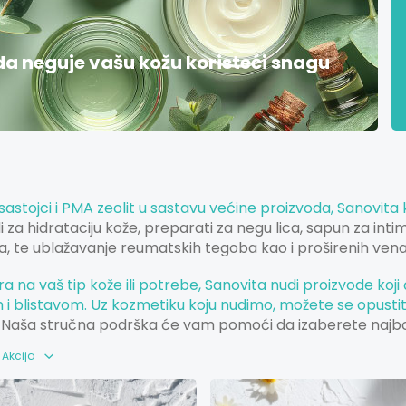
da neguje vašu kožu koristeći snagu
sastojci i
PMA zeolit
u sastavu većine proizvoda,
Sanovita
i za hidrataciju kože, preparati za negu lica, sapun za int
a, te ublažavanje reumatskih tegoba kao i proširenih vena 
ra na vaš tip kože ili potrebe, Sanovita nudi proizvode koj
i blistavom. Uz kozmetiku koju nudimo, možete se opustiti 
Naša stručna podrška će vam pomoći da izaberete najbolj