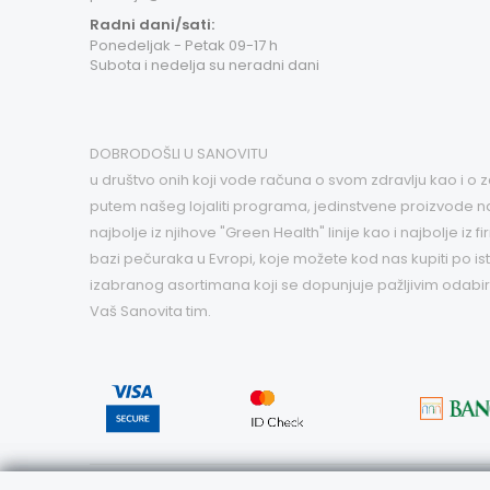
Radni dani/sati:
Ponedeljak - Petak 09-17 h
Subota i nedelja su neradni dani
DOBRODOŠLI U SANOVITU
u društvo onih koji vode računa o svom zdravlju kao i o
putem našeg lojaliti programa, jedinstvene proizvode najv
najbolje iz njihove "Green Health" linije kao i najbolje 
bazi pečuraka u Evropi, koje možete kod nas kupiti po i
izabranog asortimana koji se dopunjuje pažljivim odabi
Vaš Sanovita tim.