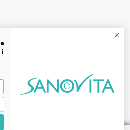
te
 i