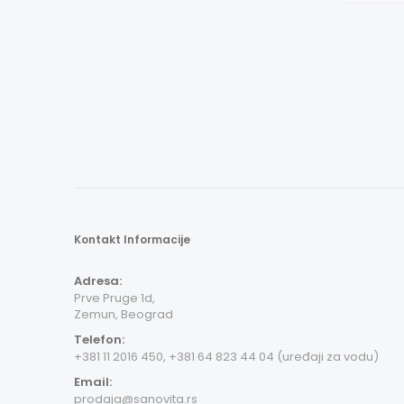
Kontakt Informacije
Adresa:
Prve Pruge 1d,
Zemun, Beograd
Telefon:
+381 11 2016 450, +381 64 823 44 04 (uređaji za vodu)
Email:
prodaja@sanovita.rs