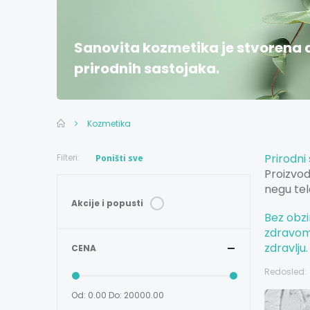
Sanovita kozmetika je stvorena 
prirodnih sastojaka.
Kozmetika
Prirodni 
Filteri:
Poništi sve
Proizvod
negu tel
Akcije i popusti
Bez obzi
zdravom 
zdravlju.
CENA
Redosled:
Od: 0.00
Do: 20000.00