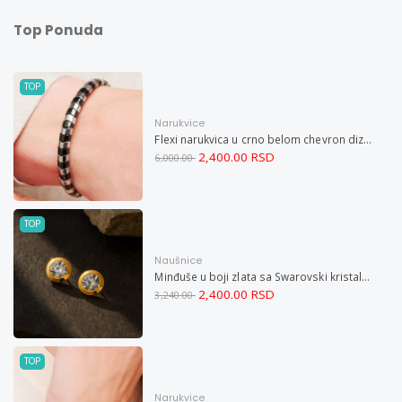
Top Ponuda
TOP
Narukvice
Flexi narukvica u crno belom chevron dizajnu M
2,400.00 RSD
6,000.00
TOP
Naušnice
Minđuše u boji zlata sa Swarovski kristalom i magnetom
2,400.00 RSD
3,240.00
TOP
Narukvice