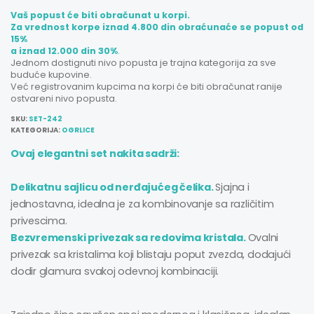
Vaš popust će biti obračunat u korpi.
Za vrednost korpe iznad 4.800 din obraćunaće se popust od
15%
a iznad 12.000 din 30%
.
Jednom dostignuti nivo popusta je trajna kategorija za sve
buduće kupovine.
Već registrovanim kupcima na korpi će biti obračunat ranije
ostvareni nivo popusta.
SKU:
SET-242
KATEGORIJA:
OGRLICE
Ovaj elegantni set nakita sadrži:
Delikatnu sajlicu od nerđajućeg čelika.
Sjajna i
jednostavna, idealna je za kombinovanje sa različitim
privescima.
Bezvremenski privezak sa redovima kristala.
Ovalni
privezak sa kristalima koji blistaju poput zvezda, dodajući
dodir glamura svakoj odevnoj kombinaciji.