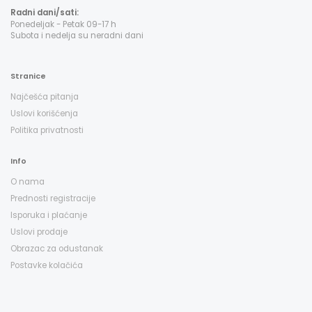
Radni dani/sati:
Ponedeljak - Petak 09-17 h
Subota i nedelja su neradni dani
Stranice
Najčešća pitanja
Uslovi korišćenja
Politika privatnosti
Info
O nama
Prednosti registracije
Isporuka i plaćanje
Uslovi prodaje
Obrazac za odustanak
Postavke kolačića