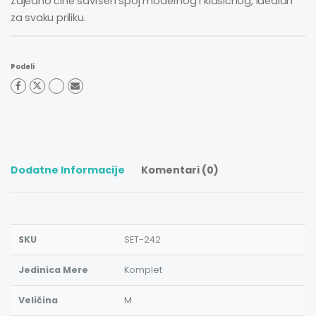
Zajedno čine savršen spoj modernog i klasičnog, idealan
za svaku priliku.
Podeli
Dodatne Informacije
Komentari (0)
SKU
SET-242
Jedinica Mere
Komplet
Veličina
M