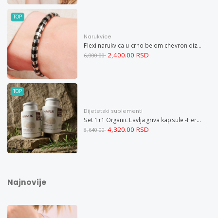
TOP
Narukvice
Flexi narukvica u crno belom chevron dizajnu M
2,400.00 RSD
6,000.00
TOP
Dijetetski suplementi
Set 1+1 Organic Lavlja griva kapsule -Hericium ekstrakt 60
4,320.00 RSD
8,640.00
Najnovije