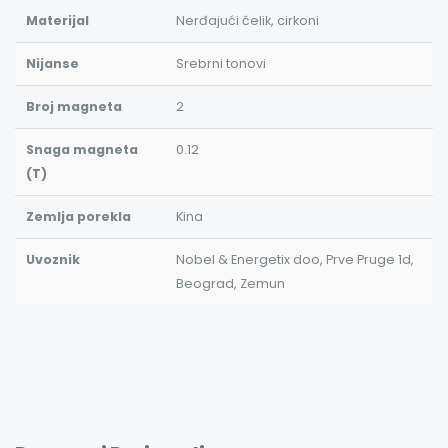
Materijal
Nerđajući čelik, cirkoni
Nijanse
Srebrni tonovi
Broj magneta
2
Snaga magneta
0.12
(T)
Zemlja porekla
Kina
Uvoznik
Nobel & Energetix doo, Prve Pruge 1d,
Beograd, Zemun