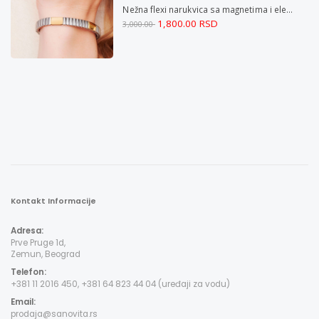
Nežna flexi narukvica sa magnetima i elementima u boji zlata i bakrom M
1,800.00 RSD
3,000.00
Kontakt Informacije
Adresa:
Prve Pruge 1d,
Zemun, Beograd
Telefon:
+381 11 2016 450, +381 64 823 44 04 (uređaji za vodu)
Email:
prodaja@sanovita.rs