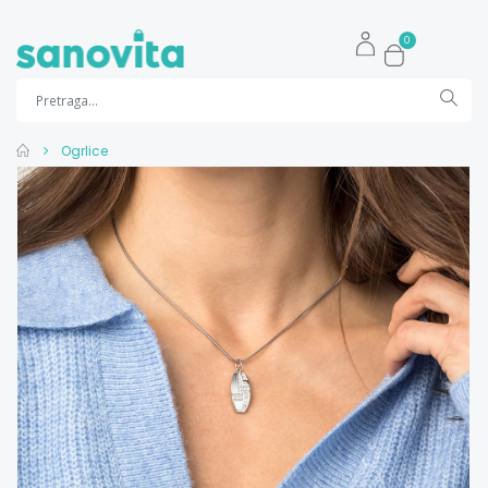
0
Ogrlice