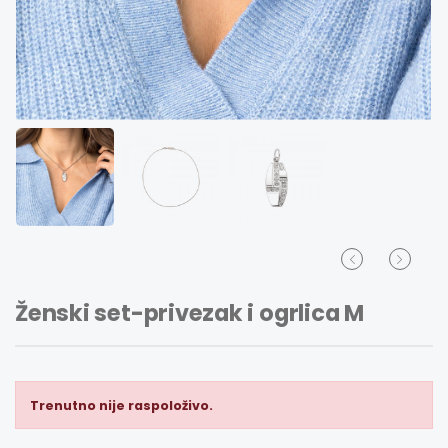
Ženski set-privezak i ogrlica M
Trenutno nije raspoloživo.