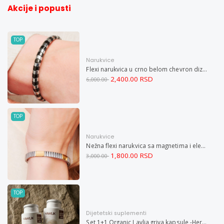
Akcije i popusti
TOP
Narukvice
Flexi narukvica u crno belom chevron dizajnu M
2,400.00 RSD
6,000.00
TOP
Narukvice
Nežna flexi narukvica sa magnetima i elementima u boji zlata i bakrom M
1,800.00 RSD
3,000.00
TOP
Dijetetski suplementi
Set 1+1 Organic Lavlja griva kapsule -Hericium ekstrakt 60