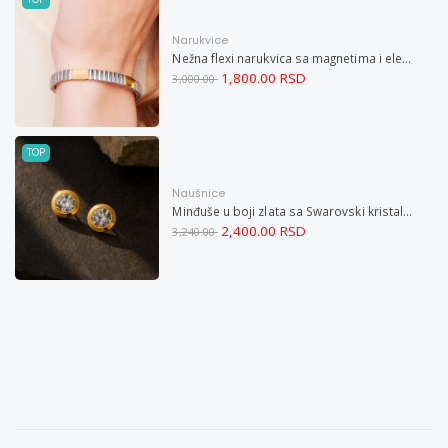
Narukvice
Nežna flexi narukvica sa magnetima i elementima u boji zlata i bakrom M
1,800.00 RSD
3,000.00
TOP
Naušnice
Minđuše u boji zlata sa Swarovski kristalom i magnetom
2,400.00 RSD
3,240.00