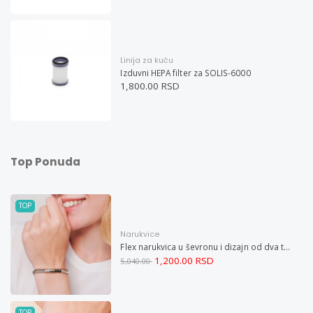
Linija za kuću
Izduvni HEPA filter za SOLIS-6000
1,800.00 RSD
Top Ponuda
TOP
Narukvice
Flex narukvica u ševronu i dizajn od dva tona XXL
1,200.00 RSD
5,040.00
TOP