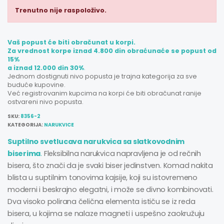
Trenutno nije raspoloživo.
Vaš popust će biti obračunat u korpi.
Za vrednost korpe iznad 4.800 din obraćunaće se popust od
15%
a iznad 12.000 din 30%
.
Jednom dostignuti nivo popusta je trajna kategorija za sve
buduće kupovine.
Već registrovanim kupcima na korpi će biti obračunat ranije
ostvareni nivo popusta.
SKU:
8356-2
KATEGORIJA:
NARUKVICE
Suptilno svetlucava narukvica sa slatkovodnim
biserima
.
Fleksibilna narukvica napravljena je od rečnih
bisera, što znači da je svaki biser jedinstven. Komad nakita
blista u suptilnim tonovima kajsije, koji su istovremeno
moderni i beskrajno elegatni, i može se divno kombinovati.
Dva visoko polirana čelična elementa ističu se iz reda
bisera, u kojima se nalaze magneti i uspešno zaokružuju