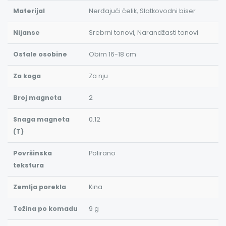
Materijal
Nerđajući čelik, Slatkovodni biser
Nijanse
Srebrni tonovi, Narandžasti tonovi
Ostale osobine
Obim 16-18 cm
Za koga
Za nju
Broj magneta
2
Snaga magneta
0.12
(T)
Površinska
Polirano
tekstura
Zemlja porekla
Kina
Težina po komadu
9 g