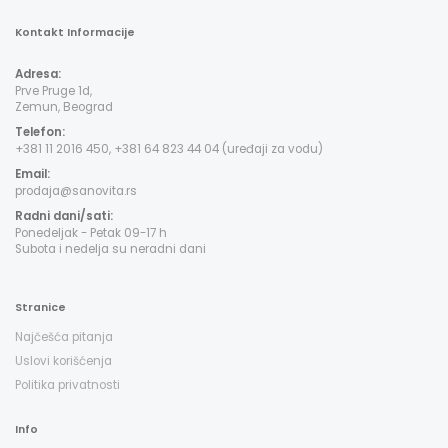
Kontakt Informacije
Adresa:
Prve Pruge 1d,
Zemun, Beograd
Telefon:
+381 11 2016 450, +381 64 823 44 04 (uređaji za vodu)
Email:
prodaja@sanovita.rs
Radni dani/sati:
Ponedeljak - Petak 09-17 h
Subota i nedelja su neradni dani
Stranice
Najčešća pitanja
Uslovi korišćenja
Politika privatnosti
Info