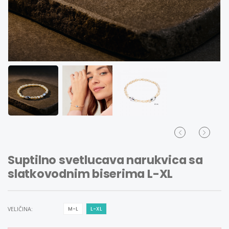
Suptilno svetlucava narukvica sa
slatkovodnim biserima L-XL
VELIČINA:
M-L
L-XL