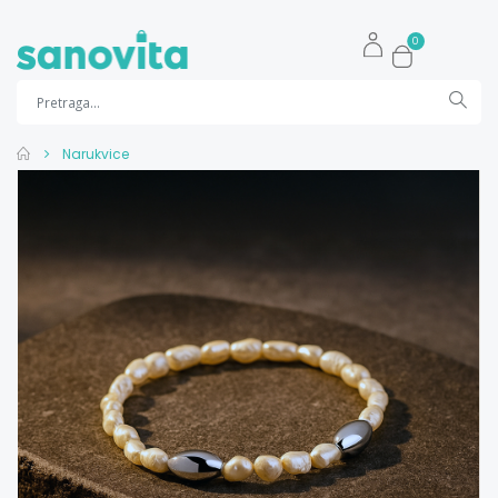
0
Narukvice