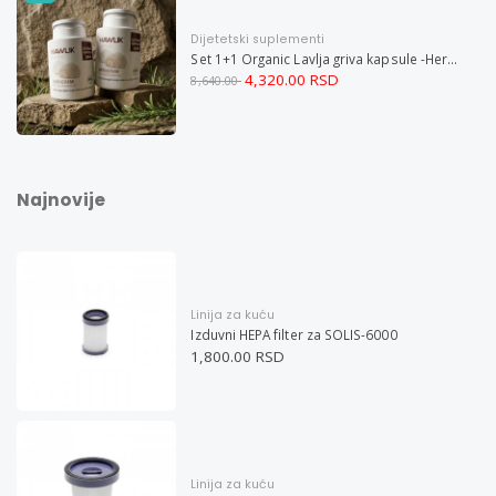
Dijetetski suplementi
Set 1+1 Organic Lavlja griva kapsule -Hericium ekstrakt 60
4,320.00 RSD
8,640.00
Najnovije
Linija za kuću
Izduvni HEPA filter za SOLIS-6000
1,800.00 RSD
Linija za kuću