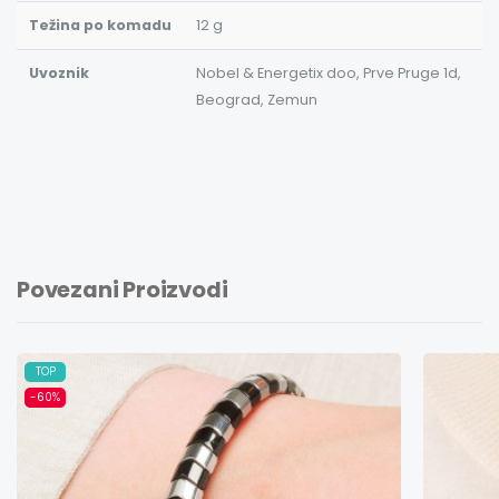
Težina po komadu
12 g
Uvoznik
Nobel & Energetix doo, Prve Pruge 1d,
Beograd, Zemun
Povezani Proizvodi
TOP
-60%