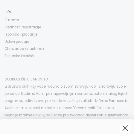
Info
O nama
Prednosti registracije
Isporuka i plaćanje
Uslovi prodaje
Obrazac za odustanak
Postavke kolačića
DOBRODOŠLI U SANOVITU
u društvo onih koji vode računa o svom zdravlju kao i o zdravlju svoje
porodice. Nudimo Vam, po najpovoljnijim cenama, putem našeg lojaliti
programa, jedinstvene proizvode najvišeg kvaliteta. Iz firme Panaceo iz
Austrije smo izabrali najbolje iz njihove "Green Health" linije kao i
najbolje iz firme Hawlik, najvećeg proizvođača dijetetskih suplemenata
na bazi pečuraka u Evropi, koje možete kod nas kupiti po istim i znatno
nižim cenama nego u EU. Ovo je samo deo izabranog asortimana koji