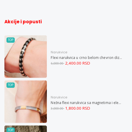
Akcije i popusti
TOP
Narukvice
Flexi narukvica u crno belom chevron dizajnu M
2,400.00 RSD
6,000.00
TOP
Narukvice
Nežna flexi narukvica sa magnetima i elementima u boji zlata i bakrom M
1,800.00 RSD
3,000.00
TOP