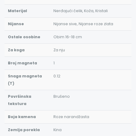
Materijal
Nerđajući čelik, Koža, Kristali
Nijanse
Nijanse sive, Nijanse roze zlata
Ostale osobine
Obim 16-18 cm
Za koga
Za nju
Broj magneta
1
Snaga magneta
0.12
(T)
Površinska
Brušeno
tekstura
Boja kamena
Roze narandžasta
Zemlja porekla
Kina