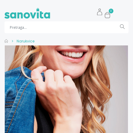
0
Narukvice