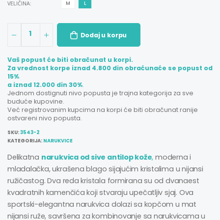
VELIČINA:
M
L
1
Dodaj u korpu
Vaš popust će biti obračunat u korpi.
Za vrednost korpe iznad 4.800 din obraćunaće se popust od
15%
a iznad 12.000 din 30%
.
Jednom dostignuti nivo popusta je trajna kategorija za sve
buduće kupovine.
Već registrovanim kupcima na korpi će biti obračunat ranije
ostvareni nivo popusta.
SKU:
3543-2
KATEGORIJA:
NARUKVICE
Delikatna
narukvica od sive antilop kože
,
moderna i
mladalačka, ukrašena blago sijajućim kristalima u nijansi
ružičastog. Dva reda kristala formirana su od dvanaest
kvadratnih kamenčića koji stvaraju upečatljiv sjaj. Ova
sportski-elegantna narukvica dolazi sa kopčom u mat
nijansi ruže, savršena za kombinovanje sa narukvicama u