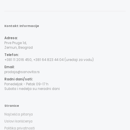
Kontakt Informacije
Adresa:
Prve Pruge 1d,
Zemun, Beograd
Telefon:
+381 11 2016 450, +381 64 823 44 04 (uređaji za vodu)
Email:
prodaja@sanovita.rs
Radni dani/sati:
Ponedeljak - Petak 09-17 h
Subota i nedelja su neradni dani
Stranice
Najčešća pitanja
Uslovi korišćenja
Politika privatnosti