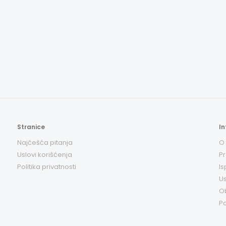
Stranice
In
Najčešća pitanja
O
Uslovi korišćenja
Pr
Politika privatnosti
Is
Us
O
Po