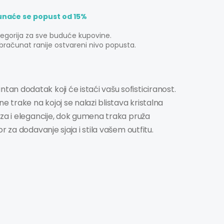
unaće se popust od 15%
tegorija za sve buduće kupovine.
bračunat ranije ostvareni nivo popusta.
ntan dodatak koji će istaći vašu sofisticiranost.
e trake na kojoj se nalazi blistava kristalna
uza i elegancije, dok gumena traka pruža
 za dodavanje sjaja i stila vašem outfitu.