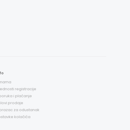
fo
 nama
ednosti registracije
poruka i plaćanje
lovi prodaje
brazac za odustanak
stavke kolačića