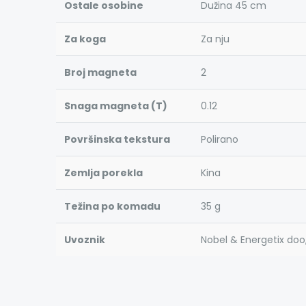
Ostale osobine
Dužina 45 cm
Za koga
Za nju
Broj magneta
2
Snaga magneta (T)
0.12
Površinska tekstura
Polirano
Zemlja porekla
Kina
Težina po komadu
35 g
Uvoznik
Nobel & Energetix doo