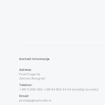
Kontakt Informacije
Adresa:
Prve Pruge 1d,
Zemun, Beograd
Telefon:
+381 11 2016 450, +381 64 823 44 04 (uređaji za vodu)
Email:
prodaja@sanovita.rs