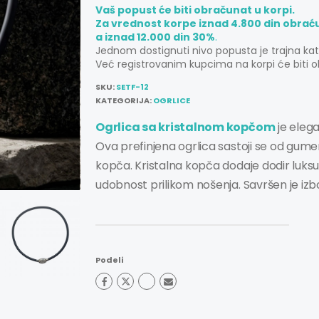
Vaš popust će biti obračunat u korpi.
Za vrednost korpe iznad 4.800 din obrać
a iznad 12.000 din 30%
.
Jednom dostignuti nivo popusta je trajna ka
Već registrovanim kupcima na korpi će biti o
SKU:
SETF-12
KATEGORIJA:
OGRLICE
Ogrlica sa kristalnom kopčom
je elega
Ova prefinjena ogrlica sastoji se od gumen
kopča. Kristalna kopča dodaje dodir luks
udobnost prilikom nošenja. Savršen je izbor
Podeli