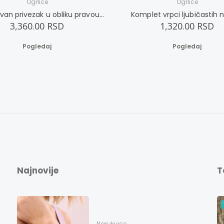
Ogrlice
Ogrlice
Jednostavan privezak u obliku pravougaonika
Komplet vrpci ljubičastih ni
3,360.00 RSD
1,320.00 RSD
Pogledaj
Pogledaj
Najnovije
T
Narukvice