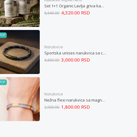
Set 1+1 Organic Lavlja griva kapsule -Hericium ekstrakt 60
4,320.00 RSD
8,640.00
TOP
Narukvice
Sportska unisex narukvica sa crnim zatvaračem od nerđajućeg čelika i magnetom M
3,000.00 RSD
6,600.00
TOP
Narukvice
Nežna flexi narukvica sa magnetima i elementima u boji zlata i bakrom M
1,800.00 RSD
3,000.00