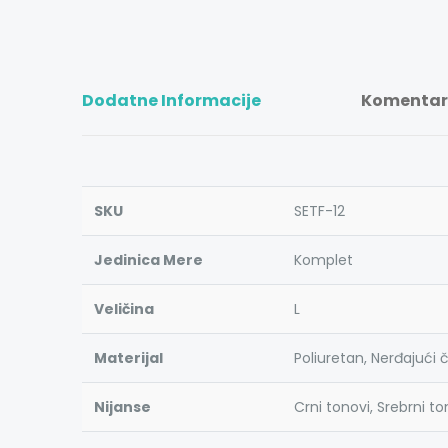
Dodatne Informacije
Komentari
SKU
SETF-12
Jedinica Mere
Komplet
Veličina
L
Materijal
Poliuretan, Nerđajući če
Nijanse
Crni tonovi, Srebrni to