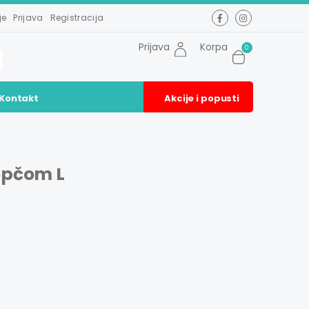
je
Prijava
Registracija
Prijava
Korpa
0
Kontakt
Akcije i popusti
opčom L