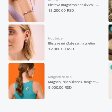
Blistava magnetna narukvica u pastelnim bojama
13,200.00 RSD
Naušnice
Blistave minđuše sa magnetima u pastelnim bojama
12,000.00 RSD
Magneti za telo
MagnetCircle silikonski magnet za telo
9,000.00 RSD