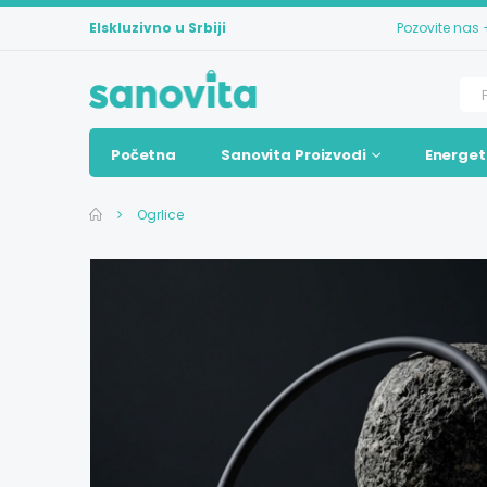
Elskluzivno u Srbiji
Pozovite nas
Početna
Sanovita Proizvodi
Energet
Ogrlice