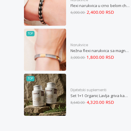
Flexi narukvica u crno belom chevron dizajnu M
2,400.00 RSD
6,000.00
TOP
Narukvice
Nežna flexi narukvica sa magnetima i elementima u boji zlata i bakrom M
1,800.00 RSD
3,000.00
TOP
Dijetetski suplementi
Set 1+1 Organic Lavlja griva kapsule -Hericium ekstrakt 60
4,320.00 RSD
8,640.00