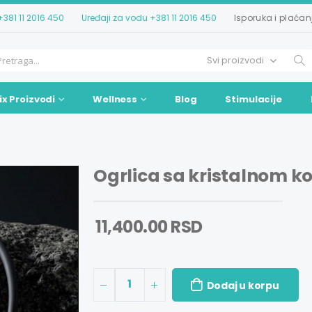
+381 11 2016 450
Uređaji za vodu
+381 11 2016 450
Isporuka i plaćan
ix Proizvodi
Wellness
Blog
Stimulacije
Ogrlica sa kristalnom k
11,400.00 RSD
1
Dodaj u korpu