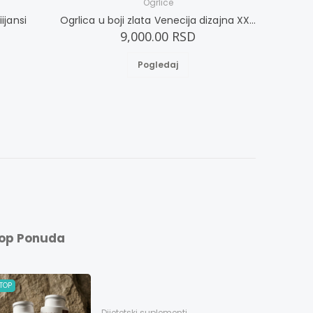
Ogrlice
ijansi
Ogrlica u boji zlata Venecija dizajna XXXXL
Ogrli
9,000.00 RSD
Pogledaj
op Ponuda
TOP
Dijetetski suplementi