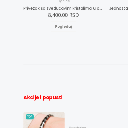
Ogrlice
Privezak sa svetlucavim kristalima u obliku ribe
8,400.00 RSD
Pogledaj
Akcije i popusti
TOP
Narukvice