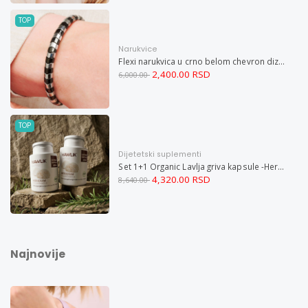
TOP
Narukvice
Flexi narukvica u crno belom chevron dizajnu M
2,400.00 RSD
6,000.00
TOP
Dijetetski suplementi
Set 1+1 Organic Lavlja griva kapsule -Hericium ekstrakt 60
4,320.00 RSD
8,640.00
Najnovije