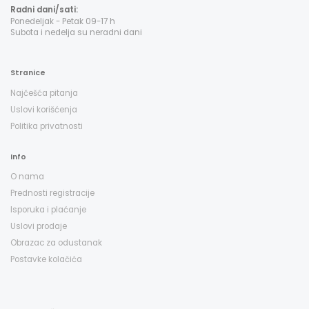
Radni dani/sati:
Ponedeljak - Petak 09-17 h
Subota i nedelja su neradni dani
Stranice
Najčešća pitanja
Uslovi korišćenja
Politika privatnosti
Info
O nama
Prednosti registracije
Isporuka i plaćanje
Uslovi prodaje
Obrazac za odustanak
Postavke kolačića