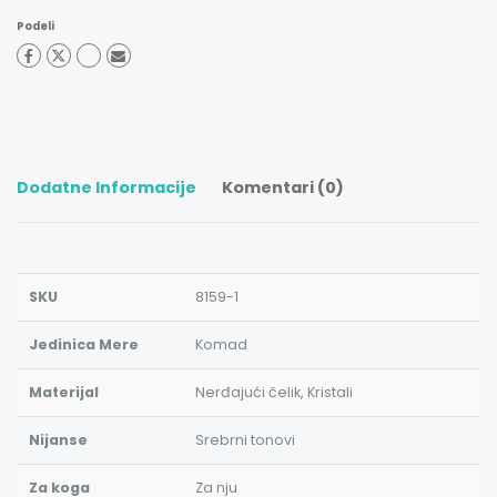
Podeli
Dodatne Informacije
Komentari (0)
SKU
8159-1
Jedinica Mere
Komad
Materijal
Nerđajući čelik, Kristali
Nijanse
Srebrni tonovi
Za koga
Za nju