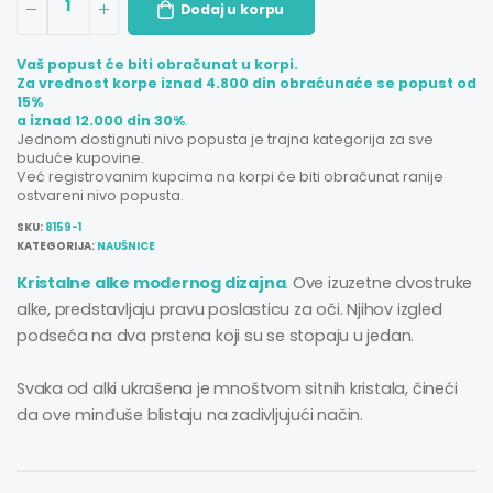
1
Dodaj u korpu
Vaš popust će biti obračunat u korpi.
Za vrednost korpe iznad 4.800 din obraćunaće se popust od
15%
a iznad 12.000 din 30%
.
Jednom dostignuti nivo popusta je trajna kategorija za sve
buduće kupovine.
Već registrovanim kupcima na korpi će biti obračunat ranije
ostvareni nivo popusta.
SKU:
8159-1
KATEGORIJA:
NAUŠNICE
Kristalne alke modernog dizajna
.
Ove izuzetne dvostruke
alke, predstavljaju pravu poslasticu za oči. Njihov izgled
podseća na dva prstena koji su se stopaju u jedan.
Svaka od alki ukrašena je mnoštvom sitnih kristala, čineći
da ove minđuše blistaju na zadivljujući način.