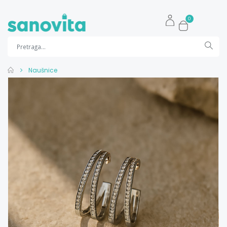
0
Naušnice