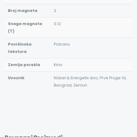
Broj magneta
2
Snaga magneta
0.12
(T)
Površinska
Polirano
tekstura
Zemlja porekla
Kina
Uvoznik
Nobel & Energetix doo, Prve Pruge 1d,
Beograd, Zemun