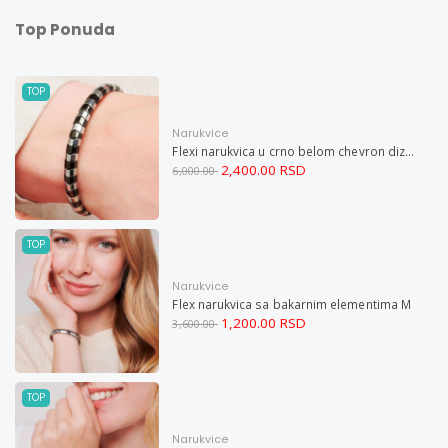
Top Ponuda
TOP
Narukvice
Flexi narukvica u crno belom chevron dizajnu M
2,400.00 RSD
6,000.00
TOP
Narukvice
Flex narukvica sa bakarnim elementima M
1,200.00 RSD
3,600.00
TOP
Narukvice