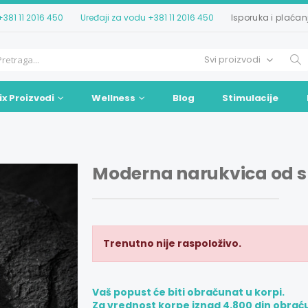
+381 11 2016 450
Uređaji za vodu
+381 11 2016 450
Isporuka i plaćan
ix Proizvodi
Wellness
Blog
Stimulacije
Moderna narukvica od s
Trenutno nije raspoloživo.
Vaš popust će biti obračunat u korpi.
Za vrednost korpe iznad 4.800 din obrać