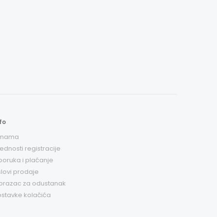
fo
 nama
ednosti registracije
poruka i plaćanje
lovi prodaje
brazac za odustanak
stavke kolačića