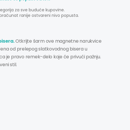
tegorija za sve buduće kupovine.
bračunat ranije ostvareni nivo popusta.
bisera
.
Otkrijte šarm ove magnetne narukvice
zrađena od prelepog slatkovodnog bisera u
ca je pravo remek-delo koje će privući pažnju.
eni stil.