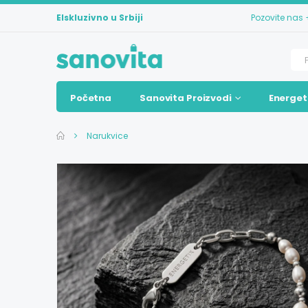
Elskluzivno u Srbiji
Pozovite nas
Početna
Sanovita Proizvodi
Energet
Narukvice