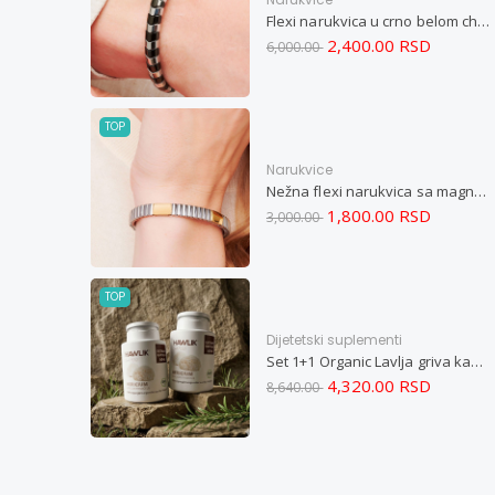
Flexi narukvica u crno belom chevron dizajnu M
2,400.00 RSD
6,000.00
TOP
Narukvice
Nežna flexi narukvica sa magnetima i elementima u boji zlata i bakrom M
1,800.00 RSD
3,000.00
TOP
Dijetetski suplementi
Set 1+1 Organic Lavlja griva kapsule -Hericium ekstrakt 60
4,320.00 RSD
8,640.00