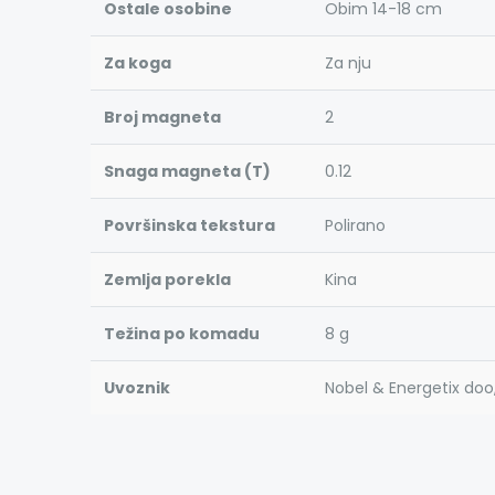
Ostale osobine
Obim 14-18 cm
Za koga
Za nju
Broj magneta
2
Snaga magneta (T)
0.12
Površinska tekstura
Polirano
Zemlja porekla
Kina
Težina po komadu
8 g
Uvoznik
Nobel & Energetix doo