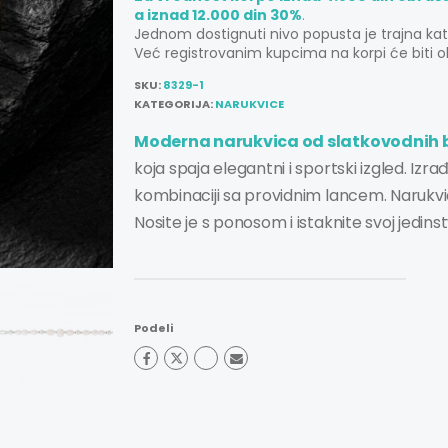
a iznad 12.000 din 30%
.
Jednom dostignuti nivo popusta je trajna ka
Već registrovanim kupcima na korpi će biti o
SKU:
8329-1
KATEGORIJA:
NARUKVICE
Moderna narukvica od slatkovodnih 
koja spaja elegantni i sportski izgled. I
kombinaciji sa providnim lancem. Narukvi
Nosite je s ponosom i istaknite svoj jedinstv
Podeli