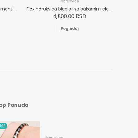
Narukvice
Flex narukvica sa bakarnim elementima L
Flex narukvica bicolor sa bakarnim elementima L
4,800.00 RSD
Pogledaj
op Ponuda
TOP
Narukvice