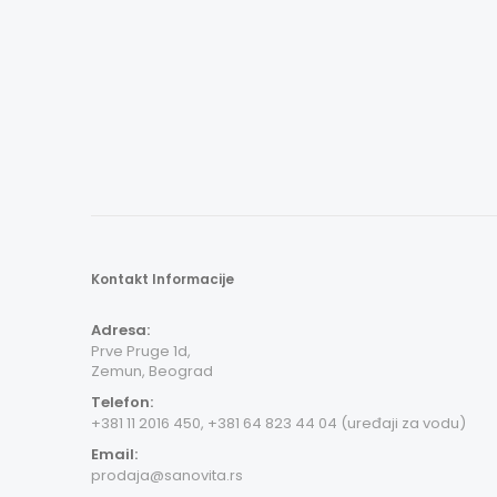
Kontakt Informacije
Adresa:
Prve Pruge 1d,
Zemun, Beograd
Telefon:
+381 11 2016 450, +381 64 823 44 04 (uređaji za vodu)
Email:
prodaja@sanovita.rs