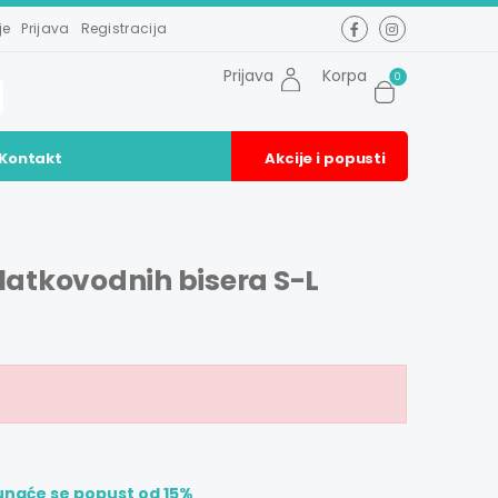
je
Prijava
Registracija
Prijava
Korpa
0
Kontakt
Akcije i popusti
latkovodnih bisera S-L
unaće se popust od 15%