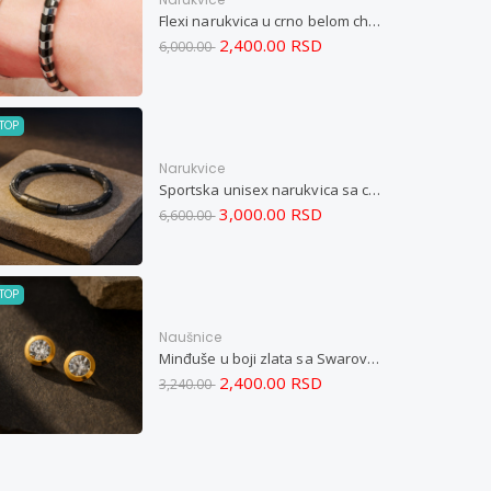
Flexi narukvica u crno belom chevron dizajnu M
2,400.00 RSD
6,000.00
TOP
Narukvice
Sportska unisex narukvica sa crnim zatvaračem od nerđajućeg čelika i magnetom M
3,000.00 RSD
6,600.00
TOP
Naušnice
Minđuše u boji zlata sa Swarovski kristalom i magnetom
2,400.00 RSD
3,240.00