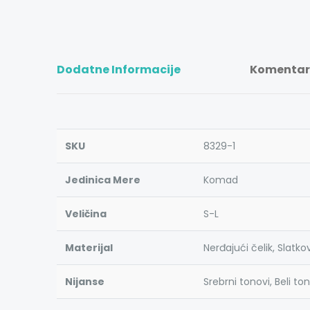
Dodatne Informacije
Komentari
SKU
8329-1
Jedinica Mere
Komad
Veličina
S-L
Materijal
Nerđajući čelik, Slatko
Nijanse
Srebrni tonovi, Beli to