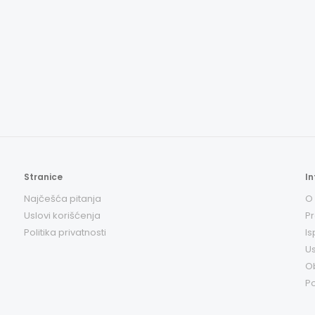
Stranice
In
Najčešća pitanja
O
Uslovi korišćenja
Pr
Politika privatnosti
Is
Us
O
Po