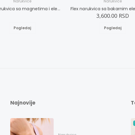
Narukvice
Narukvice
Nežna narukvica sa magnetima i elementima u boji zlata i bakrom L
3,600.00 RSD
Pogledaj
Pogledaj
Najnovije
T
Narukvice