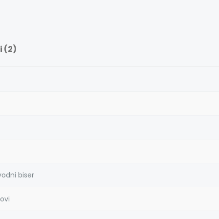
 (2)
vodni biser
novi