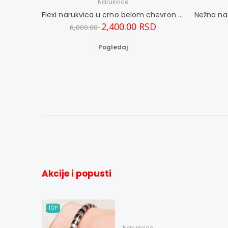
Narukvice
Flexi narukvica u crno belom chevron dizajnu M
2,400.00 RSD
6,000.00
Pogledaj
Akcije i popusti
TOP
Narukvice