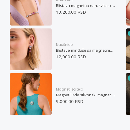
Blistava magnetna narukvica u pastelnim bojama
13,200.00 RSD
Naušnice
Blistave minđuše sa magnetima u pastelnim bojama
12,000.00 RSD
Magneti za telo
MagnetCircle silikonski magnet za telo
9,000.00 RSD