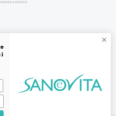
stavke kolačića
te
 i