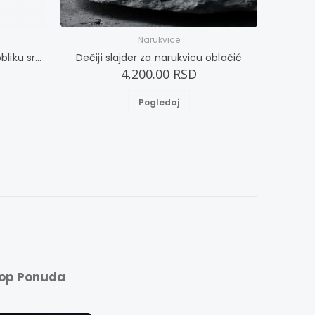
Narukvice
Pločica za dečiju narukvicu u obliku srca
Dečiji slajder za narukvicu oblačić
Dup
4,200.00 RSD
Pogledaj
op Ponuda