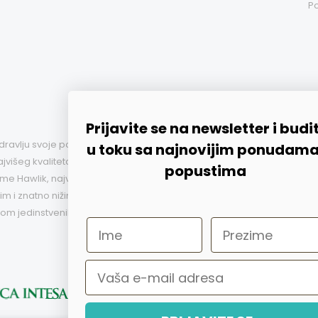
Po
Prijavite se na newsletter i budi
 zdravlju svoje porodice. Nudimo Vam, po najpovoljnijim cenama,
u toku sa najnovijim ponudama
išeg kvaliteta. Iz firme Panaceo iz Austrije smo izabrali
popustima
iz firme Hawlik, najvećeg proizvođača dijetetskih suplemenata na
stim i znatno nižim cenama nego u EU. Ovo je samo deo
rom jedinstvenih proizvoda.