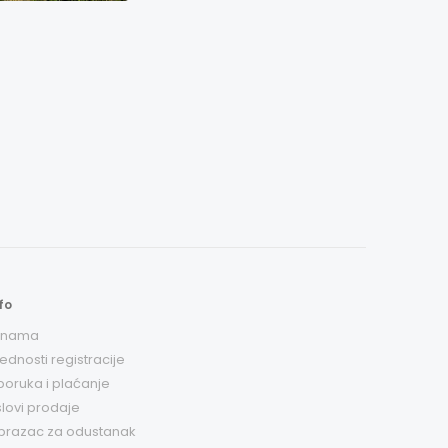
fo
 nama
ednosti registracije
poruka i plaćanje
lovi prodaje
brazac za odustanak