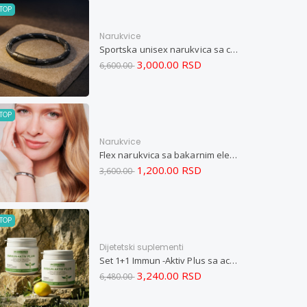
TOP
Narukvice
Sportska unisex narukvica sa crnim zatvaračem od nerđajućeg čelika i magnetom M
3,000.00 RSD
6,600.00
TOP
Narukvice
Flex narukvica sa bakarnim elementima M
1,200.00 RSD
3,600.00
TOP
Dijetetski suplementi
Set 1+1 Immun -Aktiv Plus sa acerolom i cinkom
3,240.00 RSD
6,480.00