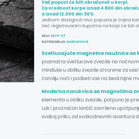
Vaš popust će biti obračunat u korpi.
Za vrednost korpe iznad 4.800 din obrać
a iznad 12.000 din 30%
.
Jednom dostignuti nivo popusta je trajna ka
Već registrovanim kupcima na korpi će biti o
SKU:
SETF-27
KATEGORIJA:
NARUKVICE
Svetlucajuće magnetne naušnice sa k
posmatra svetlucave zvezde na noćnom neb
minđuše u obliku zvezde stvorene za vas
čaroliju noći i podseti vas na beskrajne m
Moderna narukvica sa magnetima zv
elementa u obliku zvezde, potpuno je prek
Lak i prozračan lančić savršeno upotpunjuj
svakoj prilici, od svakodnevnih avantura 