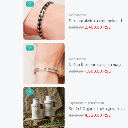
TOP
Narukvice
Flexi narukvica u crno belom chevron dizajnu M
2,400.00 RSD
6,000.00
TOP
Narukvice
Nežna flexi narukvica sa magnetima i elementima u boji zlata i bakrom M
1,800.00 RSD
3,000.00
TOP
Dijetetski suplementi
Set 1+1 Organic Lavlja griva kapsule -Hericium ekstrakt 60
4,320.00 RSD
8,640.00