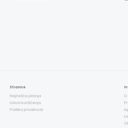
Stranice
In
Najčešća pitanja
O
Uslovi korišćenja
Pr
Politika privatnosti
Is
Us
O