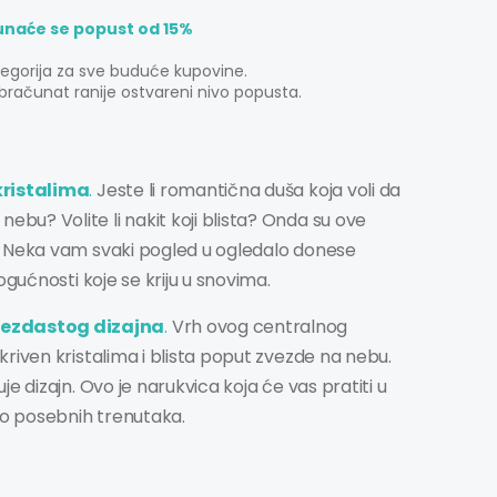
unaće se popust od 15%
tegorija za sve buduće kupovine.
bračunat ranije ostvareni nivo popusta.
ristalima
.
Jeste li romantična duša koja voli da
u? Volite li nakit koji blista? Onda su ove
! Neka vam svaki pogled u ogledalo donese
ogućnosti koje se kriju u snovima.
ezdastog dizajna
.
Vrh ovog centralnog
riven kristalima i blista poput zvezde na nebu.
e dizajn. Ovo je narukvica koja će vas pratiti u
do posebnih trenutaka.