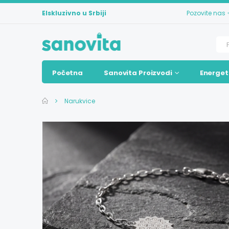
Elskluzivno u Srbiji
Pozovite nas
Početna
Sanovita Proizvodi
Energet
Narukvice