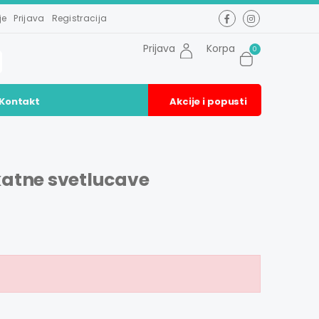
je
Prijava
Registracija
Prijava
Korpa
0
Kontakt
Akcije i popusti
katne svetlucave