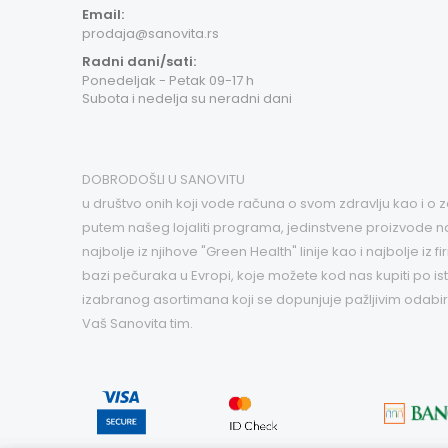
Email:
prodaja@sanovita.rs
Radni dani/sati:
Ponedeljak - Petak 09-17 h
Subota i nedelja su neradni dani
DOBRODOŠLI U SANOVITU
u društvo onih koji vode računa o svom zdravlju kao i o
putem našeg lojaliti programa, jedinstvene proizvode najv
najbolje iz njihove "Green Health" linije kao i najbolje 
bazi pečuraka u Evropi, koje možete kod nas kupiti po i
izabranog asortimana koji se dopunjuje pažljivim odabi
Vaš Sanovita tim.