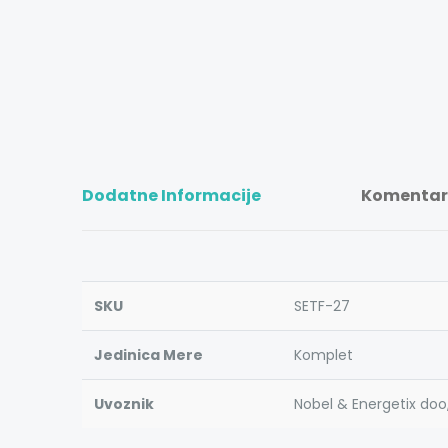
Dodatne Informacije
Komentari
SKU
SETF-27
Jedinica Mere
Komplet
Uvoznik
Nobel & Energetix doo