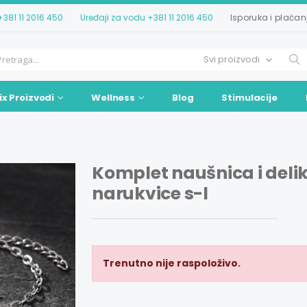
+381 11 2016 450
Uređaji za vodu
+381 11 2016 450
Isporuka i plaćan
ix Proizvodi
Wellness
Blog
Stimulacije
Komplet naušnica i deli
narukvice s-l
Trenutno nije raspoloživo.