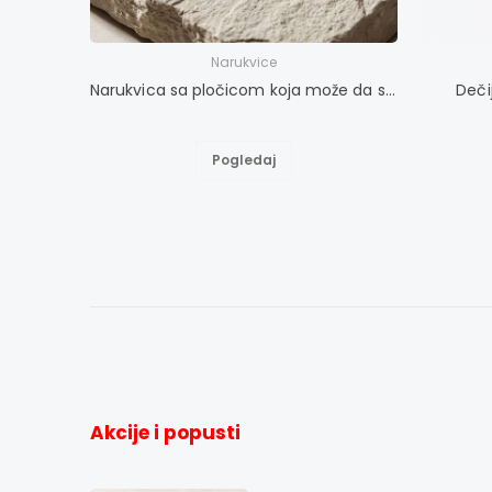
Narukvice
Narukvica sa pločicom koja može da se gravira S-XL
Deči
Pogledaj
Akcije i popusti