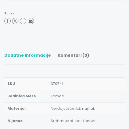
Podeli
Dodatne Informacije
Komentari (0)
SKU
3705-1
Jedinica Mere
Komad
Materijal
Nerđajući čelik,Emajl lak
Nijanse
Srebrni ,crni i beli tonovi