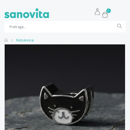
0
Narukvice