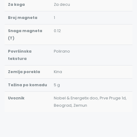
Za koga
Za decu
Broj magneta
1
Snaga magneta
0.12
(T)
Površinska
Polirano
tekstura
Zemlja porekla
Kina
Težina po komadu
5 g
Uvoznik
Nobel & Energetix doo, Prve Pruge 1d,
Beograd, Zemun