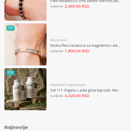
Flexi narukvica u crno belom chevron dizajnu M
2,400.00 RSD
6,000.00
TOP
Narukvice
Nežna flexi narukvica sa magnetima i elementima u boji zlata i bakrom M
1,800.00 RSD
3,000.00
TOP
Dijetetski suplementi
Set 1+1 Organic Lavlja griva kapsule -Hericium ekstrakt 60
4,320.00 RSD
8,640.00
Najnovije