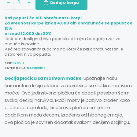
1
Dodaj u korpu
Vaš popust će biti obračunat u korpi.
Za vrednost korpe iznad 4.800 din obraćunaće se popust od
15%
a iznad 12.000 din 30%
.
Jednom dostignuti nivo popusta je trajna kategorija za sve
buduće kupovine.
Već registrovanim kupcima na korpi će biti obračunat ranije
ostvareni nivo popusta.
SKU:
3705-1
KATEGORIJA:
NARUKVICE
Dečija pločica sa motivom mačke
.
Upoznajte našu
šarmantnu dečiju pločicu za narukvicu sa slatkim motivom
mačke. Ova jedinstvena pločica će dodati poseban šarm
svakoj dečijoj narukvici. Mačji motiv je pažljivo izrađen kako
bi očarao najmlađe, čineći ovu pločicu omiljenim
dodatkom među decom. Izrađena od hladnog emajla,
ova pločica je savršen dodatak svakom dečijem stajlingu.