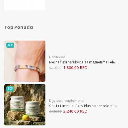
Top Ponuda
TOP
Narukvice
Nežna flexi narukvica sa magnetima i elementima u boji zlata i bakrom M
1,800.00 RSD
3,000.00
TOP
Dijetetski suplementi
Set 1+1 Immun -Aktiv Plus sa acerolom i cinkom
3,240.00 RSD
6,480.00