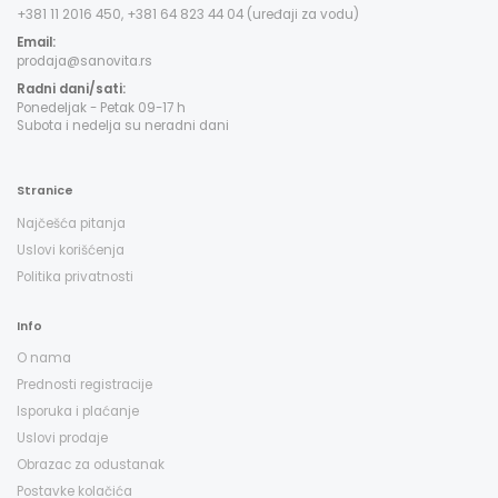
+381 11 2016 450, +381 64 823 44 04 (uređaji za vodu)
Email:
prodaja@sanovita.rs
Radni dani/sati:
Ponedeljak - Petak 09-17 h
Subota i nedelja su neradni dani
Stranice
Najčešća pitanja
Uslovi korišćenja
Politika privatnosti
Info
O nama
Prednosti registracije
Isporuka i plaćanje
Uslovi prodaje
Obrazac za odustanak
Postavke kolačića