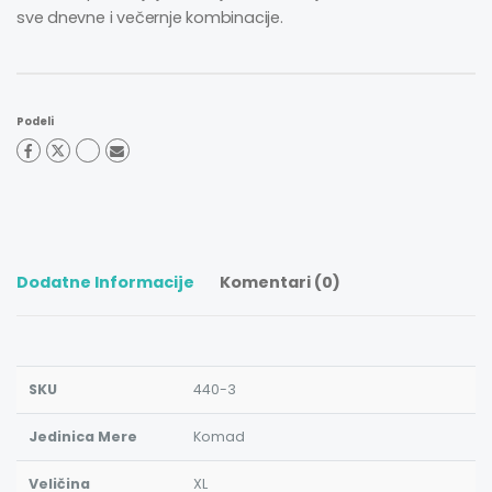
sve dnevne i večernje kombinacije.
Podeli
Dodatne Informacije
Komentari (0)
SKU
440-3
Jedinica Mere
Komad
Veličina
XL