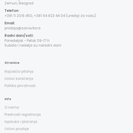
Zemun, Beograd
Telefon:
+381 11 2016 450, +381 64 823 44 04 (uređaji za vodu)
Email:
prodaja@sanovita.rs
Radni dani/sati:
Ponedeljak - Petak 09-17 h
Subota i nedelja su neradni dani
Stranice
Najčešća pitanja
Uslovi korišćenja
Politika privatnosti
Info
O nama
Prednosti registracije
Isporuka i plaćanje
Uslovi prodaje