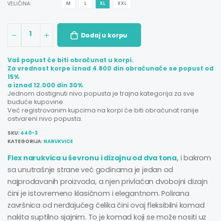
VELIČINA:
M
L
XL
XXL
1
Dodaj u korpu
Vaš popust će biti obračunat u korpi.
Za vrednost korpe iznad 4.800 din obraćunaće se popust od
15%
a iznad 12.000 din 30%
.
Jednom dostignuti nivo popusta je trajna kategorija za sve
buduće kupovine.
Već registrovanim kupcima na korpi će biti obračunat ranije
ostvareni nivo popusta.
SKU:
440-3
KATEGORIJA:
NARUKVICE
Flex narukvica u ševronu i dizajnu od dva tona,
i bakrom
sa unutrašnje strane već godinama je jedan od
najprodavanih proizvoda, a njen privlačan dvobojni dizajn
čini je istovremeno klasičnom i elegantnom. Polirana
završnica od nerđajućeg čelika čini ovaj fleksibilni komad
nakita suptilno sjajnim. To je komad koji se može nositi uz