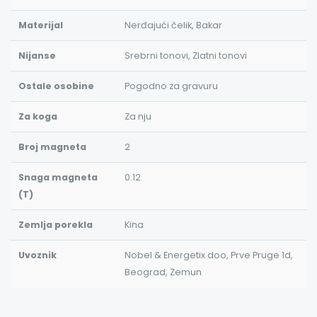
Materijal
Nerđajući čelik, Bakar
Nijanse
Srebrni tonovi, Zlatni tonovi
Ostale osobine
Pogodno za gravuru
Za koga
Za nju
Broj magneta
2
Snaga magneta
0.12
(T)
Zemlja porekla
Kina
Uvoznik
Nobel & Energetix doo, Prve Pruge 1d,
Beograd, Zemun