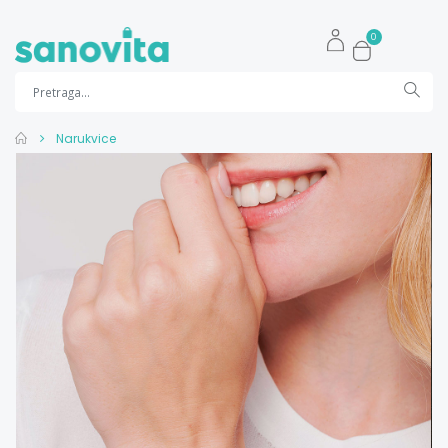
0
Narukvice