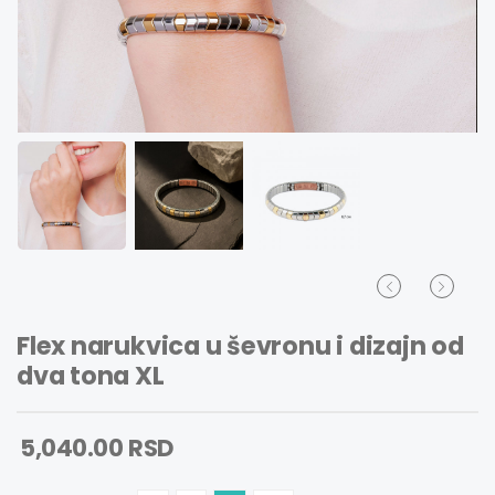
Flex narukvica u ševronu i dizajn od
dva tona XL
5,040.00 RSD