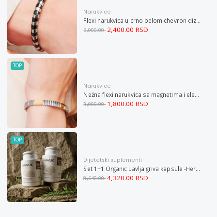
Narukvice
Flexi narukvica u crno belom chevron dizajnu M
2,400.00 RSD
6,000.00
TOP
Narukvice
Nežna flexi narukvica sa magnetima i elementima u boji zlata i bakrom M
1,800.00 RSD
3,000.00
TOP
Dijetetski suplementi
Set 1+1 Organic Lavlja griva kapsule -Hericium ekstrakt 60
4,320.00 RSD
8,640.00