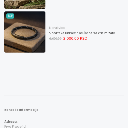
TOP
Narukvice
Sportska unisex narukvica sa crnim zatvaračem od nerđajućeg čelika i magnetom M
3,000.00 RSD
6,600.00
Kontakt Informacije
Adresa:
Prve Pruge 1d,