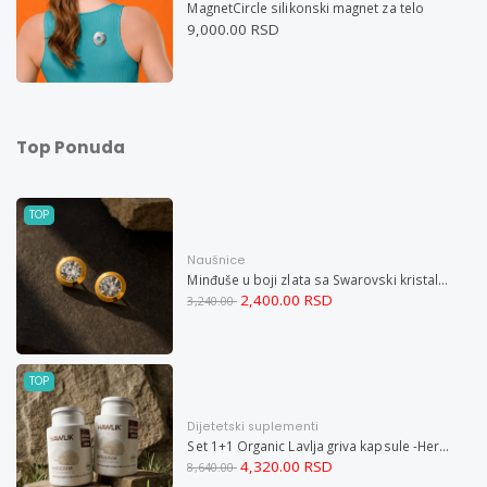
MagnetCircle silikonski magnet za telo
9,000.00 RSD
Top Ponuda
TOP
Naušnice
Minđuše u boji zlata sa Swarovski kristalom i magnetom
2,400.00 RSD
3,240.00
TOP
Dijetetski suplementi
Set 1+1 Organic Lavlja griva kapsule -Hericium ekstrakt 60
4,320.00 RSD
8,640.00