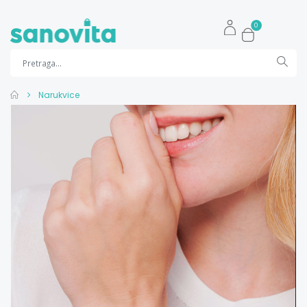
0
Narukvice