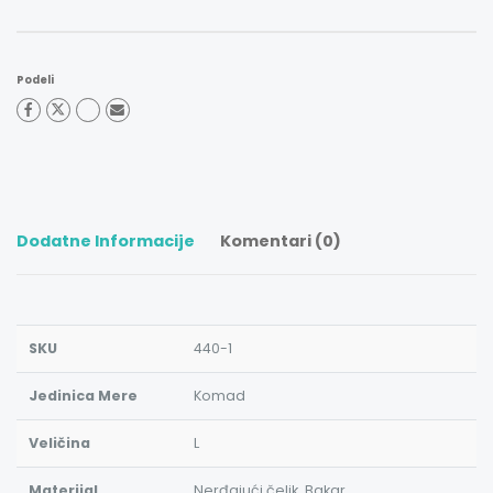
Podeli
Dodatne Informacije
Komentari (0)
SKU
440-1
Jedinica Mere
Komad
Veličina
L
Materijal
Nerđajući čelik, Bakar