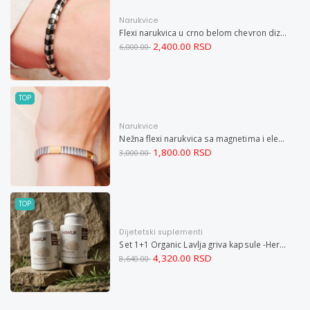
Narukvice
Flexi narukvica u crno belom chevron dizajnu M
2,400.00 RSD
6,000.00
TOP
Narukvice
Nežna flexi narukvica sa magnetima i elementima u boji zlata i bakrom M
1,800.00 RSD
3,000.00
TOP
Dijetetski suplementi
Set 1+1 Organic Lavlja griva kapsule -Hericium ekstrakt 60
4,320.00 RSD
8,640.00