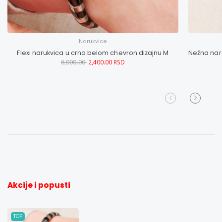
Narukvice
Flexi narukvica u crno belom chevron dizajnu M
6,000.00
2,400.00 RSD
Akcije i popusti
TOP