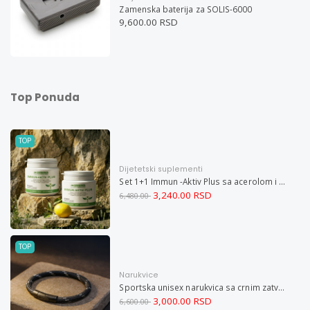
Zamenska baterija za SOLIS-6000
9,600.00 RSD
Top Ponuda
TOP
Dijetetski suplementi
Set 1+1 Immun -Aktiv Plus sa acerolom i cinkom
3,240.00 RSD
6,480.00
TOP
Narukvice
Sportska unisex narukvica sa crnim zatvaračem od nerđajućeg čelika i magnetom M
3,000.00 RSD
6,600.00