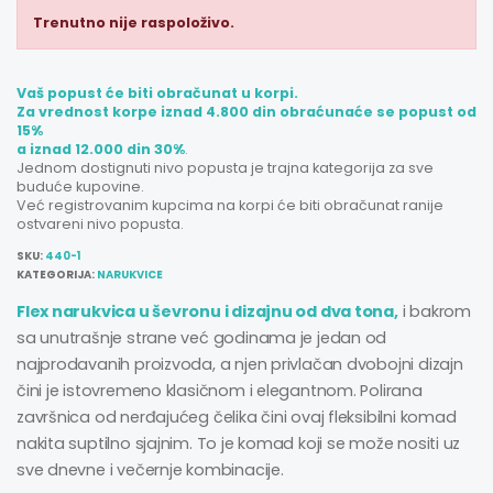
Trenutno nije raspoloživo.
Vaš popust će biti obračunat u korpi.
Za vrednost korpe iznad 4.800 din obraćunaće se popust od
15%
a iznad 12.000 din 30%
.
Jednom dostignuti nivo popusta je trajna kategorija za sve
buduće kupovine.
Već registrovanim kupcima na korpi će biti obračunat ranije
ostvareni nivo popusta.
SKU:
440-1
KATEGORIJA:
NARUKVICE
Flex narukvica u ševronu i dizajnu od dva tona,
i bakrom
sa unutrašnje strane već godinama je jedan od
najprodavanih proizvoda, a njen privlačan dvobojni dizajn
čini je istovremeno klasičnom i elegantnom. Polirana
završnica od nerđajućeg čelika čini ovaj fleksibilni komad
nakita suptilno sjajnim. To je komad koji se može nositi uz
sve dnevne i večernje kombinacije.