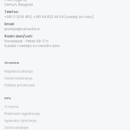
Prve Pruge 1d,
Zemun, Beograd
Telefon:
+381 11 2016 450, +381 64 823 44 04 (uređaji za vodu)
Email:
prodaja@sanovita.rs
Radni dani/sati:
Ponedeljak - Petak 09-17 h
Subota i nedelja su neradni dani
Stranice
Najčešća pitanja
Uslovi korišćenja
Politika privatnosti
Info
O nama
Prednosti registracije
Isporuka i plaćanje
Uslovi prodaje