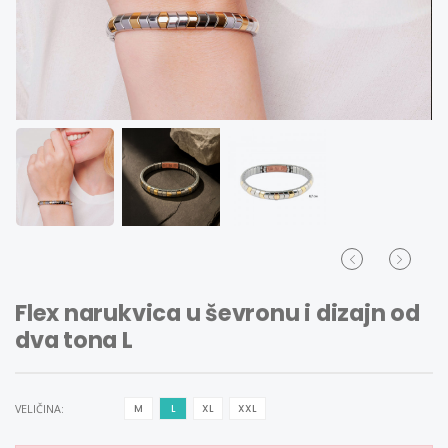
Flex narukvica u ševronu i dizajn od
dva tona L
VELIČINA:
M
L
XL
XXL