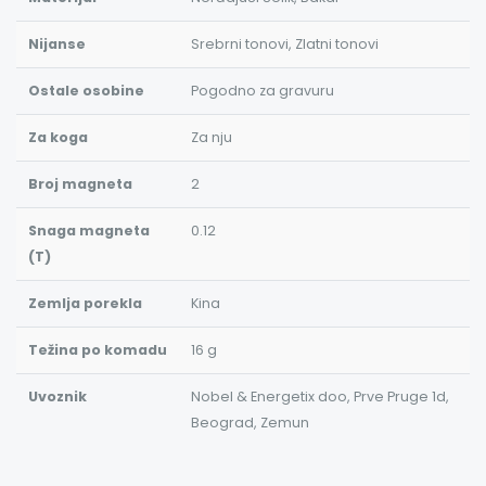
Nijanse
Srebrni tonovi, Zlatni tonovi
Ostale osobine
Pogodno za gravuru
Za koga
Za nju
Broj magneta
2
Snaga magneta
0.12
(T)
Zemlja porekla
Kina
Težina po komadu
16 g
Uvoznik
Nobel & Energetix doo, Prve Pruge 1d,
Beograd, Zemun