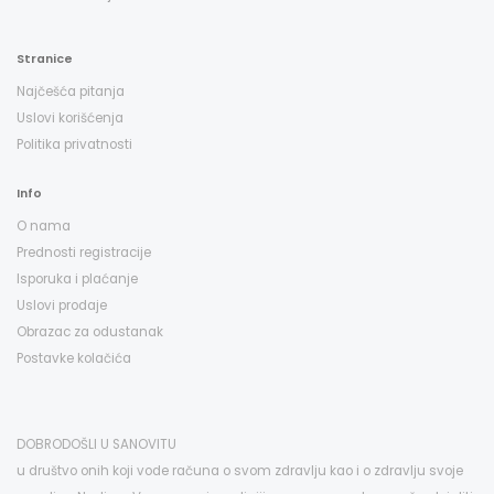
Stranice
Najčešća pitanja
Uslovi korišćenja
Politika privatnosti
Info
O nama
Prednosti registracije
Isporuka i plaćanje
Uslovi prodaje
Obrazac za odustanak
Postavke kolačića
DOBRODOŠLI U SANOVITU
u društvo onih koji vode računa o svom zdravlju kao i o zdravlju svoje