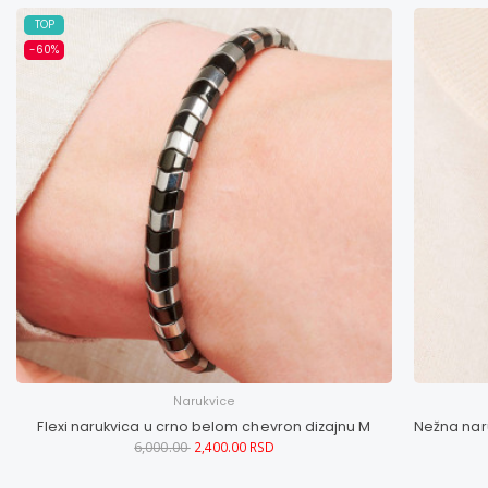
TOP
-60%
Narukvice
Flexi narukvica u crno belom chevron dizajnu M
6,000.00
2,400.00 RSD