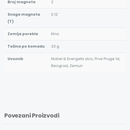
Broj magneta
2
Snaga magneta
0.12
(T)
Zemlja porekla
Kina
Težina po komadu
33 g
Uvoznik
Nobel & Energetix doo, Prve Pruge 1d,
Beograd, Zemun
Povezani Proizvodi