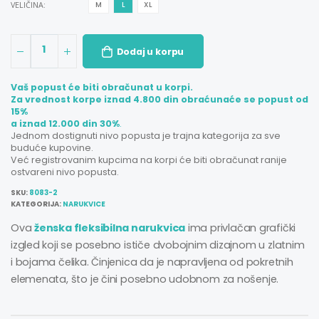
VELIČINA:
M
L
XL
1
Dodaj u korpu
Vaš popust će biti obračunat u korpi.
Za vrednost korpe iznad 4.800 din obraćunaće se popust od
15%
a iznad 12.000 din 30%
.
Jednom dostignuti nivo popusta je trajna kategorija za sve
buduće kupovine.
Već registrovanim kupcima na korpi će biti obračunat ranije
ostvareni nivo popusta.
SKU:
8083-2
KATEGORIJA:
NARUKVICE
Ova
ženska fleksibilna narukvica
ima privlačan grafički
izgled koji se posebno ističe dvobojnim dizajnom u zlatnim
i bojama čelika. Činjenica da je napravljena od pokretnih
elemenata, što je čini posebno udobnom za nošenje.