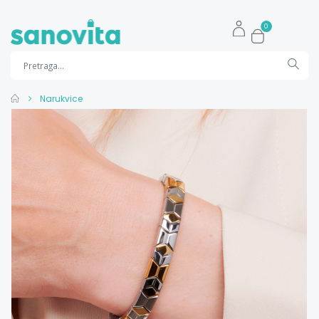
0
Narukvice