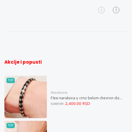
Akcije i popusti
TOP
Narukvice
Flexi narukvica u crno belom chevron dizajnu M
2,400.00 RSD
6,000.00
TOP