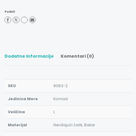
Podeli
Dodatne Informacije
Komentari (0)
SKU
8083-2
Jedinica Mere
Komad
Veličina
L
Materijal
Nerđajući čelik, Bakar