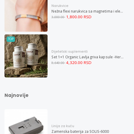
Narukvice
Nežna flexi narukvica sa magnetima i elementima u boji zlata i bakrom M
1,800.00 RSD
3,000.00
TOP
Dijetetski suplementi
Set 1+1 Organic Lavlja griva kapsule -Hericium ekstrakt 60
4,320.00 RSD
8,640.00
Najnovije
Linija za kuću
Zamenska baterija za SOLIS-6000