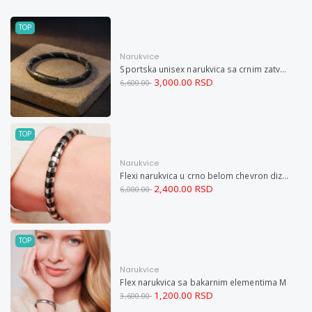
TOP
Narukvice
Sportska unisex narukvica sa crnim zatvaračem od nerđajućeg čelika i magnetom M
3,000.00 RSD
6,600.00
TOP
Narukvice
Flexi narukvica u crno belom chevron dizajnu M
2,400.00 RSD
6,000.00
TOP
Narukvice
Flex narukvica sa bakarnim elementima M
1,200.00 RSD
3,600.00