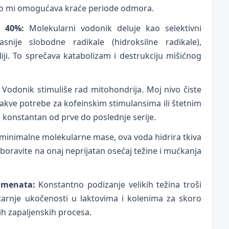
što mi omogućava kraće periode odmora.
k 40%:
Molekularni vodonik deluje kao selektivni
pasnije slobodne radikale (hidroksilne radikale),
liji. To sprečava katabolizam i destrukciju mišićnog
Vodonik stimuliše rad mitohondrija. Moj nivo čiste
akve potrebe za kofeinskim stimulansima ili štetnim
konstantan od prve do poslednje serije.
inimalne molekularne mase, ova voda hidrira tkiva
boravite na onaj neprijatan osećaj težine i mućkanja
amenata:
Konstantno podizanje velikih težina troši
tarnje ukočenosti u laktovima i kolenima za skoro
ih zapaljenskih procesa.