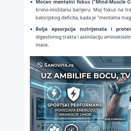
Moćan mentalni fokus ("Mind-Muscle C
krvno-moždanu barijeru. Moj fokus na treni
kalorijskog deficita, kada je "mentalna mag
Bolja apsorpcija nutrijenata i protei
digestivnog trakta i asimilaciju aminokiseli
mase.