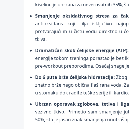
kiseline je ubrzana za neverovatnih 35%, 
Smanjenje oksidativnog stresa za ča
antioksidans koji cilja isključivo najo
pretvarajući ih u čistu vodu direktno u će
tkiva.
Dramatičan skok ćelijske energije (ATP):
energije tokom treninga porastao je bez ik
pre-workout preporodima. Osećaj snage je 
Do 6 puta brža ćelijska hidratacija:
Zbog m
znatno brže nego obična flaširana voda. Za
u stomaku dok radite teške serije ili kardio.
Ubrzan oporavak zglobova, tetiva i lig
vezivno tkivo. Primetio sam smanjenje ju
50%, što je jasan znak smanjenja unutrašnj