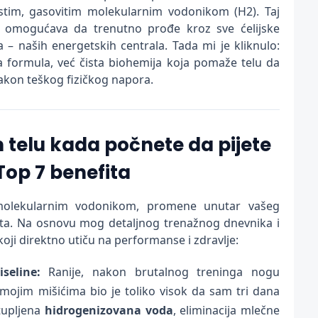
stim, gasovitim molekularnim vodonikom (H2). Taj
 omogućava da trenutno prođe kroz sve ćelijske
– naših energetskih centrala. Tada mi je kliknulo:
 formula, već čista biohemija koja pomaže telu da
akon teškog fizičkog napora.
 telu kada počnete da pijete
op 7 benefita
olekularnim vodonikom, promene unutar vašeg
ta. Na osnovu mog detaljnog trenažnog dnevnika i
koji direktno utiču na performanse i zdravlje:
seline:
Ranije, nakon brutalnog treninga nogu
 mojim mišićima bio je toliko visok da sam tri dana
tupljena
hidrogenizovana voda
, eliminacija mlečne