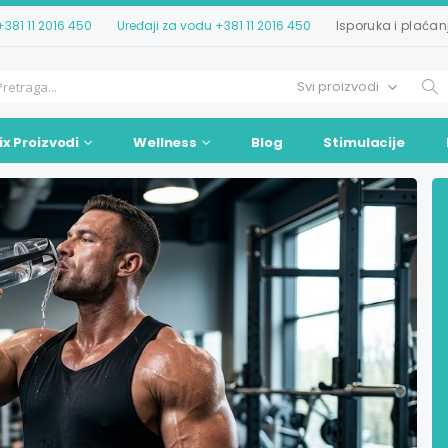
+381 11 2016 450
Uređaji za vodu
+381 11 2016 450
Isporuka i plaćan
ix Proizvodi
Wellness
Blog
Stimulacije