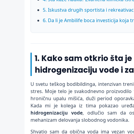
5. Iskustva drugih sportista i rekreativac
6. Da li je Ambilife boca investicija koja 
1. Kako sam otkrio šta j
hidrogenizaciju vode i z
U svetu teškog bodibildinga, intenzivan tren
stres. Moje telo je svakodnevno proizvodilo
hroničnu upalu mišića, duži period oporavk
Kada mi je kolega iz tima pokazao uređa
hidrogenizaciju vode
, odlučio sam da o
mehanizam delovanja slobodnog vodonika.
Shvatio sam da obična voda ima vezan vodo