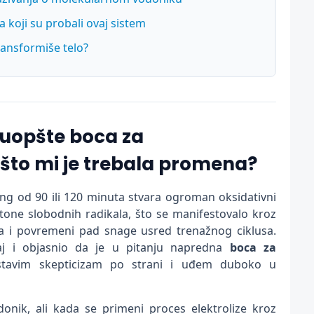
a koji su probali ovaj sistem
transformiše telo?
e uopšte boca za
ašto mi je trebala promena?
ing od 90 ili 120 minuta stvara ogroman oksidativni
 tone slobodnih radikala, što se manifestovalo kroz
a i povremeni pad snage usred trenažnog ciklusa.
j i objasnio da je u pitanju napredna
boca za
stavim skepticizam po strani i uđem duboko u
nik, ali kada se primeni proces elektrolize kroz