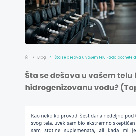
Blog
Šta se dešava u vašem telu kada počnete da
Šta se dešava u vašem telu 
hidrogenizovanu vodu? (Top
Kao neko ko provodi šest dana nedeljno pod t
svog tela, uvek sam bio ekstremno skeptičan
sam stotine suplemenata, ali kada mi 