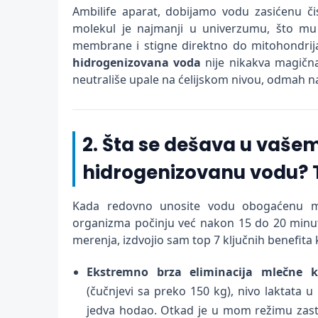
Ambilife aparat, dobijamo vodu zasićenu či
molekul je najmanji u univerzumu, što mu
membrane i stigne direktno do mitohondrija 
hidrogenizovana voda
nije nikakva magična
neutrališe upale na ćelijskom nivou, odmah n
2. Šta se dešava u vašem
hidrogenizovanu vodu? T
Kada redovno unosite vodu obogaćenu m
organizma počinju već nakon 15 do 20 minu
merenja, izdvojio sam top 7 ključnih benefita 
Ekstremno brza eliminacija mlečne ki
(čučnjevi sa preko 150 kg), nivo laktata u
jedva hodao. Otkad je u mom režimu zas