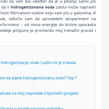
nati da sam bio ubeđen da je u pitanju samo još
 da li
hidrogenizovana voda
zaista može napraviti
ičnom filtriranom vodom koju sam pio u galonima, ili
 Ipak, odlučio sam da sprovedem eksperiment na
erformansi – od nivoa energije do brzine oporavka
edelje potpuno je promenilo moj trenažni proces i
hidrogenizaciju vode i zašto mi je trebala
ete da pijete hidrogenizovanu vodu? Top 7
 uticala na moj napredak (Uporedni pregled
traživanja o molekularnom vodoniku