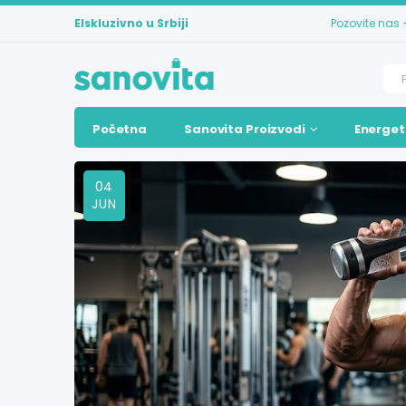
Elskluzivno u Srbiji
Pozovite nas
Početna
Sanovita Proizvodi
Energet
04
JUN