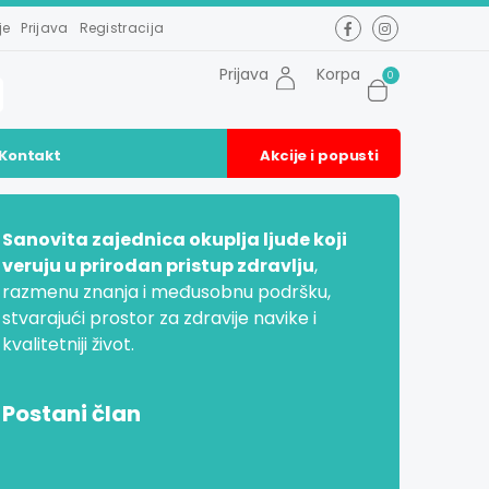
je
Prijava
Registracija
Prijava
Korpa
0
Kontakt
Akcije i popusti
Sanovita zajednica okuplja ljude koji
veruju u prirodan pristup zdravlju
,
razmenu znanja i međusobnu podršku,
stvarajući prostor za zdravije navike i
kvalitetniji život.
Postani član