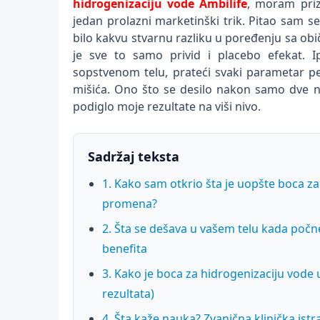
hidrogenizaciju vode
Ambilife
, moram priz
jedan prolazni marketinški trik. Pitao sam se
bilo kakvu stvarnu razliku u poređenju sa ob
je sve to samo privid i placebo efekat.
sopstvenom telu, prateći svaki parametar p
mišića. Ono što se desilo nakon samo dve n
podiglo moje rezultate na viši nivo.
Sadržaj teksta
1. Kako sam otkrio šta je uopšte boca za 
promena?
2. Šta se dešava u vašem telu kada počn
benefita
3. Kako je boca za hidrogenizaciju vode
rezultata)
4. Šta kaže nauka? Zvanična klinička is