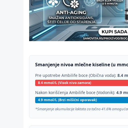
Smanjenje nivoa mlečne kiseline (u mmo
Pre upotrebe Ambilife boce (Obična voda):
8.4 
8.4 mmol/L (Visok nivo zamora)
Nakon korišćenja Ambilife boce (Vodonik):
4.9 m
4.9 mmol/L (Brzi mišićni oporavak)
*Smanjenje akumulacije laktata za tačno 41.6% omoguća