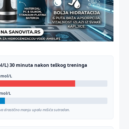
l/L) 30 minuta nakon teškog treninga
mmol/L
mol/L
va drastično manju upalu mišića sutradan.