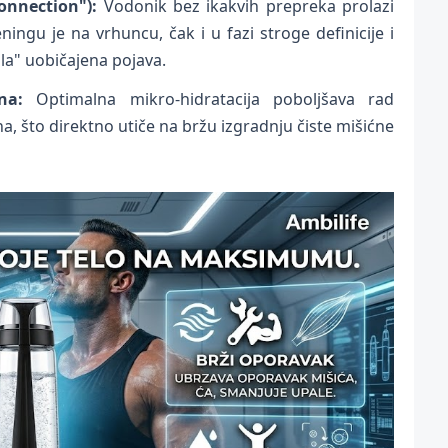
onnection"):
Vodonik bez ikakvih prepreka prolazi
ngu je na vrhuncu, čak i u fazi stroge definicije i
la" uobičajena pojava.
na:
Optimalna mikro-hidratacija poboljšava rad
na, što direktno utiče na bržu izgradnju čiste mišićne