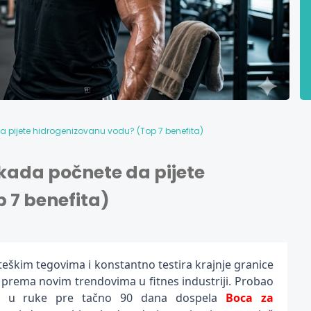
 pijete hidrogenizovanu vodu? (Top 7 benefita)
kada počnete da pijete
 7 benefita)
eškim tegovima i konstantno testira krajnje granice
 prema novim trendovima u fitnes industriji. Probao
je u ruke pre tačno 90 dana dospela
Boca za