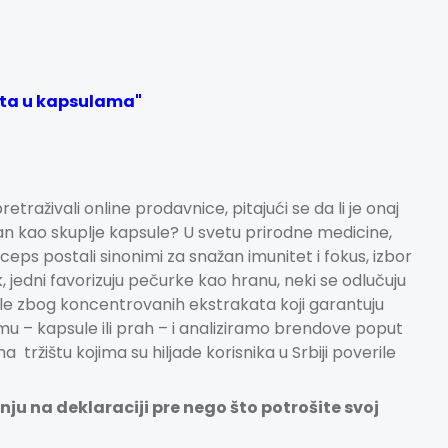
akta u kapsulama"
pretraživali online prodavnice, pitajući se da li je onaj
san kao skuplje kapsule? U svetu prirodne medicine,
iceps
postali sinonimi za snažan imunitet i fokus, izbor
 jedni favorizuju pečurke kao hranu, neki se odlučuju
sule zbog koncentrovanih ekstrakata koji garantuju
u – kapsule ili prah – i analiziramo brendove poput
 tržištu kojima su hiljade korisnika u Srbiji poverile
nju na deklaraciji pre nego što potrošite svoj