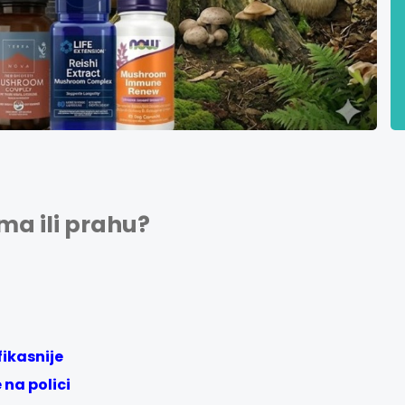
ma ili prahu?
fikasnije
 na polici