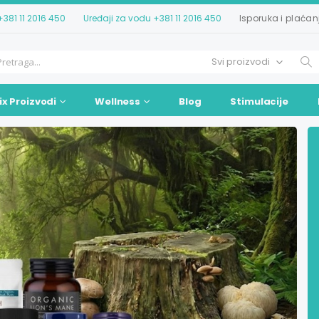
+381 11 2016 450
Uređaji za vodu
+381 11 2016 450
Isporuka i plaćan
ix Proizvodi
Wellness
Blog
Stimulacije