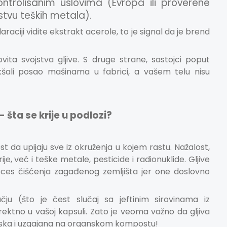
ntrolisanim uslovima (Evropa ili proverene
ustvu teških metala).
araciji vidite ekstrakt acerole, to je signal da je brend
ovita svojstva gljive. S druge strane, sastojci poput
šali posao mašinama u fabrici, a vašem telu nisu
- šta se krije u podlozi?
da upijaju sve iz okruženja u kojem rastu. Nažalost,
je, već i teške metale, pesticide i radionuklide. Gljive
roces čišćenja zagađenog zemljišta jer one doslovno
u (što je čest slučaj sa jeftinim sirovinama iz
direktno u vašoj kapsuli. Zato je veoma važno da gljiva
anska i uzgajana na organskom kompostu!