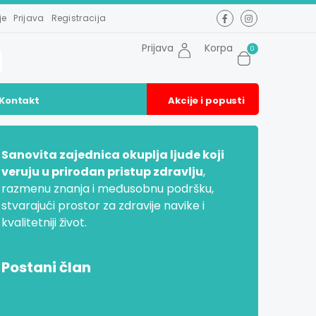
je
Prijava
Registracija
Prijava
Korpa
0
Kontakt
Akcije i popusti
Sanovita zajednica okuplja ljude koji
veruju u prirodan pristup zdravlju
,
razmenu znanja i međusobnu podršku,
stvarajući prostor za zdravije navike i
kvalitetniji život.
Postani član