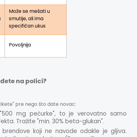
Može se mešati u
u
smutije, ali ima
specifičan ukus
Povoljnija
đete na polici?
tikete" pre nego što date novac:
"500 mg pečurke", to je verovatno samo
ekta. Tražite "min. 30% beta-glukan".
brendove koji ne navode odakle je gljiva.