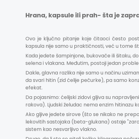
Hrana, kapsule ili prah- šta je zapr
Ovo je ključno pitanje koje čitaoci često pos
kapsula nije samo u praktičnosti, već u tome št
Kada jedete šampinjone, bukovače ili šitaku, do
selena i vlakana. Međutim, postoji jedan prob
Dakle, glavna razlika nije samo u načinu uzimanj
da svari hitin (zid ćelije pečurke), pa samo ko
efekat.
Da pojasnimo: ćelijski zidovi gljiva su napravljen
rakova). Ljudski želudac nema enzim hitinazu koj
Ako gljive jedete sirove (što se nikako ne prepo
lekovitih sastojaka (beta-glukana) ostaje "zaro
sistem kao nesvarljivo vlakno.
Drugo, da li ste se pitali koliko kilograma peču