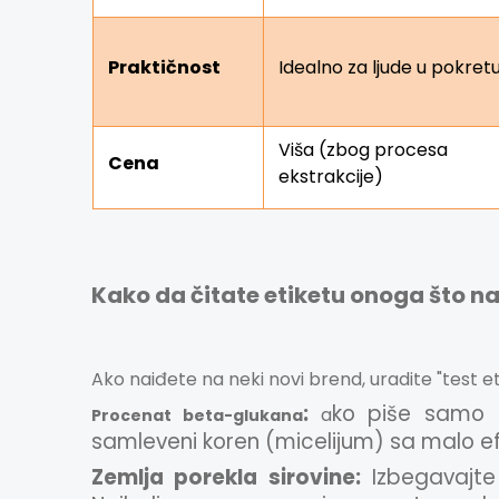
Praktičnost
Idealno za ljude u pokret
Viša (zbog procesa
Cena
ekstrakcije)
Kako da čitate etiketu onoga što na
Ako naiđete na neki novi brend, uradite "test e
:
ko piše samo 
a
P
rocenat beta-glukana
samleveni koren (micelijum) sa malo ef
Zemlja porekla sirovine:
Izbegavajte 