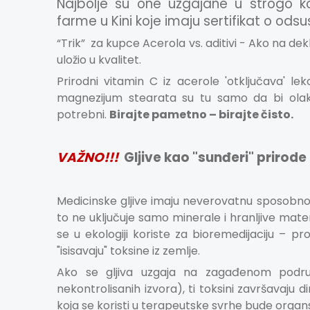
Najbolje su one uzgajane u strogo ko
farme u Kini koje imaju sertifikat o ods
“Trik” za kupce Acerola vs. aditivi - Ako na dekl
uložio u kvalitet.
Prirodni vitamin C iz acerole 'otključava' lek
magnezijum stearata su tu samo da bi olak
potrebni.
Birajte pametno – birajte čisto.
VAŽNO!!!
Gljive kao "sunđeri" prirode 
Medicinske gljive
imaju neverovatnu sposobnost 
to ne uključuje samo minerale i hranljive materi
se u ekologiji koriste za bioremedijaciju – p
"isisavaju" toksine iz zemlje.
Ako se gljiva uzgaja na zagađenom područj
nekontrolisanih izvora), ti toksini završavaju 
koja se koristi u terapeutske svrhe bude org