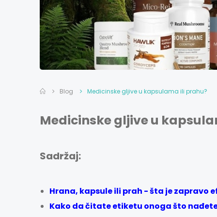
Blog
Medicinske gljive u kapsulama ili prahu?
Medicinske gljive u kapsula
Sadržaj:
Hrana, kapsule ili prah - šta je zapravo e
Kako da čitate etiketu onoga što nađete