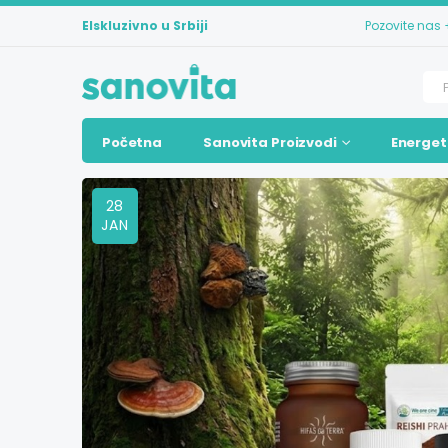
Elskluzivno u Srbiji
Pozovite nas
Početna
Sanovita Proizvodi
Energet
28
JAN