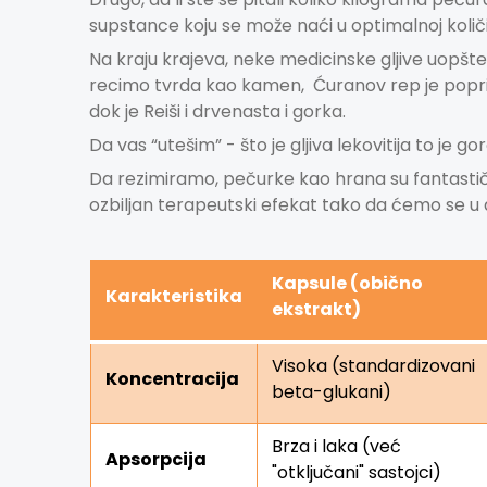
supstance koju se može naći u optimalnoj količ
Na kraju krajeva, neke medicinske gljive uopšte
recimo tvrda kao kamen, Ćuranov rep je poprilič
dok je
Reiši
i drvenasta i gorka.
Da vas “utešim” - što je gljiva lekovitija to je go
Da rezimiramo, pečurke kao hrana su fantastične
ozbiljan terapeutski efekat tako da ćemo se u d
Kapsule (obično
Karakteristika
e
kstrakt)
Visoka (standardizovani
Koncentracija
beta-glukani)
Brza i laka (već
Apsorpcija
"otključani" sastojci)