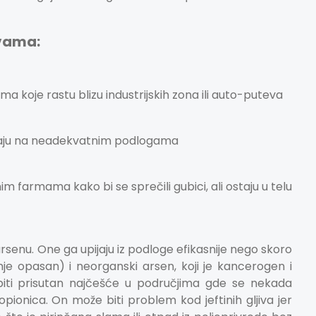
ivama:
ma koje rastu blizu industrijskih zona ili auto-puteva
ajaju na neadekvatnim podlogama
im farmama kako bi se sprečili gubici, ali ostaju u telu
arsenu. One ga upijaju iz podloge efikasnije nego skoro
anje opasan) i neorganski arsen, koji je kancerogen i
biti prisutan najčešće u područjima gde se nekada
 topionica. On može biti problem kod jeftinih gljiva jer