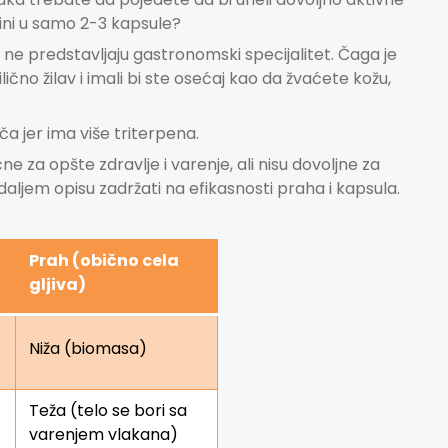
ini u samo 2-3 kapsule?
 ne predstavljaju gastronomski specijalitet. Čaga je
no žilav i imali bi ste osećaj kao da žvaćete kožu,
rča jer ima više triterpena.
 za opšte zdravlje i varenje, ali nisu dovoljne za
aljem opisu zadržati na efikasnosti praha i kapsula.
Prah (obično cela
gljiva)
Niža (biomasa)
Teža (telo se bori sa
varenjem vlakana)