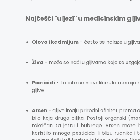
Najčešći "uljezi" u medicinskim glj
Olovo i kadmijum
- često se nalaze u gljiva
Živa
- može se naći u gljivama koje se uzg
Pesticidi
- koriste se na velikim, komercijaln
gljive
Arsen
- gljive imaju prirodni afinitet prema 
bilo koja druga biljka. Postoji organski (m
toksičan za jetru i bubrege. Arsen može 
koristilo mnogo pesticida ili blizu rudnika i