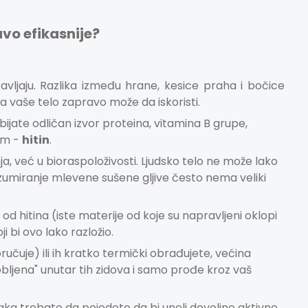
avo efikasnije?
tavljaju. Razlika između hrane, kesice praha i bočice
a vaše telo zapravo može da iskoristi.
bijate odličan izvor proteina, vitamina B grupe,
lem -
hitin
.
a, već u bioraspoloživosti. Ljudsko telo ne može lako
nzumiranje mlevene sušene gljive često nema veliki
i od hitina (iste materije od koje su napravljeni oklopi
i bi ovo lako razložio.
ručuje) ili ih kratko termički obrađujete, većina
bljena" unutar tih zidova i samo prođe kroz vaš
raka trebate da pojedete da bi uneli dovoljno aktivne