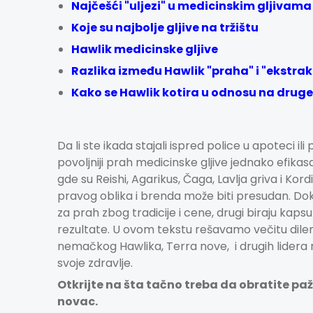
Najčešći "uljezi" u medicinskim gljivama
Koje su najbolje gljive na tržištu
Hawlik medicinske gljive
Razlika između Hawlik "praha" i "ekstr
Kako se Hawlik kotira u odnosu na druge
Da li ste ikada stajali ispred police u apoteci ili 
povoljniji prah medicinske gljive jednako efika
gde su
Reishi
,
Agarikus
, Čaga,
Lavlja griva
i
Kord
pravog oblika i brenda može biti presudan. Dok,
za prah zbog tradicije i cene, drugi biraju kap
rezultate. U ovom tekstu rešavamo večitu dilem
nemačkog Hawlika, Terra nove, i drugih lidera na
svoje zdravlje.
Otkrijte na šta tačno treba da obratite paž
novac.