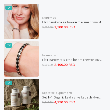
TOP
Narukvice
Flex narukvica sa bakarnim elementima M
1,200.00 RSD
3,600.00
TOP
Narukvice
Flexi narukvica u crno belom chevron dizajnu M
2,400.00 RSD
6,000.00
TOP
Dijetetski suplementi
Set 1+1 Organic Lavlja griva kapsule -Hericium ekstrakt 60
4,320.00 RSD
8,640.00