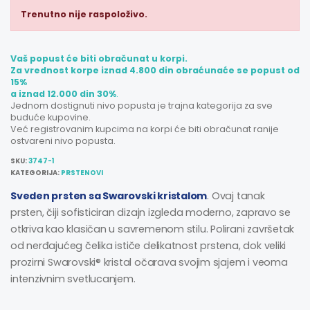
Trenutno nije raspoloživo.
Vaš popust će biti obračunat u korpi.
Za vrednost korpe iznad 4.800 din obraćunaće se popust od
15%
a iznad 12.000 din 30%
.
Jednom dostignuti nivo popusta je trajna kategorija za sve
buduće kupovine.
Već registrovanim kupcima na korpi će biti obračunat ranije
ostvareni nivo popusta.
SKU:
3747-1
KATEGORIJA:
PRSTENOVI
Sveden prsten sa Swarovski kristalom
. Ovaj tanak
prsten, čiji sofisticiran dizajn izgleda moderno, zapravo se
otkriva kao klasičan u savremenom stilu. Polirani završetak
od nerđajućeg čelika ističe delikatnost prstena, dok veliki
prozirni Swarovski® kristal očarava svojim sjajem i veoma
intenzivnim svetlucanjem.