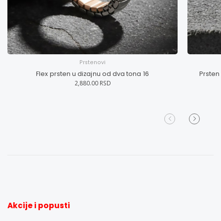
Prstenovi
Flex prsten u dizajnu od dva tona 16
Prsten
2,880.00 RSD
Akcije i popusti