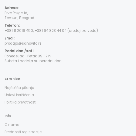
Adresa:
Prve Pruge 1d,
Zemun, Beograd
Telefon:
+381 11 2016 450, +381 64 823 44 04 (uređaji za vodu)
Email:
prodaja@sanovita.rs
Radni dani/sati:
Ponedeljak - Petak 09-17 h
Subota i nedelja su neradni dani
Stranice
Najčešća pitanja
Uslovi korišćenja
Politika privatnosti
Info
O nama
Prednosti registracije