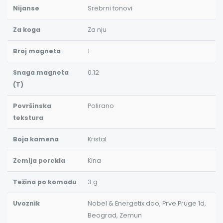
Nijanse
Srebrni tonovi
Za koga
Za nju
Broj magneta
1
Snaga magneta
0.12
(T)
Površinska
Polirano
tekstura
Boja kamena
Kristal
Zemlja porekla
Kina
Težina po komadu
3 g
Uvoznik
Nobel & Energetix doo, Prve Pruge 1d,
Beograd, Zemun