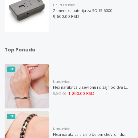
Linija za kuću
Zamenska baterija za SOLIS-6000
9,600.00 RSD
Top Ponuda
TOP
Narukvice
Flex narukvica u ševronu i dizajn od dva tona XXL
1,200.00 RSD
5,040.00
TOP
Narukvice
Flexi narukvica u crno belom chevron dizajnu M