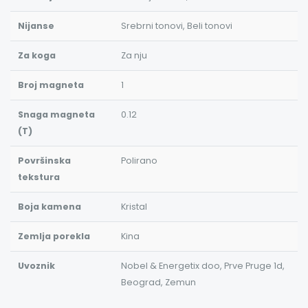
Nijanse
Srebrni tonovi, Beli tonovi
Za koga
Za nju
Broj magneta
1
Snaga magneta
0.12
(T)
Površinska
Polirano
tekstura
Boja kamena
Kristal
Zemlja porekla
Kina
Uvoznik
Nobel & Energetix doo, Prve Pruge 1d,
Beograd, Zemun