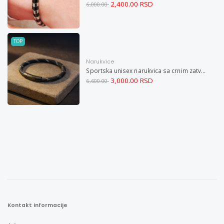
2,400.00 RSD
6,000.00
TOP
Narukvice
Sportska unisex narukvica sa crnim zatvaračem od nerđajućeg čelika i magnetom M
3,000.00 RSD
6,600.00
Kontakt Informacije