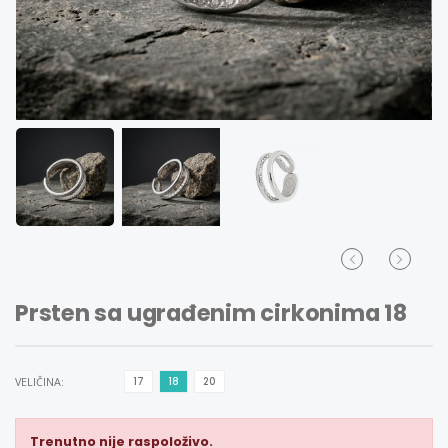
Prsten sa ugrađenim cirkonima 18
VELIČINA:
17
18
20
Trenutno nije raspoloživo.