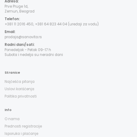
Adresa:
Prve Pruge 1d,
Zemun, Beograd
Telefon:
+381 11 2016 450, +381 64 823 44 04 (uređaji za vodu)
Email:
prodaja@sanovita.rs
Radni dani/sati:
Ponedeljak - Petak 09-17 h
Subota i nedelja su neradni dani
Stranice
Najčešća pitanja
Uslovi korišćenja
Politika privatnosti
Info
O nama
Prednosti registracije
Isporuka i plaćanje