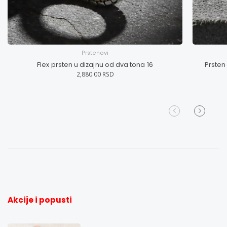
Prstenovi
Flex prsten u dizajnu od dva tona 16
Prsten
2,880.00 RSD
Akcije i popusti