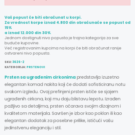
Vaš popust će biti obračunat u korpi.
Za vrednost korpe iznad 4.800 din obraćunaće se popust od
15%
a iznad 12.000 din 30%
.
Jednom dostignuti nivo popusta je trajna kategorija za sve
buduće kupovine.
Već registrovanim kupcima na korpi će biti obračunat ranije
ostvareni nivo popusta.
SKU:
3626-2
KATEGORIJA:
PRSTENOVI
Prsten sa ugrađenim cirkonima
predstavlja izuzetno
elegantan komad nakita koji će dodati sofisticiranu notu
svakom izgledu. Ovaj prefinjeni prsten ističe se sjajem
ugrađenih cirkona, koji mu daju blistavu lepotu. Izrađen
pažljivo sa detaljima, prsten očarava svojim dizajnom i
kvalitetom materijala. Savršen je izbor kao poklon ili kao
elegantan dodatak za posebne prilike, ističući vašu
jedinstvenu eleganciju i stil.