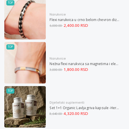
TOP
Narukvice
Flexi narukvica u crno belom chevron dizajnu M
2,400.00 RSD
6,000.00
TOP
Narukvice
Nežna flexi narukvica sa magnetima i elementima u boji zlata i bakrom M
1,800.00 RSD
3,000.00
TOP
Dijetetski suplementi
Set 1+1 Organic Lavlja griva kapsule -Hericium ekstrakt 60
4,320.00 RSD
8,640.00