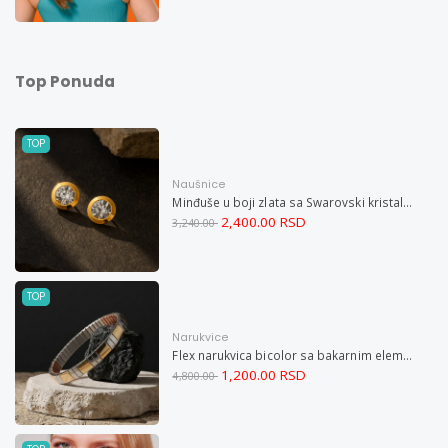
Top Ponuda
TOP
Naušnice
Minđuše u boji zlata sa Swarovski kristalom i magnetom
2,400.00 RSD
3,240.00
TOP
Narukvice
Flex narukvica bicolor sa bakarnim elementima XL
1,200.00 RSD
4,800.00