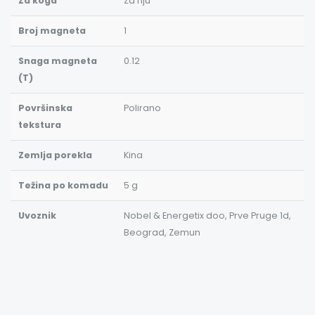
Za koga
Za nju
Broj magneta
1
Snaga magneta
0.12
(T)
Površinska
Polirano
tekstura
Zemlja porekla
Kina
Težina po komadu
5 g
Uvoznik
Nobel & Energetix doo, Prve Pruge 1d,
Beograd, Zemun