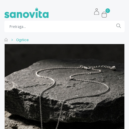
0
Ogrlice