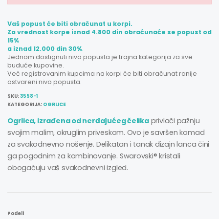
Vaš popust će biti obračunat u korpi.
Za vrednost korpe iznad 4.800 din obraćunaće se popust od
15%
a iznad 12.000 din 30%
.
Jednom dostignuti nivo popusta je trajna kategorija za sve
buduće kupovine.
Već registrovanim kupcima na korpi će biti obračunat ranije
ostvareni nivo popusta.
SKU:
3558-1
KATEGORIJA:
OGRLICE
Ogrlica, izrađena od nerđajućeg čelika
privlači pažnju
svojim malim, okruglim priveskom. Ovo je savršen komad
za svakodnevno nošenje. Delikatan i tanak dizajn lanca čini
ga pogodnim za kombinovanje. Swarovski® kristali
obogaćuju vaš svakodnevni izgled.
Podeli