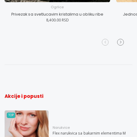
Ogrlice
Privezak sa svetlucavim kristalima u obliku ribe
Jednos
8,400.00 RSD
Akcije i popusti
TOP
Narukvice
Flex narukvica sa bakarnim elementima M