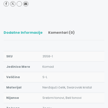
Dodatne Informacije
Komentari (0)
SKU
3558-1
Jedinica Mere
Komad
Veličina
S-L
Materijal
Nerđajući čelik, Swarovski kristal
Nijanse
Srebrni tonovi, Beli tonovi