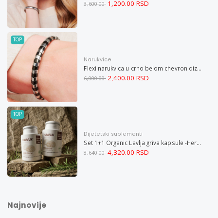
1,200.00 RSD
3,600.00
TOP
Narukvice
Flexi narukvica u crno belom chevron dizajnu M
2,400.00 RSD
6,000.00
TOP
Dijetetski suplementi
Set 1+1 Organic Lavlja griva kapsule -Hericium ekstrakt 60
4,320.00 RSD
8,640.00
Najnovije