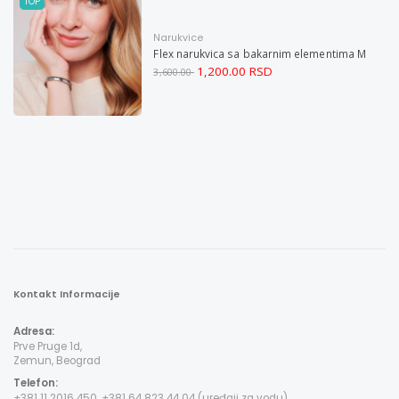
TOP
Narukvice
Flex narukvica sa bakarnim elementima M
1,200.00 RSD
3,600.00
Kontakt Informacije
Adresa:
Prve Pruge 1d,
Zemun, Beograd
Telefon:
+381 11 2016 450, +381 64 823 44 04 (uređaji za vodu)