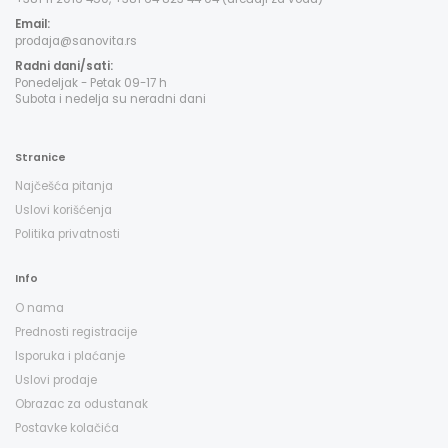
Email:
prodaja@sanovita.rs
Radni dani/sati:
Ponedeljak - Petak 09-17 h
Subota i nedelja su neradni dani
Stranice
Najčešća pitanja
Uslovi korišćenja
Politika privatnosti
Info
O nama
Prednosti registracije
Isporuka i plaćanje
Uslovi prodaje
Obrazac za odustanak
Postavke kolačića