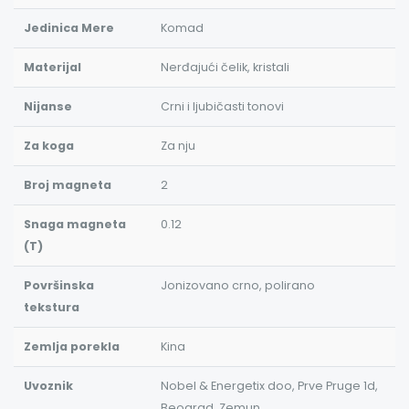
Jedinica Mere
Komad
Materijal
Nerđajući čelik, kristali
Nijanse
Crni i ljubičasti tonovi
Za koga
Za nju
Broj magneta
2
Snaga magneta
0.12
(T)
Površinska
Jonizovano crno, polirano
tekstura
Zemlja porekla
Kina
Uvoznik
Nobel & Energetix doo, Prve Pruge 1d,
Beograd, Zemun