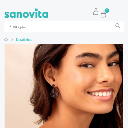
0
Naušnice