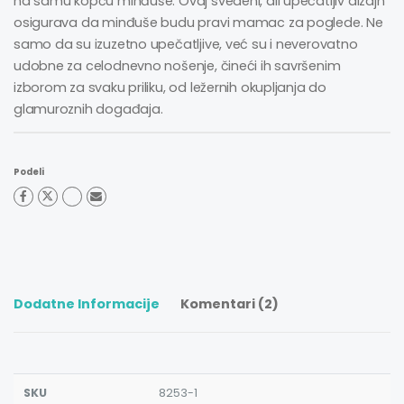
na samu kopču minđuše. Ovaj svedeni, ali upečatljiv dizajn
osigurava da minđuše budu pravi mamac za poglede. Ne
samo da su izuzetno upečatljive, već su i neverovatno
udobne za celodnevno nošenje, čineći ih savršenim
izborom za svaku priliku, od ležernih okupljanja do
glamuroznih događaja.
Podeli
Dodatne Informacije
Komentari (2)
SKU
8253-1