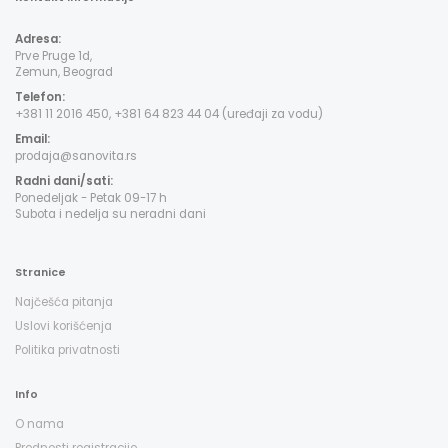
Adresa:
Prve Pruge 1d,
Zemun, Beograd
Telefon:
+381 11 2016 450, +381 64 823 44 04 (uređaji za vodu)
Email:
prodaja@sanovita.rs
Radni dani/sati:
Ponedeljak - Petak 09-17 h
Subota i nedelja su neradni dani
Stranice
Najčešća pitanja
Uslovi korišćenja
Politika privatnosti
Info
O nama
Prednosti registracije