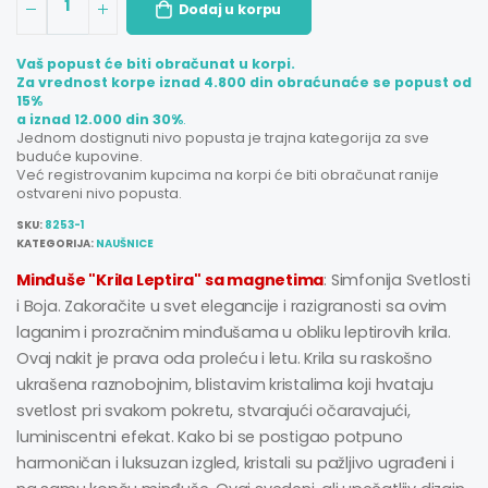
1
Dodaj u korpu
Vaš popust će biti obračunat u korpi.
Za vrednost korpe iznad 4.800 din obraćunaće se popust od
15%
a iznad 12.000 din 30%
.
Jednom dostignuti nivo popusta je trajna kategorija za sve
buduće kupovine.
Već registrovanim kupcima na korpi će biti obračunat ranije
ostvareni nivo popusta.
SKU:
8253-1
KATEGORIJA:
NAUŠNICE
Minđuše "Krila Leptira" sa magnetima
: Simfonija Svetlosti
i Boja.
Zakoračite u svet elegancije i razigranosti sa ovim
laganim i prozračnim minđušama u obliku leptirovih krila.
Ovaj nakit je prava oda proleću i letu. Krila su raskošno
ukrašena raznobojnim, blistavim kristalima koji hvataju
svetlost pri svakom pokretu, stvarajući očaravajući,
luminiscentni efekat. Kako bi se postigao potpuno
harmoničan i luksuzan izgled, kristali su pažljivo ugrađeni i