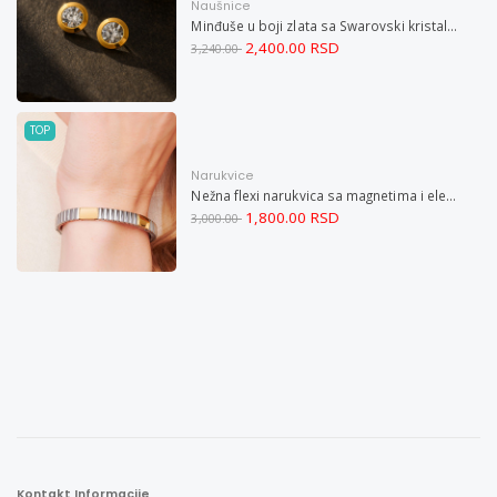
Naušnice
Minđuše u boji zlata sa Swarovski kristalom i magnetom
2,400.00 RSD
3,240.00
TOP
Narukvice
Nežna flexi narukvica sa magnetima i elementima u boji zlata i bakrom M
1,800.00 RSD
3,000.00
Kontakt Informacije