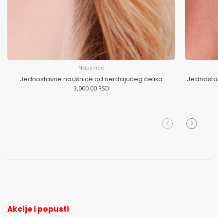
Naušnice
Jednostavne naušnice od nerđajućeg čelika
Jednostav
3,000.00 RSD
Akcije i popusti