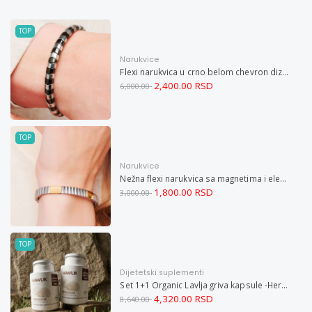
TOP
Narukvice
Flexi narukvica u crno belom chevron dizajnu M
2,400.00 RSD
6,000.00
TOP
Narukvice
Nežna flexi narukvica sa magnetima i elementima u boji zlata i bakrom M
1,800.00 RSD
3,000.00
TOP
Dijetetski suplementi
Set 1+1 Organic Lavlja griva kapsule -Hericium ekstrakt 60
4,320.00 RSD
8,640.00