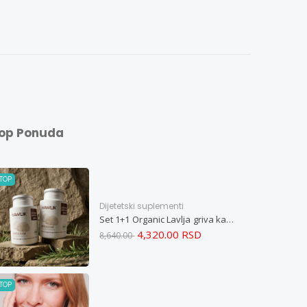
op Ponuda
TOP
Dijetetski suplementi
Set 1+1 Organic Lavlja griva kapsule -Hericium ekstrakt 60
4,320.00 RSD
8,640.00
TOP