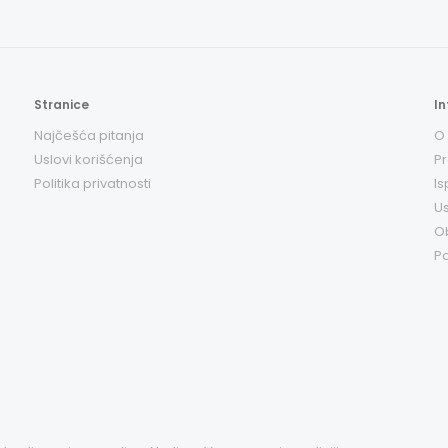
Stranice
In
Najčešća pitanja
O
Uslovi korišćenja
Pr
Politika privatnosti
Is
Us
O
Po
Prijavite se na newsletter i budi