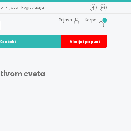
je
Prijava
Registracija
Prijava
Korpa
0
Kontakt
Akcije i popusti
tivom cveta