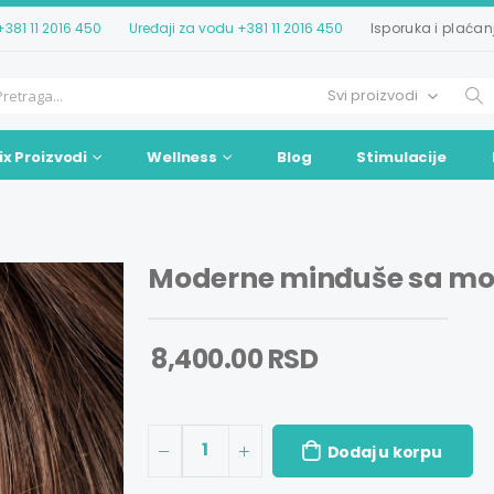
+381 11 2016 450
Uređaji za vodu
+381 11 2016 450
Isporuka i plaćan
ix Proizvodi
Wellness
Blog
Stimulacije
Moderne minđuše sa mo
8,400.00 RSD
1
Dodaj u korpu