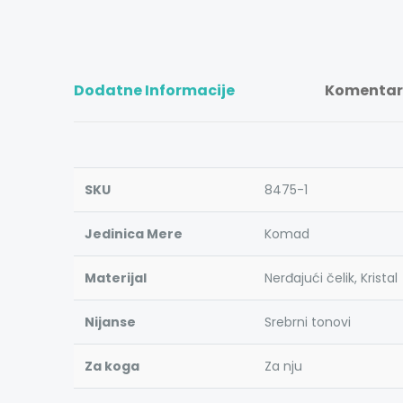
Dodatne Informacije
Komentari
SKU
8475-1
Jedinica Mere
Komad
Materijal
Nerđajući čelik, Kristal
Nijanse
Srebrni tonovi
Za koga
Za nju