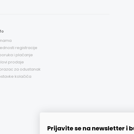
fo
 nama
ednosti registracije
poruka i plaćanje
lovi prodaje
brazac za odustanak
stavke kolačića
te