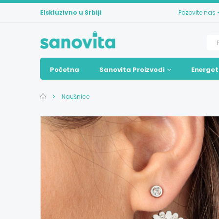
Elskluzivno u Srbiji
Pozovite nas
Početna
Sanovita Proizvodi
Energet
Naušnice