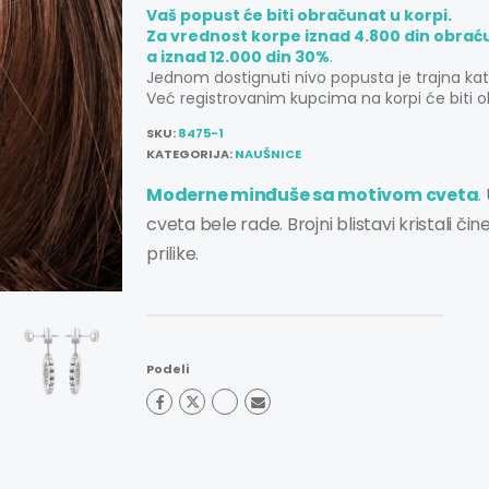
Vaš popust će biti obračunat u korpi.
Za vrednost korpe iznad 4.800 din obrać
a iznad 12.000 din 30%
.
Jednom dostignuti nivo popusta je trajna ka
Već registrovanim kupcima na korpi će biti o
SKU:
8475-1
KATEGORIJA:
NAUŠNICE
Moderne minđuše sa motivom cveta
.
cveta bele rade. Brojni blistavi kristali 
prilike.
Podeli