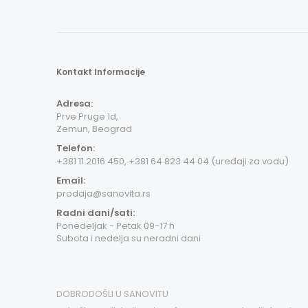
Kontakt Informacije
Adresa:
Prve Pruge 1d,
Zemun, Beograd
Telefon:
+381 11 2016 450, +381 64 823 44 04 (uređaji za vodu)
Email:
prodaja@sanovita.rs
Radni dani/sati:
Ponedeljak - Petak 09-17 h
Subota i nedelja su neradni dani
DOBRODOŠLI U SANOVITU