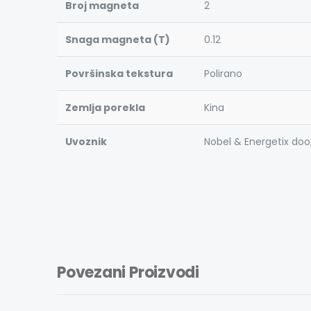
Broj magneta
2
Snaga magneta (T)
0.12
Površinska tekstura
Polirano
Zemlja porekla
Kina
Uvoznik
Nobel & Energetix doo
Povezani Proizvodi