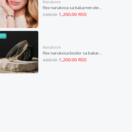
Narukvice
Flex narukvica sa bakarnim elementima M
1,200.00 RSD
3,600.00
TOP
Narukvice
Flex narukvica bicolor sa bakarnim elementima XL
1,200.00 RSD
4,800.00