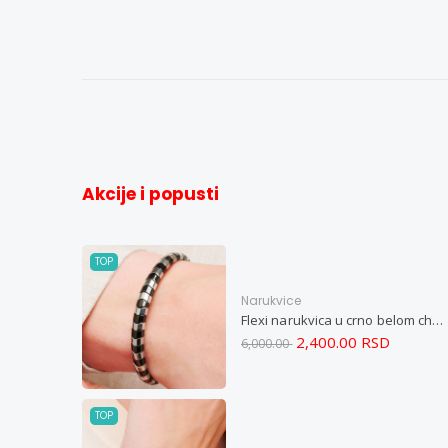
Akcije i popusti
TOP
Narukvice
Flexi narukvica u crno belom chevron dizajnu M
2,400.00 RSD
6,000.00
TOP