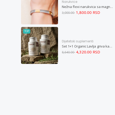
Narukvice
Nežna flexi narukvica sa magnetima i elementima u boji zlata i bakrom M
1,800.00 RSD
3,000.00
TOP
Dijetetski suplementi
Set 1+1 Organic Lavlja griva kapsule -Hericium ekstrakt 60
4,320.00 RSD
8,640.00