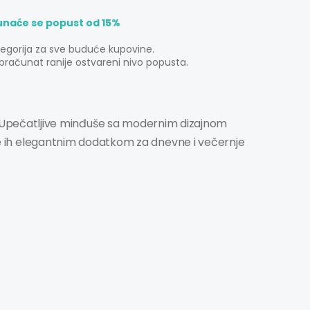
unaće se popust od 15%
tegorija za sve buduće kupovine.
bračunat ranije ostvareni nivo popusta.
Upečatljive minđuše sa modernim dizajnom
čine ih elegantnim dodatkom za dnevne i večernje