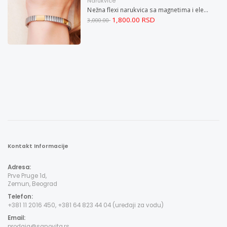
Narukvice
Nežna flexi narukvica sa magnetima i elementima u boji zlata i bakrom M
1,800.00 RSD
3,000.00
Kontakt Informacije
Adresa:
Prve Pruge 1d,
Zemun, Beograd
Telefon:
+381 11 2016 450, +381 64 823 44 04 (uređaji za vodu)
Email:
prodaja@sanovita.rs