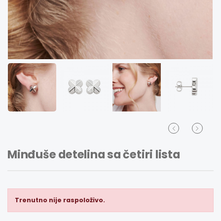
Minđuše detelina sa četiri lista
Trenutno nije raspoloživo.