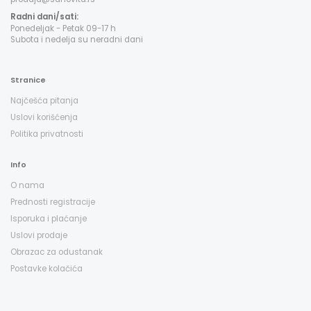
Radni dani/sati:
Ponedeljak - Petak 09-17 h
Subota i nedelja su neradni dani
Stranice
Najčešća pitanja
Uslovi korišćenja
Politika privatnosti
Info
O nama
Prednosti registracije
Isporuka i plaćanje
Uslovi prodaje
Obrazac za odustanak
Postavke kolačića