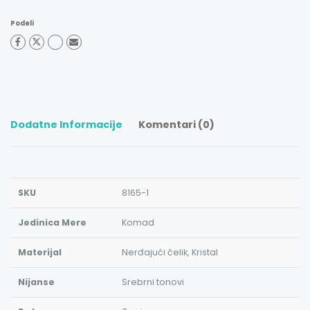
Podeli
Dodatne Informacije
Komentari (0)
SKU
8165-1
Jedinica Mere
Komad
Materijal
Nerđajući čelik, Kristal
Nijanse
Srebrni tonovi