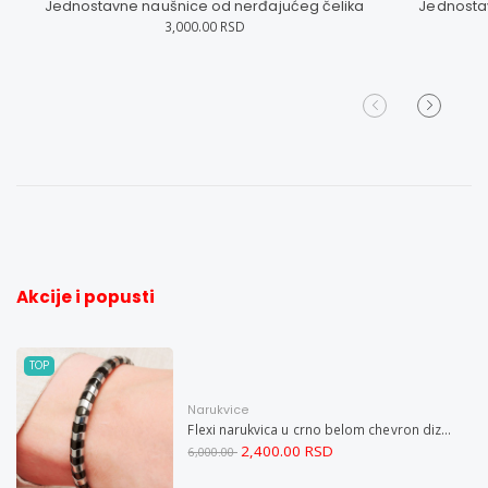
Jednostavne naušnice od nerđajućeg čelika
Jednostav
3,000.00 RSD
Akcije i popusti
TOP
Narukvice
Flexi narukvica u crno belom chevron dizajnu M
2,400.00 RSD
6,000.00