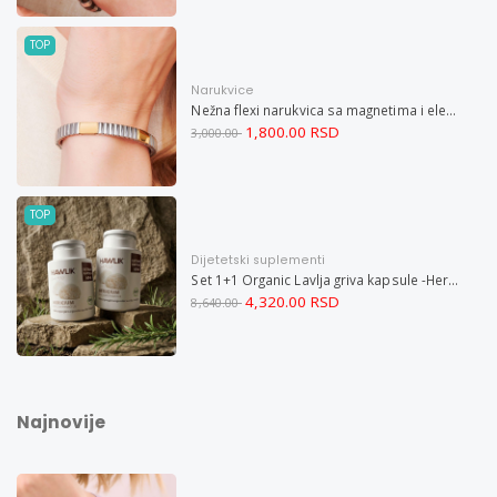
TOP
Narukvice
Nežna flexi narukvica sa magnetima i elementima u boji zlata i bakrom M
1,800.00 RSD
3,000.00
TOP
Dijetetski suplementi
Set 1+1 Organic Lavlja griva kapsule -Hericium ekstrakt 60
4,320.00 RSD
8,640.00
Najnovije