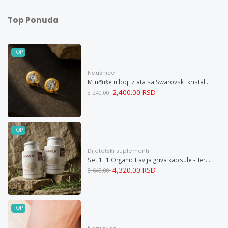
Top Ponuda
TOP
Naušnice
Minđuše u boji zlata sa Swarovski kristalom i magnetom
2,400.00 RSD
3,240.00
TOP
Dijetetski suplementi
Set 1+1 Organic Lavlja griva kapsule -Hericium ekstrakt 60
4,320.00 RSD
8,640.00
TOP