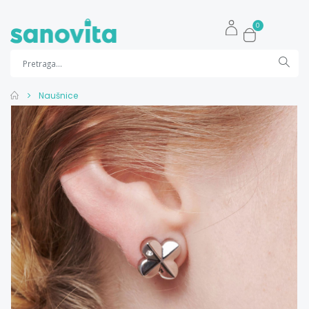
0
Naušnice