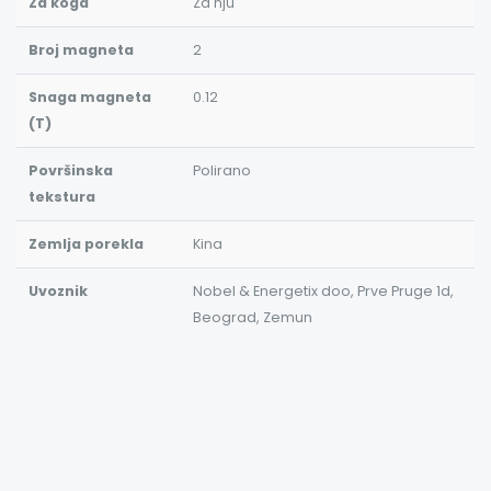
Za koga
Za nju
Broj magneta
2
Snaga magneta
0.12
(T)
Površinska
Polirano
tekstura
Zemlja porekla
Kina
Uvoznik
Nobel & Energetix doo, Prve Pruge 1d,
Beograd, Zemun