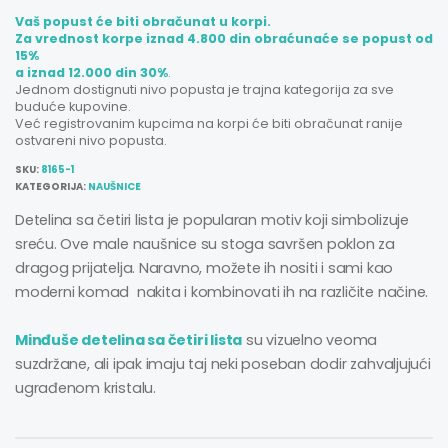
Vaš popust će biti obračunat u korpi.
Za vrednost korpe iznad 4.800 din obraćunaće se popust od
15%
a iznad 12.000 din 30%
.
Jednom dostignuti nivo popusta je trajna kategorija za sve
buduće kupovine.
Već registrovanim kupcima na korpi će biti obračunat ranije
ostvareni nivo popusta.
SKU:
8165-1
KATEGORIJA:
NAUŠNICE
Detelina sa četiri lista je popularan motiv koji simbolizuje
sreću. Ove male naušnice su stoga savršen poklon za
dragog prijatelja. Naravno, možete ih nositi i sami kao
moderni komad nakita i kombinovati ih na različite načine.
Minđuše detelina sa četiri lista
su vizuelno veoma
suzdržane, ali ipak imaju taj neki poseban dodir zahvaljujući
ugrađenom kristalu.