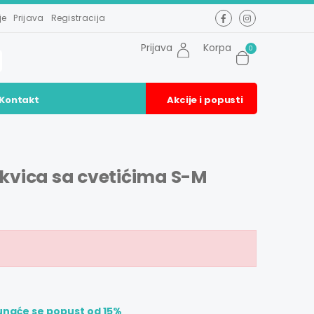
je
Prijava
Registracija
Prijava
Korpa
0
Kontakt
Akcije i popusti
kvica sa cvetićima S-M
unaće se popust od 15%