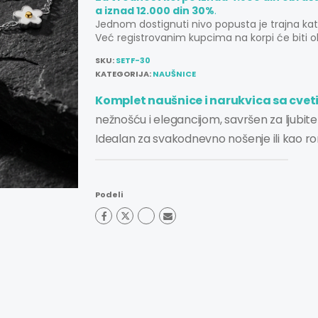
a iznad 12.000 din 30%
.
Jednom dostignuti nivo popusta je trajna ka
Već registrovanim kupcima na korpi će biti o
SKU:
SETF-30
KATEGORIJA:
NAUŠNICE
Komplet naušnice i narukvica sa cve
nežnošću i elegancijom, savršen za ljubitel
Idealan za svakodnevno nošenje ili kao r
Podeli