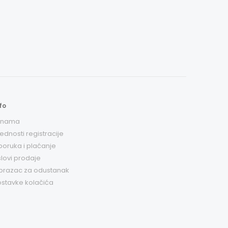
fo
 nama
ednosti registracije
poruka i plaćanje
lovi prodaje
brazac za odustanak
stavke kolačića