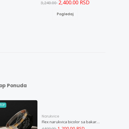
2,400.00 RSD
3,240.00
Pogledaj
op Ponuda
TOP
Narukvice
Flex narukvica bicolor sa bakarnim elementima XL
1,200.00 RSD
4,800.00