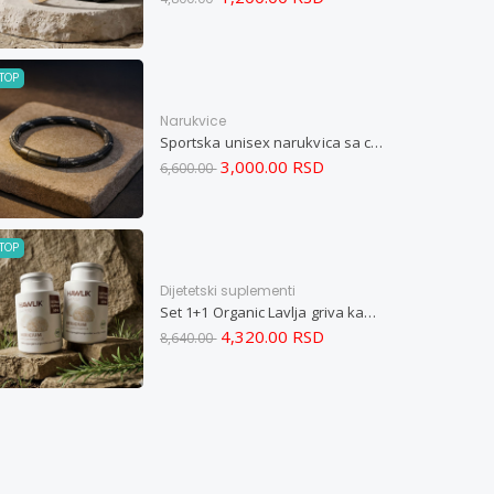
TOP
Narukvice
Sportska unisex narukvica sa crnim zatvaračem od nerđajućeg čelika i magnetom M
3,000.00 RSD
6,600.00
TOP
Dijetetski suplementi
Set 1+1 Organic Lavlja griva kapsule -Hericium ekstrakt 60
4,320.00 RSD
8,640.00