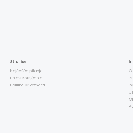
Stranice
In
Najčešća pitanja
O
Uslovi korišćenja
Pr
Politika privatnosti
Is
Us
O
Po