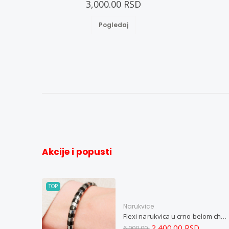
3,000.00 RSD
Pogledaj
Akcije i popusti
TOP
Narukvice
Flexi narukvica u crno belom chevron dizajnu M
2,400.00 RSD
6,000.00