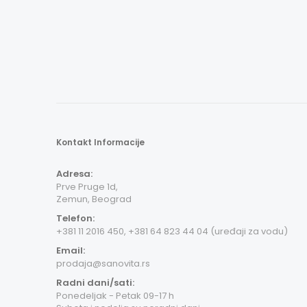
Kontakt Informacije
Adresa:
Prve Pruge 1d,
Zemun, Beograd
Telefon:
+381 11 2016 450, +381 64 823 44 04 (uređaji za vodu)
Email:
prodaja@sanovita.rs
Radni dani/sati:
Ponedeljak - Petak 09-17 h