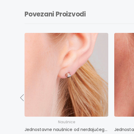
Povezani Proizvodi
Naušnice
Jednostavne naušnice od nerđajućeg čelika