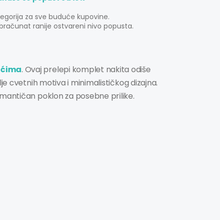
tegorija za sve buduće kupovine.
bračunat ranije ostvareni nivo popusta.
tićima
. Ovaj prelepi komplet nakita odiše
je cvetnih motiva i minimalističkog dizajna.
omantičan poklon za posebne prilike.