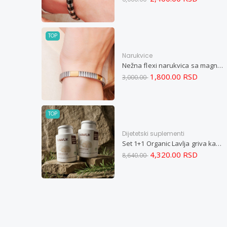
TOP
Narukvice
Nežna flexi narukvica sa magnetima i elementima u boji zlata i bakrom M
1,800.00 RSD
3,000.00
TOP
Dijetetski suplementi
Set 1+1 Organic Lavlja griva kapsule -Hericium ekstrakt 60
4,320.00 RSD
8,640.00