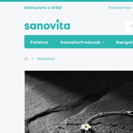
Elskluzivno u Srbiji
Pozovite nas
Početna
Sanovita Proizvodi
Energet
Naušnice