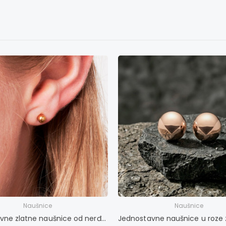
Naušnice
Naušnice
Jednostavne zlatne naušnice od nerđajućeg čelika