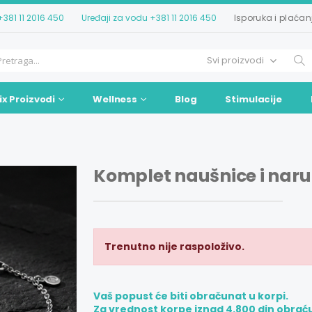
+381 11 2016 450
Uređaji za vodu
+381 11 2016 450
Isporuka i plaćan
ix Proizvodi
Wellness
Blog
Stimulacije
Komplet naušnice i naru
Trenutno nije raspoloživo.
Vaš popust će biti obračunat u korpi.
Za vrednost korpe iznad 4.800 din obrać