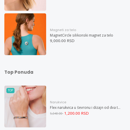
Magneti za telo
MagnetCircle silikonski magnet za telo
9,000.00 RSD
Top Ponuda
TOP
Narukvice
Flex narukvica u ševronu i dizajn od dva tona XXL
1,200.00 RSD
5,040.00