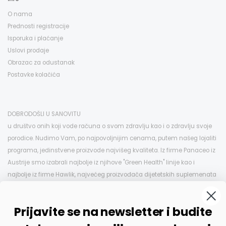
O nama
Prednosti registracije
Isporuka i plaćanje
Uslovi prodaje
Obrazac za odustanak
Postavke kolačića
DOBRODOŠLI U SANOVITU
u društvo onih koji vode računa o svom zdravlju kao i o zdravlju svoje
porodice. Nudimo Vam, po najpovoljnijim cenama, putem našeg lojaliti
programa, jedinstvene proizvode najvišeg kvaliteta. Iz firme Panaceo iz
Austrije smo izabrali najbolje iz njihove "Green Health" linije kao i
najbolje iz firme Hawlik, najvećeg proizvođača dijetetskih suplemenata
na bazi pečuraka u Evropi, koje možete kod nas kupiti po istim i znatno
nižim cenama nego u EU. Ovo je samo deo izabranog asortimana koji
Prijavite se na newsletter i budite
se dopunjuje pažljivim odabirom jedinstvenih proizvoda.
Vaš Sanovita tim.