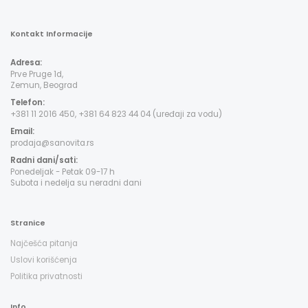
Kontakt Informacije
Adresa:
Prve Pruge 1d,
Zemun, Beograd
Telefon:
+381 11 2016 450, +381 64 823 44 04 (uređaji za vodu)
Email:
prodaja@sanovita.rs
Radni dani/sati:
Ponedeljak - Petak 09-17 h
Subota i nedelja su neradni dani
Stranice
Najčešća pitanja
Uslovi korišćenja
Politika privatnosti
Info