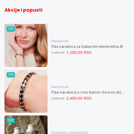
Akcije i popusti
TOP
Narukvice
Flex narukvica sa bakarnim elementima M
1,200.00 RSD
3,600.00
TOP
Narukvice
Flexi narukvica u crno belom chevron dizajnu M
2,400.00 RSD
6,000.00
TOP
Dijetetski suplementi