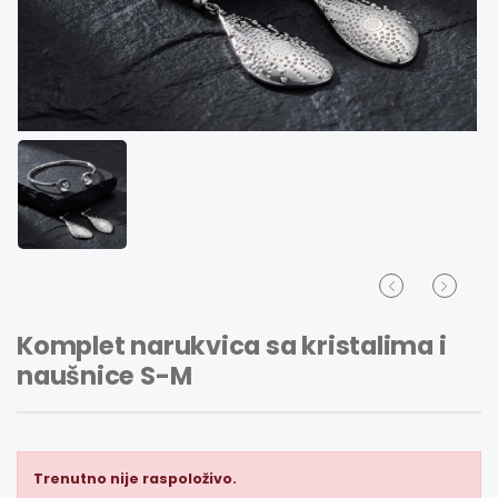
Komplet narukvica sa kristalima i
naušnice S-M
Trenutno nije raspoloživo.