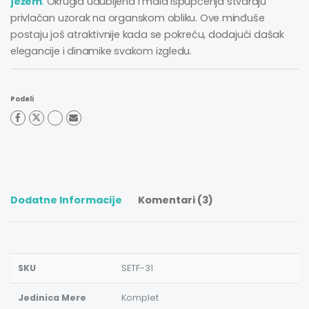
ježem
.
Okrugla udubljena i mala ispupčenja stvaraju
privlačan uzorak na organskom obliku. Ove minđuše
postaju još atraktivnije kada se pokreću, dodajući dašak
elegancije i dinamike svakom izgledu.
Podeli
Dodatne Informacije
Komentari (3)
SKU
SETF-31
Jedinica Mere
Komplet