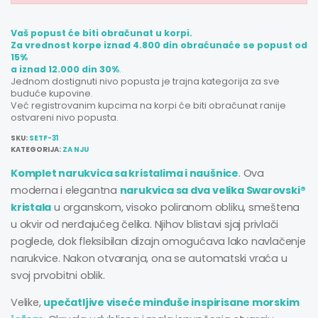
Vaš popust će biti obračunat u korpi.
Za vrednost korpe iznad 4.800 din obraćunaće se popust od
15%
a iznad 12.000 din 30%
.
Jednom dostignuti nivo popusta je trajna kategorija za sve
buduće kupovine.
Već registrovanim kupcima na korpi će biti obračunat ranije
ostvareni nivo popusta.
SKU:
SETF-31
KATEGORIJA:
ZA NJU
Komplet narukvica sa kristalima i naušnice
. Ova
moderna i elegantna
narukvica sa dva velika Swarovski®
kristala
u organskom, visoko poliranom obliku, smeštena
u okvir od nerđajućeg čelika. Njihov blistavi sjaj privlači
poglede, dok fleksibilan dizajn omogućava lako navlačenje
narukvice. Nakon otvaranja, ona se automatski vraća u
svoj prvobitni oblik.
Velike,
upečatljive viseće minđuše inspirisane morskim