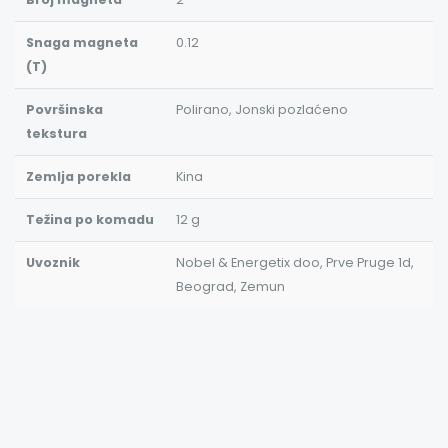
Snaga magneta
0.12
(T)
Površinska
Polirano, Jonski pozlaćeno
tekstura
Zemlja porekla
Kina
Težina po komadu
12 g
Uvoznik
Nobel & Energetix doo, Prve Pruge 1d,
Beograd, Zemun