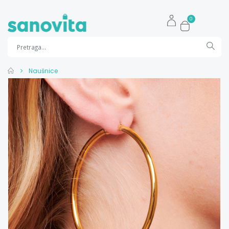
0
Naušnice