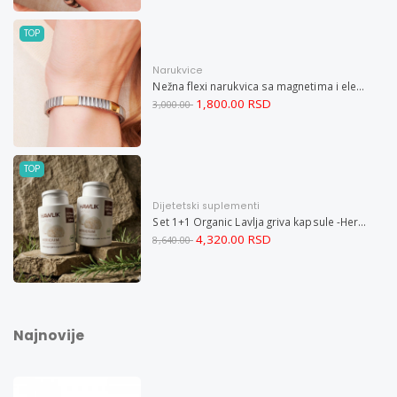
TOP
Narukvice
Nežna flexi narukvica sa magnetima i elementima u boji zlata i bakrom M
1,800.00 RSD
3,000.00
TOP
Dijetetski suplementi
Set 1+1 Organic Lavlja griva kapsule -Hericium ekstrakt 60
4,320.00 RSD
8,640.00
Najnovije