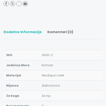
Dodatne Informacije
Komentari (0)
SKU
3500-2
Jedinica Mere
Komad
Materijal
Nerđajući čelik
Nijanse
Zlatni tonovi
Za koga
Za nju
Broj magneta
2