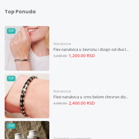
Top Ponuda
TOP
Narukvice
Flex narukvica u ševronu i dizajn od dva tona XXL
1,200.00 RSD
5,040.00
TOP
Narukvice
Flexi narukvica u crno belom chevron dizajnu M
2,400.00 RSD
6,000.00
TOP
Dijetetski suplementi