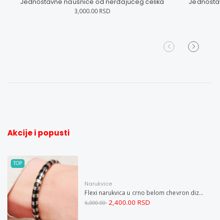
Jednostavne naušnice od nerđajućeg čelika
Jednostav
3,000.00 RSD
Akcije i popusti
TOP
Narukvice
Flexi narukvica u crno belom chevron dizajnu M
2,400.00 RSD
6,000.00