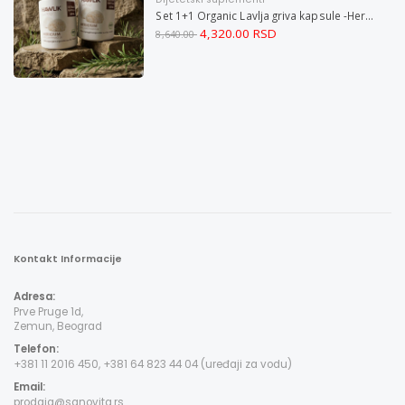
Set 1+1 Organic Lavlja griva kapsule -Hericium ekstrakt 60
4,320.00 RSD
8,640.00
Kontakt Informacije
Adresa:
Prve Pruge 1d,
Zemun, Beograd
Telefon:
+381 11 2016 450, +381 64 823 44 04 (uređaji za vodu)
Email:
prodaja@sanovita.rs