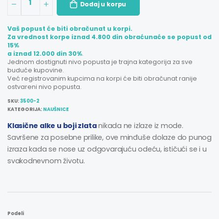
1
Dodaj u korpu
Vaš popust će biti obračunat u korpi.
Za vrednost korpe iznad 4.800 din obraćunaće se popust od
15%
a iznad 12.000 din 30%
.
Jednom dostignuti nivo popusta je trajna kategorija za sve
buduće kupovine.
Već registrovanim kupcima na korpi će biti obračunat ranije
ostvareni nivo popusta.
SKU:
3500-2
KATEGORIJA:
NAUŠNICE
Klasične alke u boji zlata
nikada ne izlaze iz mode.
Savršene za posebne prilike, ove minđuše dolaze do punog
izraza kada se nose uz odgovarajuću odeću, ističući se i u
svakodnevnom životu.
Podeli