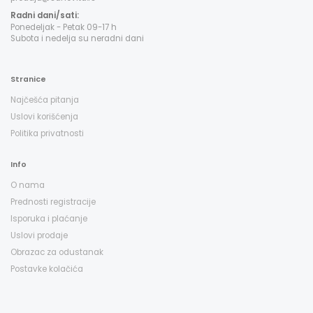
Radni dani/sati:
Ponedeljak - Petak 09-17 h
Subota i nedelja su neradni dani
Stranice
Najčešća pitanja
Uslovi korišćenja
Politika privatnosti
Info
O nama
Prednosti registracije
Isporuka i plaćanje
Uslovi prodaje
Obrazac za odustanak
Postavke kolačića