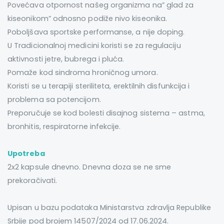
Povećava otpornost našeg organizma na” glad za
kiseonikom” odnosno podiže nivo kiseonika.
Poboljšava sportske performanse, a nije doping.
U Tradicionalnoj medicini koristi se za regulaciju
aktivnosti jetre, bubrega i pluća.
Pomaže kod sindroma hroničnog umora.
Koristi se u terapiji steriliteta, erektilnih disfunkcija i
problema sa potencijom.
Preporučuje se kod bolesti disajnog sistema – astma,
bronhitis, respiratorne infekcije.
Upotreba
2x2 kapsule dnevno. Dnevna doza se ne sme
prekoračivati.
Upisan u bazu podataka Ministarstva zdravlja Republike
Srbije pod brojem 14507/2024 od 17.06.2024.