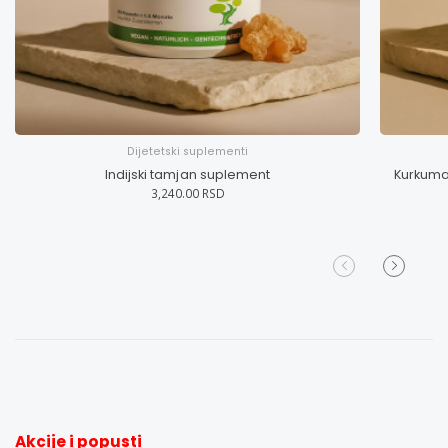
Dijetetski suplementi
Indijski tamjan suplement
Kurkuma
3,240.00 RSD
Akcije i popusti