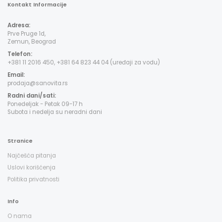
Kontakt Informacije
Adresa:
Prve Pruge 1d,
Zemun, Beograd
Telefon:
+381 11 2016 450, +381 64 823 44 04 (uređaji za vodu)
Email:
prodaja@sanovita.rs
Radni dani/sati:
Ponedeljak - Petak 09-17 h
Subota i nedelja su neradni dani
Stranice
Najčešća pitanja
Uslovi korišćenja
Politika privatnosti
Info
O nama