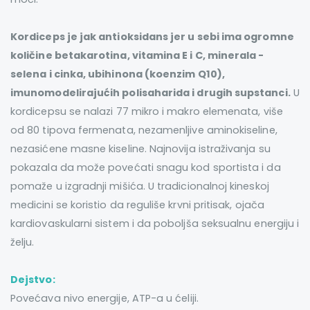
Kordiceps je jak antioksidans jer u sebi ima ogromne
količine betakarotina, vitamina E i C, minerala -
selena i cinka, ubihinona (koenzim Q10),
imunomodelirajućih polisaharida i drugih supstanci.
U
kordicepsu se nalazi 77 mikro i makro elemenata, više
od 80 tipova fermenata, nezamenljive aminokiseline,
nezasićene masne kiseline. Najnovija istraživanja su
pokazala da može povećati snagu kod sportista i da
pomaže u izgradnji mišića. U tradicionalnoj kineskoj
medicini se koristio da reguliše krvni pritisak, ojača
kardiovaskularni sistem i da poboljša seksualnu energiju i
želju.
Dejstvo:
Povećava nivo energije, ATP-a u ćeliji.