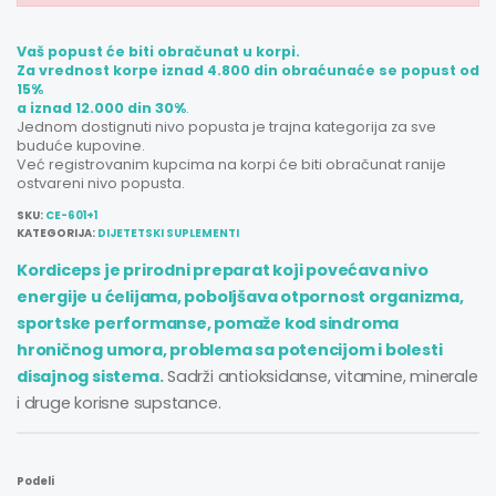
Vaš popust će biti obračunat u korpi.
Za vrednost korpe iznad 4.800 din obraćunaće se popust od
15%
a iznad 12.000 din 30%
.
Jednom dostignuti nivo popusta je trajna kategorija za sve
buduće kupovine.
Već registrovanim kupcima na korpi će biti obračunat ranije
ostvareni nivo popusta.
SKU:
CE-601+1
KATEGORIJA:
DIJETETSKI SUPLEMENTI
Kordiceps je prirodni preparat koji povećava nivo
energije u ćelijama, poboljšava otpornost organizma,
sportske performanse, pomaže kod sindroma
hroničnog umora, problema sa potencijom i bolesti
disajnog sistema.
Sadrži antioksidanse, vitamine, minerale
i druge korisne supstance.
Podeli