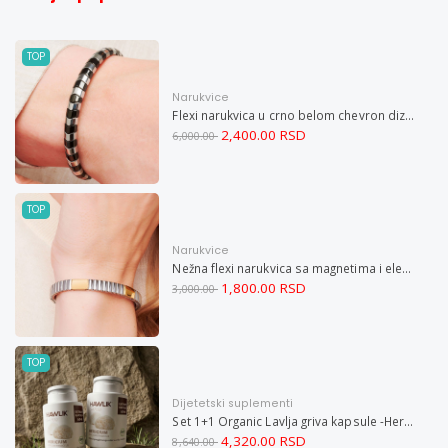
TOP
Narukvice
Flexi narukvica u crno belom chevron dizajnu M
2,400.00 RSD
6,000.00
TOP
Narukvice
Nežna flexi narukvica sa magnetima i elementima u boji zlata i bakrom M
1,800.00 RSD
3,000.00
TOP
Dijetetski suplementi
Set 1+1 Organic Lavlja griva kapsule -Hericium ekstrakt 60
4,320.00 RSD
8,640.00