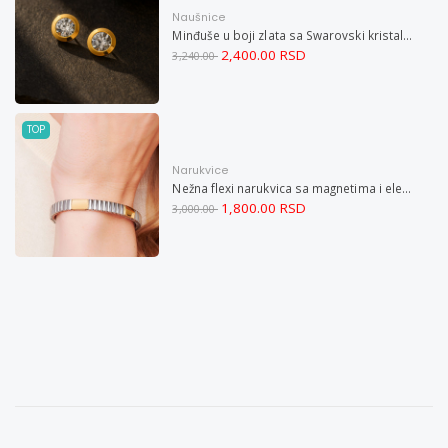
Naušnice
Minđuše u boji zlata sa Swarovski kristalom i magnetom
2,400.00 RSD
3,240.00
TOP
Narukvice
Nežna flexi narukvica sa magnetima i elementima u boji zlata i bakrom M
1,800.00 RSD
3,000.00