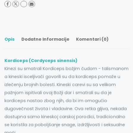
Opis
Dodatne Informacije
Komentari (0)
Kordiceps (Cordyceps sinensis)
Kinezi su smatrali Kordiceps božjim čudom - talismanom
a kineski isceljivači govorili su da kordiceps pomaže u
izlečenju brojnih bolesti.
Kineski carevi su sa velikom
pažnjom ispitivali ovaj Božji dar i smatrali su da je
kordiceps nastao zbog njih, da bi im omogućio
dugovečnost života i vladavine. Ova retka gljiva, nekada
dostupna samo kineskoj carskoj porodici, tradicionalno
se koristila za poboljšanje snage, izdržljivosti i seksualne
moći.