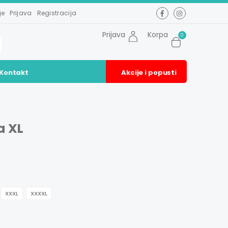
je
Prijava
Registracija
Prijava
Korpa
0
Kontakt
Akcije i popusti
a XL
XXXL
XXXXL