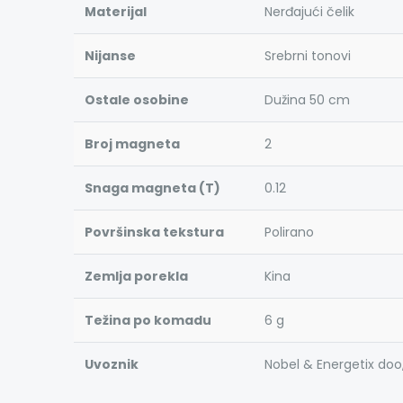
Materijal
Nerđajući čelik
Nijanse
Srebrni tonovi
Ostale osobine
Dužina 50 cm
Broj magneta
2
Snaga magneta (T)
0.12
Površinska tekstura
Polirano
Zemlja porekla
Kina
Težina po komadu
6 g
Uvoznik
Nobel & Energetix doo