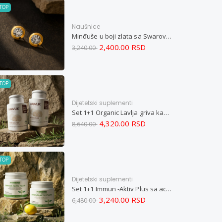
TOP
Naušnice
Minđuše u boji zlata sa Swarovski kristalom i magnetom
2,400.00 RSD
3,240.00
TOP
Dijetetski suplementi
Set 1+1 Organic Lavlja griva kapsule -Hericium ekstrakt 60
4,320.00 RSD
8,640.00
TOP
Dijetetski suplementi
Set 1+1 Immun -Aktiv Plus sa acerolom i cinkom
3,240.00 RSD
6,480.00