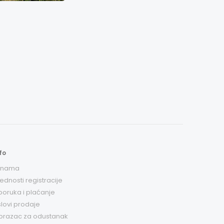
fo
 nama
ednosti registracije
poruka i plaćanje
lovi prodaje
brazac za odustanak