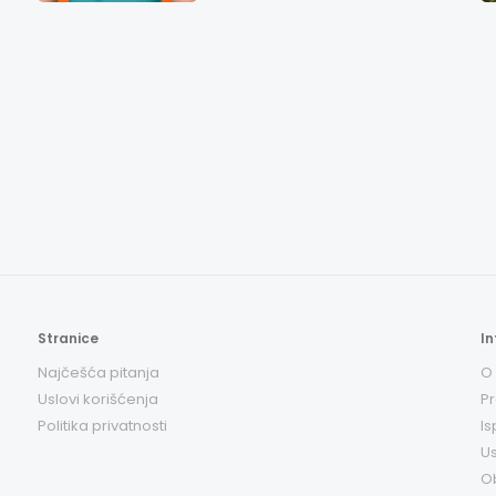
Stranice
In
Najčešća pitanja
O
Uslovi korišćenja
Pr
Politika privatnosti
Is
Us
O