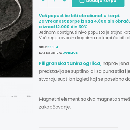
Dodaj u korpu
Vaš popust će biti obračunat u korpi.
Za vrednost korpe iznad 4.800 din obrać
a iznad 12.000 din 30%
.
Jednom dostignuti nivo popusta je trajna ka
Već registrovanim kupcima na korpi će biti o
SKU:
558-4
KATEGORIJA:
OGRLICE
Filigranska tanka ogrlica
,
napravljena 
predstavlja se suptilno, ali sa puna stila i
stvaraju suptilan izgled koji se posebno 
Magnetni element sa dva magneta smešt
zakopčavanje.