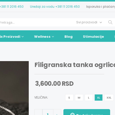
+381 11 2016 450
Uređaji za vodu
+381 11 2016 450
Isporuka i plaćan
ix Proizvodi
Wellness
Blog
Stimulacije
Filigranska tanka ogrlic
3,600.00 RSD
VELIČINA:
S
M
L
XL
XXL
1