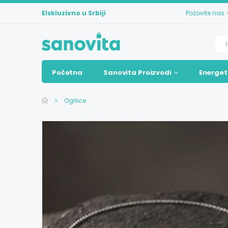
Elskluzivno u Srbiji
Pozovite nas
Početna
Sanovita Proizvodi
Energet
Ogrlice