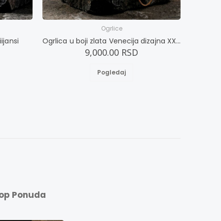
Ogrlice
ijansi
Ogrlica u boji zlata Venecija dizajna XXXXL
Ogrli
9,000.00 RSD
Pogledaj
op Ponuda