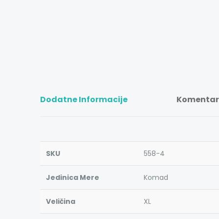
Dodatne Informacije
Komentari
SKU
558-4
Jedinica Mere
Komad
Veličina
XL