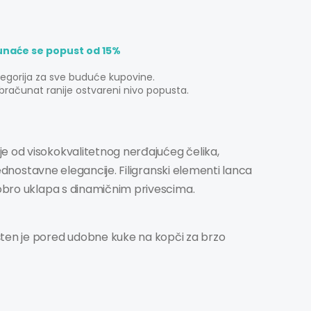
unaće se popust od 15%
tegorija za sve buduće kupovine.
bračunat ranije ostvareni nivo popusta.
je od visokokvalitetnog nerđajućeg čelika,
 jednostavne elegancije. Filigranski elementi lanca
dobro uklapa s dinamičnim privescima.
en je pored udobne kuke na kopči za brzo