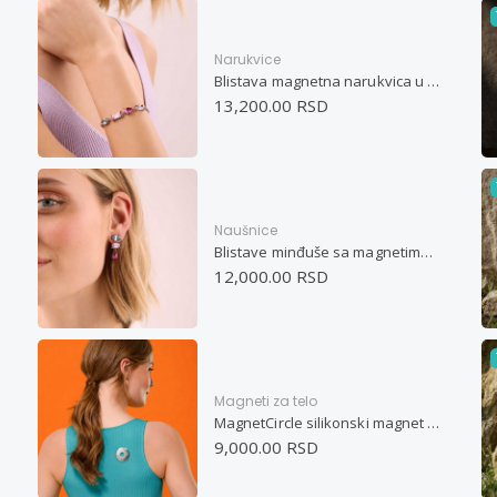
Narukvice
Blistava magnetna narukvica u pastelnim bojama
13,200.00 RSD
Naušnice
Blistave minđuše sa magnetima u pastelnim bojama
12,000.00 RSD
Magneti za telo
MagnetCircle silikonski magnet za telo
9,000.00 RSD