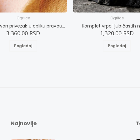
Ogrlice
Ogrlice
Jednostavan privezak u obliku pravougaonika
Komplet vrpci ljubičastih ni
3,360.00 RSD
1,320.00 RSD
Pogledaj
Pogledaj
Najnovije
T