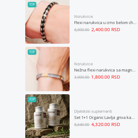
TOP
Narukvice
Flexi narukvica u crno belom chevron dizajnu M
2,400.00 RSD
6,000.00
TOP
Narukvice
Nežna flexi narukvica sa magnetima i elementima u boji zlata i bakrom M
1,800.00 RSD
3,000.00
TOP
Dijetetski suplementi
Set 1+1 Organic Lavlja griva kapsule -Hericium ekstrakt 60
4,320.00 RSD
8,640.00