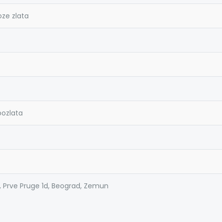
oze zlata
pozlata
, Prve Pruge 1d, Beograd, Zemun