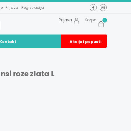
je
Prijava
Registracija
Prijava
Korpa
0
Kontakt
Akcije i popusti
nsi roze zlata L