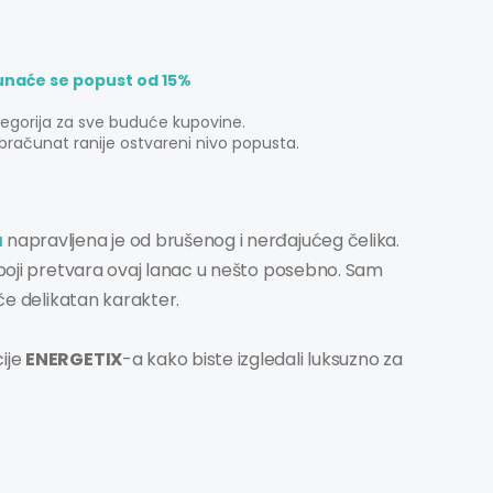
unaće se popust od 15%
tegorija za sve buduće kupovine.
bračunat ranije ostvareni nivo popusta.
a
napravljena je od brušenog i nerđajućeg čelika.
e boji pretvara ovaj lanac u nešto posebno. Sam
iče delikatan karakter.
cije
ENERGETIX
-a kako biste izgledali luksuzno za