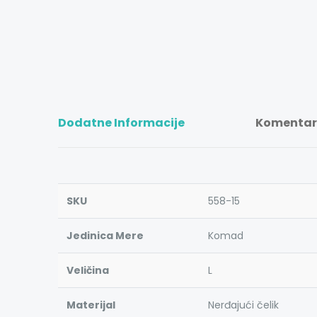
Dodatne Informacije
Komentari
SKU
558-15
Jedinica Mere
Komad
Veličina
L
Materijal
Nerđajući čelik