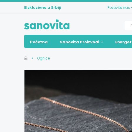
Elskluzivno u Srbiji
Pozovite nas
Početna
Sanovita Proizvodi
Energet
Ogrlice