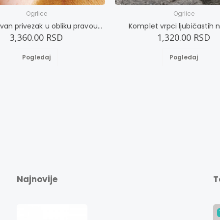
Ogrlice
Ogrlice
Jednostavan privezak u obliku pravougaonika
Komplet vrpci ljubičastih ni
3,360.00 RSD
1,320.00 RSD
Pogledaj
Pogledaj
Najnovije
T