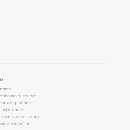
fo
 nama
ednosti registracije
poruka i plaćanje
lovi prodaje
brazac za odustanak
stavke kolačića