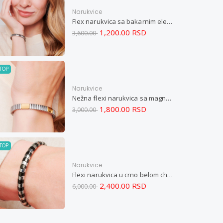
Narukvice
Flex narukvica sa bakarnim elementima M
1,200.00 RSD
3,600.00
TOP
Narukvice
Nežna flexi narukvica sa magnetima i elementima u boji zlata i bakrom M
1,800.00 RSD
3,000.00
TOP
Narukvice
Flexi narukvica u crno belom chevron dizajnu M
2,400.00 RSD
6,000.00