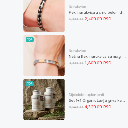
Narukvice
Flexi narukvica u crno belom chevron dizajnu M
2,400.00 RSD
6,000.00
TOP
Narukvice
Nežna flexi narukvica sa magnetima i elementima u boji zlata i bakrom M
1,800.00 RSD
3,000.00
TOP
Dijetetski suplementi
Set 1+1 Organic Lavlja griva kapsule -Hericium ekstrakt 60
4,320.00 RSD
8,640.00