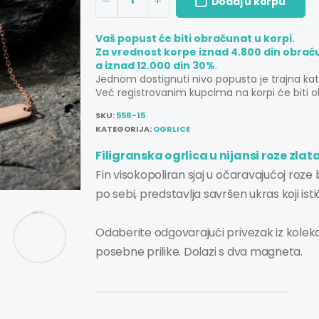
Dodaj u korpu
Vaš popust će biti obračunat u korpi.
Za vrednost korpe iznad 4.800 din obrać
a iznad 12.000 din 30%
.
Jednom dostignuti nivo popusta je trajna ka
Već registrovanim kupcima na korpi će biti o
SKU:
558-15
KATEGORIJA:
OGRLICE
Filigranska ogrlica u nijansi roze zlat
Fin visokopoliran sjaj u očaravajućoj roz
po sebi, predstavlja savršen ukras koji ist
Odaberite odgovarajući privezak iz kolek
posebne prilike. Dolazi s dva magneta.