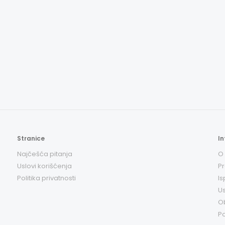
Stranice
In
Najčešća pitanja
O
Uslovi korišćenja
Pr
Politika privatnosti
Is
Us
O
Po