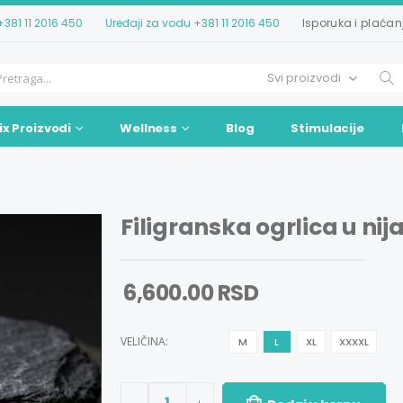
+381 11 2016 450
Uređaji za vodu
+381 11 2016 450
Isporuka i plaćan
ix Proizvodi
Wellness
Blog
Stimulacije
Filigranska ogrlica u nija
6,600.00 RSD
VELIČINA:
M
L
XL
XXXXL
1