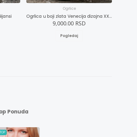
Ogrlice
ijansi
Ogrlica u boji zlata Venecija dizajna XXXXL
Ogrli
9,000.00 RSD
Pogledaj
op Ponuda
TOP