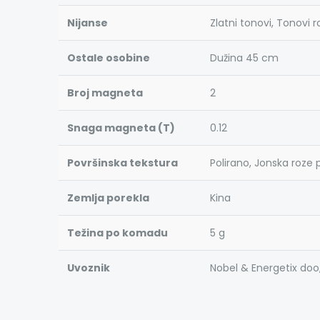
Nijanse
Zlatni tonovi, Tonovi r
Ostale osobine
Dužina 45 cm
Broj magneta
2
Snaga magneta (T)
0.12
Površinska tekstura
Polirano, Jonska roze 
Zemlja porekla
Kina
Težina po komadu
5 g
Uvoznik
Nobel & Energetix doo