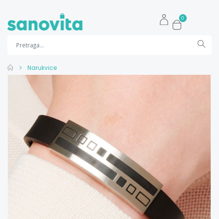
0
Narukvice