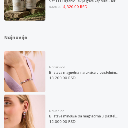
Set 1+1 Organic Lavlja griva kapsule -Hericium ekstrakt 60
4,320.00 RSD
8,640.00
Najnovije
Narukvice
Blistava magnetna narukvica u pastelnim bojama
13,200.00 RSD
Naušnice
Blistave minđuše sa magnetima u pastelnim bojama
12,000.00 RSD