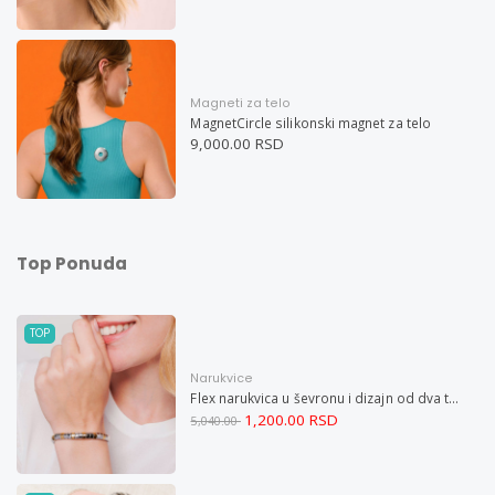
Magneti za telo
MagnetCircle silikonski magnet za telo
9,000.00 RSD
Top Ponuda
TOP
Narukvice
Flex narukvica u ševronu i dizajn od dva tona XXL
1,200.00 RSD
5,040.00