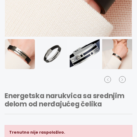
Energetska narukvica sa srednjim
delom od nerđajućeg čelika
Trenutno nije raspoloživo.