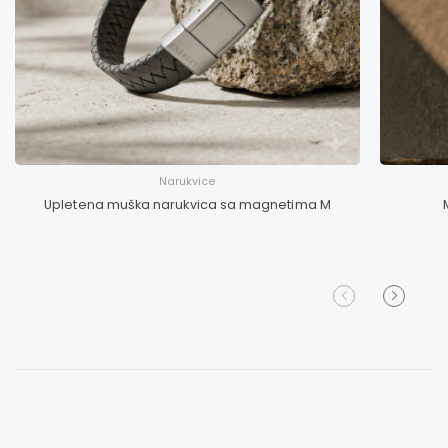
Narukvice
Upletena muška narukvica sa magnetima M