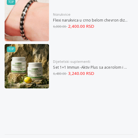
TOP
Narukvice
Flexi narukvica u crno belom chevron dizajnu M
2,400.00 RSD
6,000.00
TOP
Dijetetski suplementi
Set 1+1 Immun -Aktiv Plus sa acerolom i cinkom
3,240.00 RSD
6,480.00