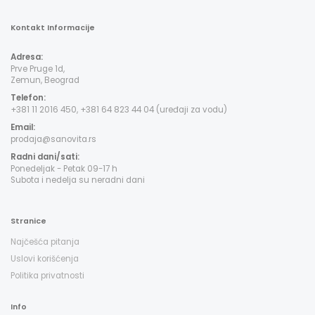
Kontakt Informacije
Adresa:
Prve Pruge 1d,
Zemun, Beograd
Telefon:
+381 11 2016 450, +381 64 823 44 04 (uređaji za vodu)
Email:
prodaja@sanovita.rs
Radni dani/sati:
Ponedeljak - Petak 09-17 h
Subota i nedelja su neradni dani
Stranice
Najčešća pitanja
Uslovi korišćenja
Politika privatnosti
Info