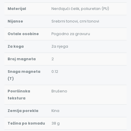
Materijal
Nerđajući čelik, poliuretan (PU)
Nijanse
Srebrni tonovi, crni tonovi
Ostale osobine
Pogodno za gravuru
Za koga
Za njega
Broj magneta
2
Snaga magneta
0.12
(T)
Površinska
Brušeno
tekstura
Zemlja porekla
Kina
Težina po komadu
38 g