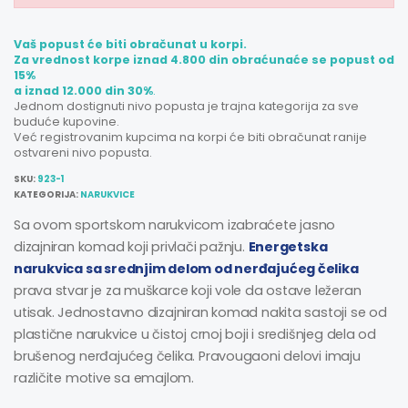
Vaš popust će biti obračunat u korpi.
Za vrednost korpe iznad 4.800 din obraćunaće se popust od
15%
a iznad 12.000 din 30%
.
Jednom dostignuti nivo popusta je trajna kategorija za sve
buduće kupovine.
Već registrovanim kupcima na korpi će biti obračunat ranije
ostvareni nivo popusta.
SKU:
923-1
KATEGORIJA:
NARUKVICE
Sa ovom sportskom narukvicom izabraćete jasno
dizajniran komad koji privlači pažnju.
Energetska
narukvica sa srednjim delom od nerđajućeg čelika
prava stvar je za muškarce koji vole da ostave ležeran
utisak. Jednostavno dizajniran komad nakita sastoji se od
plastične narukvice u čistoj crnoj boji i središnjeg dela od
brušenog nerđajućeg čelika. Pravougaoni delovi imaju
različite motive sa emajlom.