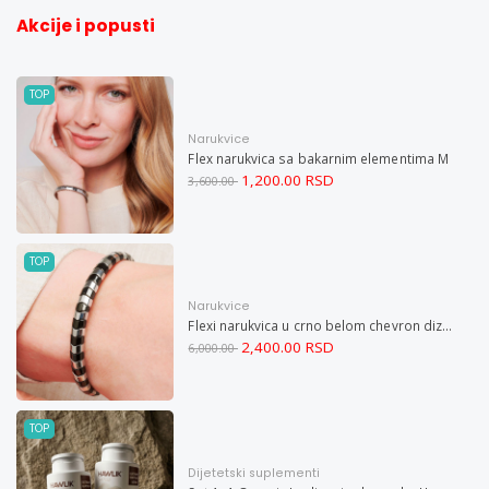
Akcije i popusti
TOP
Narukvice
Flex narukvica sa bakarnim elementima M
1,200.00 RSD
3,600.00
TOP
Narukvice
Flexi narukvica u crno belom chevron dizajnu M
2,400.00 RSD
6,000.00
TOP
Dijetetski suplementi