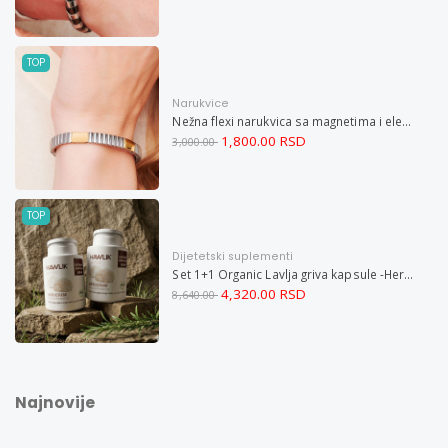
TOP
Narukvice
Nežna flexi narukvica sa magnetima i elementima u boji zlata i bakrom M
1,800.00 RSD
3,000.00
TOP
Dijetetski suplementi
Set 1+1 Organic Lavlja griva kapsule -Hericium ekstrakt 60
4,320.00 RSD
8,640.00
Najnovije