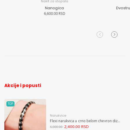
Nakit za stopala
Nanogica
Dvostr
6,600.00 RSD
Akcije i popusti
TOP
Narukvice
Flexi narukvica u crno belom chevron dizajnu M
2,400.00 RSD
6,000.00