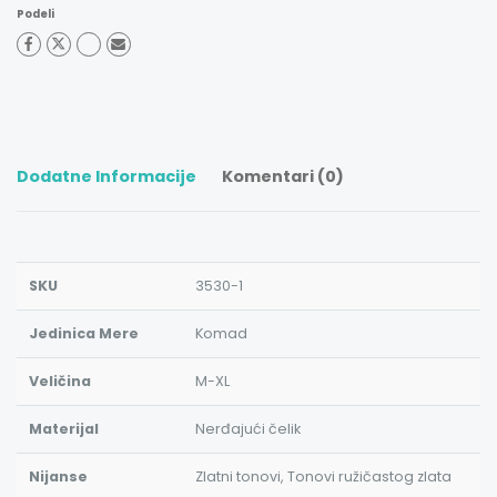
Podeli
Dodatne Informacije
Komentari (0)
SKU
3530-1
Jedinica Mere
Komad
Veličina
M-XL
Materijal
Nerđajući čelik
Nijanse
Zlatni tonovi, Tonovi ružičastog zlata