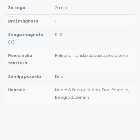
Za koga
Za nju
Broj magneta
1
Snaga magneta
0.12
(T)
Površinska
Polirano, Jonski ružičasto pozlaćeno
tekstura
Zemlja porekla
Kina
Uvoznik
Nobel & Energetix doo, Prve Pruge 1d,
Beograd, Zemun