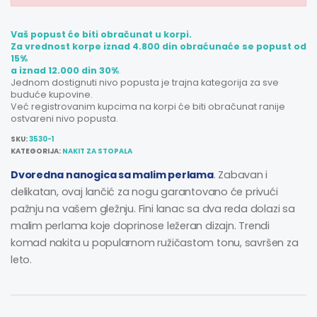
Vaš popust će biti obračunat u korpi.
Za vrednost korpe iznad 4.800 din obraćunaće se popust od
15%
a iznad 12.000 din 30%
.
Jednom dostignuti nivo popusta je trajna kategorija za sve
buduće kupovine.
Već registrovanim kupcima na korpi će biti obračunat ranije
ostvareni nivo popusta.
SKU:
3530-1
KATEGORIJA:
NAKIT ZA STOPALA
Dvoredna nanogica sa malim perlama
. Zabavan i
delikatan, ovaj lančić za nogu garantovano će privući
pažnju na vašem gležnju. Fini lanac sa dva reda dolazi sa
malim perlama koje doprinose ležeran dizajn. Trendi
komad nakita u popularnom ružičastom tonu, savršen za
leto.