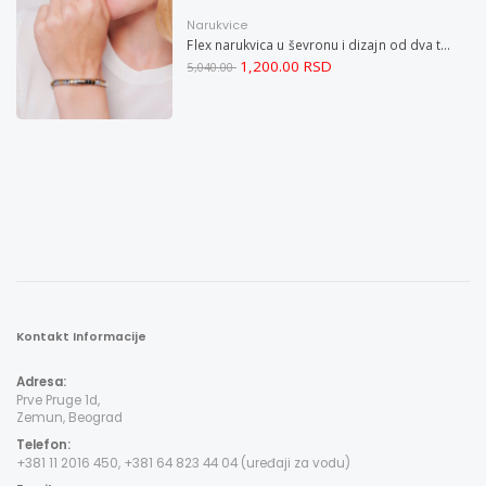
Narukvice
Flex narukvica u ševronu i dizajn od dva tona XXL
1,200.00 RSD
5,040.00
Kontakt Informacije
Adresa:
Prve Pruge 1d,
Zemun, Beograd
Telefon:
+381 11 2016 450, +381 64 823 44 04 (uređaji za vodu)