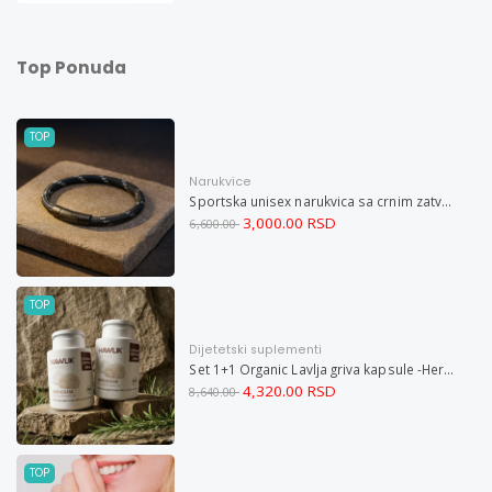
Top Ponuda
TOP
Narukvice
Sportska unisex narukvica sa crnim zatvaračem od nerđajućeg čelika i magnetom M
3,000.00 RSD
6,600.00
TOP
Dijetetski suplementi
Set 1+1 Organic Lavlja griva kapsule -Hericium ekstrakt 60
4,320.00 RSD
8,640.00
TOP