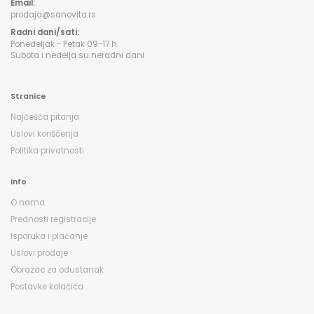
Email:
prodaja@sanovita.rs
Radni dani/sati:
Ponedeljak - Petak 09-17 h
Subota i nedelja su neradni dani
Stranice
Najčešća pitanja
Uslovi korišćenja
Politika privatnosti
Info
O nama
Prednosti registracije
Isporuka i plaćanje
Uslovi prodaje
Obrazac za odustanak
Postavke kolačića