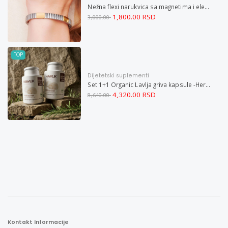
Nežna flexi narukvica sa magnetima i elementima u boji zlata i bakrom M
1,800.00 RSD
3,000.00
TOP
Dijetetski suplementi
Set 1+1 Organic Lavlja griva kapsule -Hericium ekstrakt 60
4,320.00 RSD
8,640.00
Kontakt Informacije