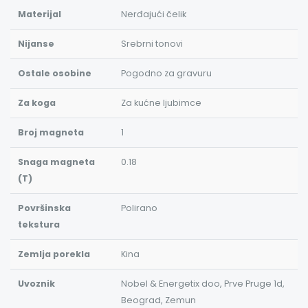
Materijal
Nerđajući čelik
Nijanse
Srebrni tonovi
Ostale osobine
Pogodno za gravuru
Za koga
Za kućne ljubimce
Broj magneta
1
Snaga magneta
0.18
(T)
Površinska
Polirano
tekstura
Zemlja porekla
Kina
Uvoznik
Nobel & Energetix doo, Prve Pruge 1d,
Beograd, Zemun