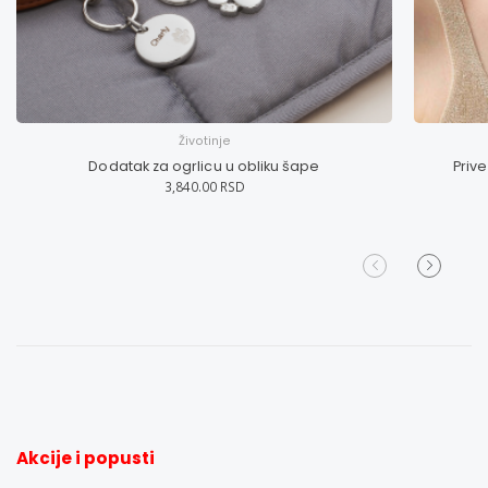
Životinje
Dodatak za ogrlicu u obliku šape
Priv
3,840.00 RSD
Akcije i popusti