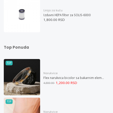
Linija za kuću
Izduvni HEPA filter za SOLIS-6000
1,800.00 RSD
Top Ponuda
TOP
Narukvice
Flex narukvica bicolor sa bakarnim elementima XL
1,200.00 RSD
4,800.00
TOP
Narukvice