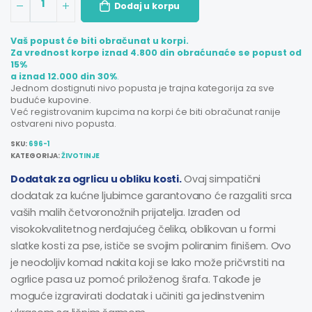
1
Dodaj u korpu
Vaš popust će biti obračunat u korpi.
Za vrednost korpe iznad 4.800 din obraćunaće se popust od
15%
a iznad 12.000 din 30%
.
Jednom dostignuti nivo popusta je trajna kategorija za sve
buduće kupovine.
Već registrovanim kupcima na korpi će biti obračunat ranije
ostvareni nivo popusta.
SKU:
696-1
KATEGORIJA:
ŽIVOTINJE
Dodatak za ogrlicu u obliku kosti.
Ovaj simpatični
dodatak za kućne ljubimce garantovano će razgaliti srca
vaših malih četvoronožnih prijatelja. Izrađen od
visokokvalitetnog nerđajućeg čelika, oblikovan u formi
slatke kosti za pse, ističe se svojim poliranim finišem. Ovo
je neodoljiv komad nakita koji se lako može pričvrstiti na
ogrlice pasa uz pomoć priloženog šrafa. Takođe je
moguće izgravirati dodatak i učiniti ga jedinstvenim