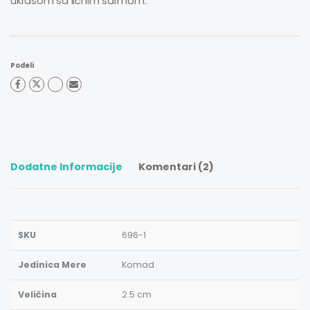
ukrasom sa ličnim šarmom.
Podeli
Dodatne Informacije
Komentari (2)
SKU
696-1
Jedinica Mere
Komad
Veličina
2.5 cm