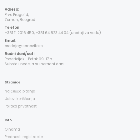
Adresa:
Prve Pruge 1d,
Zemun, Beograd
Telefon:
+381 11 2016 450, +381 64 823 44 04 (uređaji za vodu)
Email:
prodaja@sanovita.rs
Radni dani/sati:
Ponedeljak - Petak 09-17 h
Subota i nedelja su neradni dani
Stranice
Najčešća pitanja
Uslovi korišćenja
Politika privatnosti
Info
O nama
Prednosti registracije