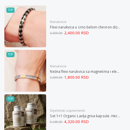
TOP
Narukvice
Flexi narukvica u crno belom chevron dizajnu M
2,400.00 RSD
6,000.00
TOP
Narukvice
Nežna flexi narukvica sa magnetima i elementima u boji zlata i bakrom M
1,800.00 RSD
3,000.00
TOP
Dijetetski suplementi
Set 1+1 Organic Lavlja griva kapsule -Hericium ekstrakt 60
4,320.00 RSD
8,640.00