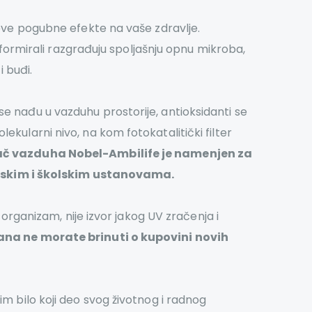
gove pogubne efekte na vaše zdravlje.
e formirali razgrađuju spoljašnju opnu mikroba,
i buđi.
e nađu u vazduhu prostorije, antioksidanti se
kularni nivo, na kom fotokatalitički filter
ač vazduha Nobel-Ambilife je namenjen za
lskim i školskim ustanovama.
 organizam, nije izvor jakog UV zračenja i
dana ne morate brinuti o kupovini novih
m bilo koji deo svog životnog i radnog