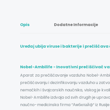
Opis
Dodatne Informacije
Uređaj ubija viruse i bakterije i prečišćava 
Nobel-Ambilife - Inovativni prečišćivač 
Aparat za prečišćavanje vazduha Nobel-Ambilife 
prečišćavanju i dezinfikovanju vazduha u zatv
nemačkih i švajcarskih naučnika, viskog je kv
Nobel-Ambilife izdvaja od svih drugih je uprav
naučno-medicinska firma “Амбилайф“ iz Rusije. 