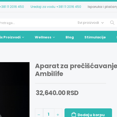
+381 11 2016 450
Uređaji za vodu
+381 11 2016 450
Isporuka i plaćan
ix Proizvodi
Wellness
Blog
Stimulacije
Aparat za prečišćavanj
Ambilife
32,640.00 RSD
1
Dodaj u korpu