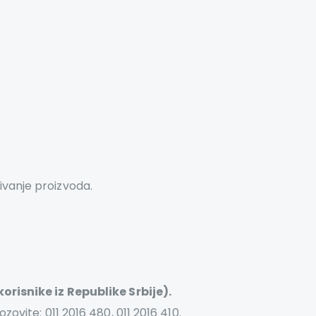
tivanje proizvoda.
risnike iz Republike Srbije).
vite: 011 2016 480, 011 2016 410.