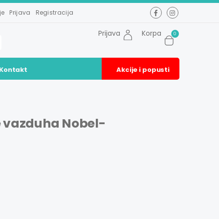
je
Prijava
Registracija
Prijava
Korpa
0
Kontakt
Akcije i popusti
e vazduha Nobel-