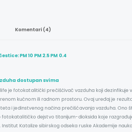
Komentari (4)
čestice: PM 10 PM 2.5 PM 0.4
vazduha dostupan svima
je fotokatalitički prečišćivač vazduha koji dezinfikuje va
orenom kućnom ili radnom prostoru. Ovaj uređaj je rezult
aliteta i jedinstvenog načina prečišćavanja vazduha. Ono
o fotokatalitičko dejstvo titanijum-dioksida koje razgrađ
Institut Katalize sibirskog odseka ruske Akademije nauka 