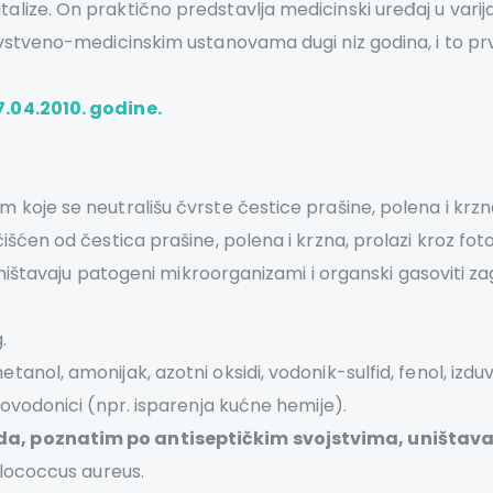
ize. On praktično predstavlja medicinski uređaj u varij
avstveno-medicinskim ustanovama dugi niz godina, i to p
.04.2010. godine.
koje se neutrališu čvrste čestice prašine, polena i krzna
išćen od čestica prašine, polena i krzna, prolazi kroz foto
uništavaju patogeni mikroorganizami i organski gasoviti za
.
anol, amonijak, azotni oksidi, vodonik-sulfid, fenol, izduv
gljovodonici (npr. isparenja kućne hemije).
, poznatim po antiseptičkim svojstvima, uništavaju 
ylococcus aureus.