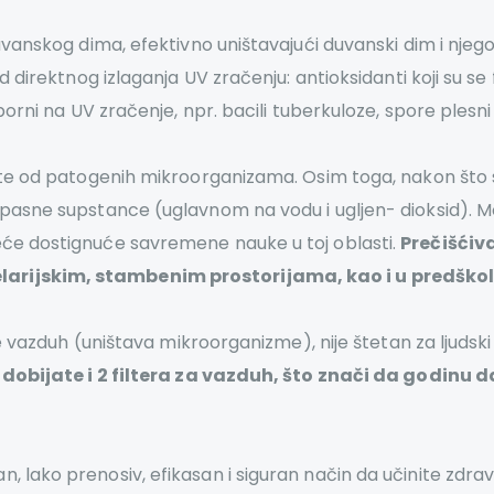
duvanskog dima, efektivno uništavajući duvanski dim i nje
d direktnog izlaganja UV zračenju: antioksidanti koji su s
porni na UV zračenje, npr. bacili tuberkuloze, spore plesni 
ite od patogenih mikroorganizama. Osim toga, nakon što s
pasne supstance (uglavnom na vodu i ugljen- dioksid). Mole
eće dostignuće savremene nauke u toj oblasti.
Prečišćiv
larijskim, stambenim prostorijama, kao i u predško
je vazduh (uništava mikroorganizme), nije štetan za ljudski
dobijate i 2 filtera za vazduh, što znači da godinu 
 lako prenosiv, efikasan i siguran način da učinite zdravi