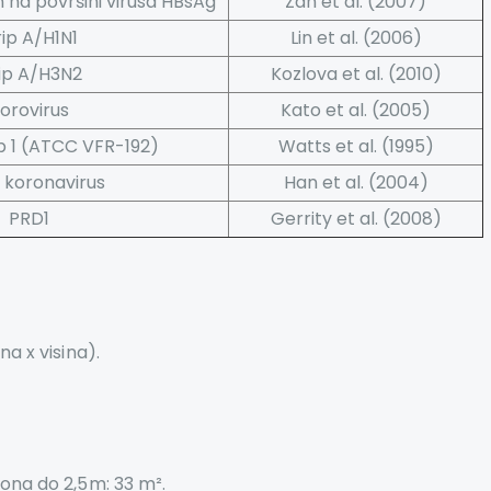
n na površini virusa HBsAg
Zan et al. (2007)
ip A/H1N1
Lin et al. (2006)
ip A/H3N2
Kozlova et al. (2010)
orovirus
Kato et al. (2005)
p 1 (ATCC VFR-192)
Watts et al. (1995)
koronavirus
Han et al. (2004)
PRD1
Gerrity et al. (2008)
na x visina).
fona do 2,5m: 33 m².