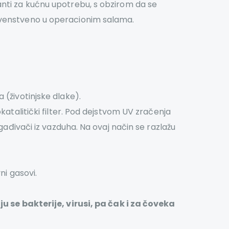
anti za kućnu upotrebu, s obzirom da se
rvenstveno u operacionim salama.
 (životinjske dlake).
katalitički filter. Pod dejstvom UV zračenja
gađivači iz vazduha. Na ovaj način se razlažu
ni gasovi.
se bakterije, virusi, pa čak i za čoveka