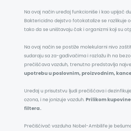
Na ovaj način uređaj funkcioniše i kao upijač 
Baktericidno dejstvo fotokatalize se razlikuje o
tako da se uništavaju čak i organizmi koji su ot
Na ovaj način se postiže molekularni nivo zašt
sudaraju sa za-gađivačima i razlažu ih na bezo
prečišćava vazduh, trenutno predstavlja najv
upotrebu u poslovnim, proizvodnim, kance
Uređaj u prisutstvu ljudi prečišćava i dezinfiku
ozona, i ne jonizuje vazduh.
Prilikom kupovine 
filtera.
Prečišćivač vazduha Nobel-Ambilife je bešuman,