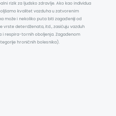
ni rizik za ljudsko zdravlje. Ako kao individua
oljšamo kvalitet vazduha u zatvorenim
 može i nekoliko puta biti zagađeniji od
e vrste deterdženata, itd., zasićuju vazduh
ja i respira-tornih oboljenja. Zagađenom
ategorije hroničnih bolesnika).