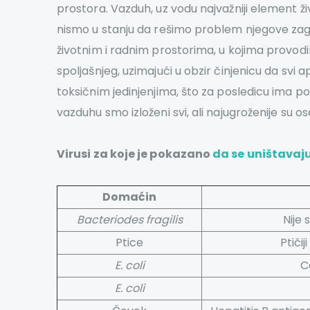
prostora. Vazduh, uz vodu najvažniji element živ
nismo u stanju da rešimo problem njegove za
životnim i radnim prostorima, u kojima provod
spoljašnjeg, uzimajući u obzir činjenicu da svi 
toksičnim jedinjenjima, što za posledicu ima p
vazduhu smo izloženi svi, ali najugroženije su o
Virusi za koje je pokazano
da se uništavaj
Domaćin
Bacteriodes fragilis
Nije 
Ptice
Ptiči
E. coli
C
E. coli