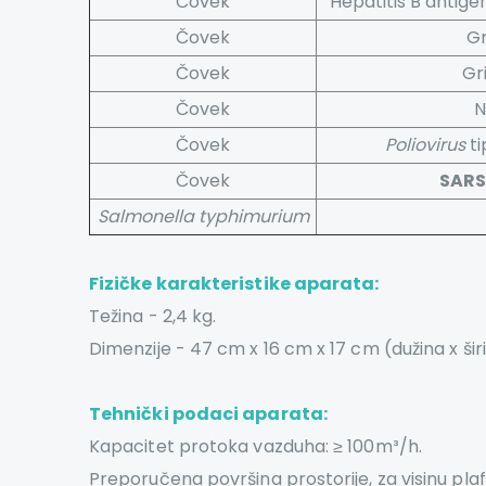
Čovek
Hepatitis B antige
Čovek
Gr
Čovek
Gr
Čovek
N
Čovek
Poliovirus
ti
Čovek
SARS
Salmonella typhimurium
Fizičke karakteristike aparata:
Težina - 2,4 kg.
Dimenzije - 47 cm x 16 cm x 17 cm (dužina x širi
Tehnički podaci aparata:
Kapacitet protoka vazduha: ≥ 100m³/h.
Preporučena površina prostorije, za visinu pla