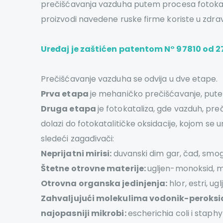
prečišćavanja vazduha putem procesa fotokatal
proizvodi navedene ruske firme koriste u zdr
Uređaj je zaštićen patentom N° 97810 od 27
Prečišćavanje vazduha se odvija u dve etape.
Prva etapa
je mehaničko prečišćavanje, putem 
Druga etapa
je fotokataliza, gde vazduh, preč
dolazi do fotokatalitičke oksidacije, kojom se 
sledeći zagađivači:
Neprijatni mirisi:
duvanski dim gar, čađ, smog
Štetne otrovne materije:
ugljen-monoksid, met
Otrovna organska jedinjenja:
hlor, estri, u
Zahvaljujući molekulima vodonik-peroksida
najopasniji mikrobi:
escherichia coli i staph