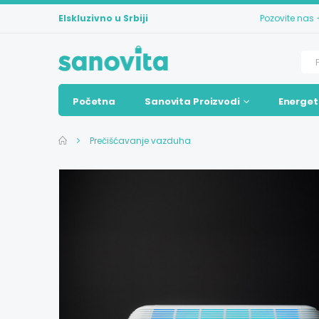
Elskluzivno u Srbiji
Pozovite nas
Početna
Sanovita Proizvodi
Energet
Prečišćavanje vazduha