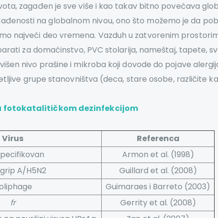
ota, zagađen je sve više i kao takav bitno povećava global
gađenosti na globalnom nivou, ono što možemo je da pob
imo najveći deo vremena. Vazduh u zatvorenim prostorima
aparati za domaćinstvo, PVC stolarija, nameštaj, tapete, sv
ovišen nivo prašine i mikroba koji dovode do pojave alergi
setljive grupe stanovništva (deca, stare osobe, različite k
u fotokatalitičkom dezinfekcijom
Virus
Referenca
specifikovan
Armon et al. (1998)
ji grip A/H5N2
Guillard et al. (2008)
oliphage
Guimaraes i Barreto (2003)
fr
Gerrity et al. (2008)