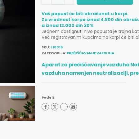
Vaš popust će biti obračunat u korpi.
Za vrednost korpe iznad 4.800 din obrać
a iznad 12.000 din 30%
.
Jednom dostignuti nivo popusta je trajna ka
Već registrovanim kupcima na korpi će biti o
SKU:
L10016
KATEGORIJA:
PREČIŠĆAVANJE VAZDUHA
Aparat za prečišćavanje vazduha Nobe
vazduha namenjen neutralizaciji, pre
Podeli