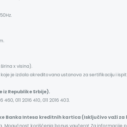
 50Hz.
m.
rina x visina).
je je izdala akreditovana ustanova za sertifikaciju i ispi
 iz Republike Srbije).
6 460, 011 2016 410, 011 2016 403.
 Banka Intesa kreditnih kartica (Isključivo važi za ko
 Mogućnost korišćenja bonus vaučera! Za informacije pozo