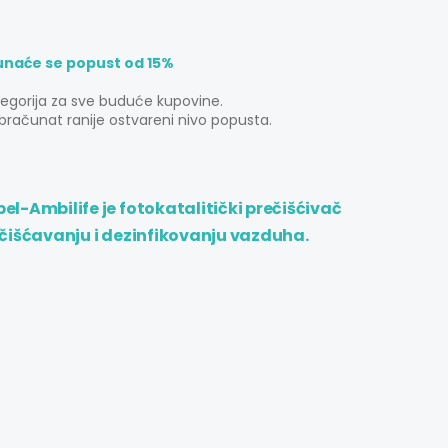
unaće se popust od 15%
tegorija za sve buduće kupovine.
bračunat ranije ostvareni nivo popusta.
l-Ambilife je fotokatalitički prečišćivač
čišćavanju i dezinfikovanju vazduha.