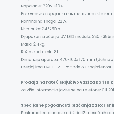
Napajanje: 220V ±10%.
Frekvencija napajanja naizmeničnom strujom:
Nominalna snaga: 22W.
Nivo buke: 34/26Db.
Dijapazon zračenja UV LED modula: 380 -385n
Masa: 2,4kg.
Režim rada: min. 8h.
Dimenzije aparata: 470х160х 170 mm (dužina x ši
Uređaj ima EMC i LVD Potvrde o usaglašenosti, ko
Prodaja na rate (isključivo važi za korisnike
Za više informacija javite se na telefone: 011 201
Specijalne pogodnosti plaćanja za korisnike
Beskamatno plaćanje od 2 do 12 mesečnih rata.