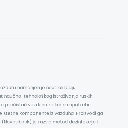
zduh i namenjen je neutralizaciji,
at naučno-tehnološkog istraživanja ruskih,
 što prečistač vazduha za kućnu upotrebu
uje štetne komponente iz vazduha. Proizvodi ga
(Novosibirsk) je razvio metod dezinfekcije i