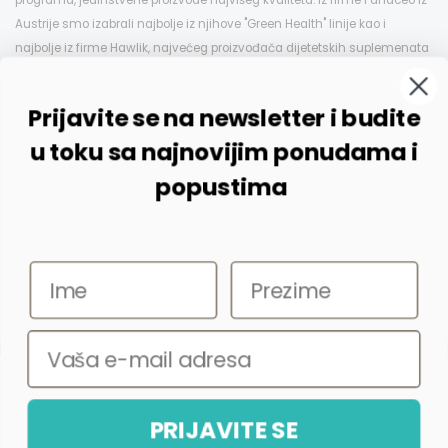
programa, jedinstvene proizvode najvišeg kvaliteta. Iz firme Panaceo iz
Austrije smo izabrali najbolje iz njihove "Green Health" linije kao i
najbolje iz firme Hawlik, najvećeg proizvođača dijetetskih suplemenata
na bazi pečuraka u Evropi, koje možete kod nas kupiti po istim i znatno
nižim cenama nego u EU. Ovo je samo deo izabranog asortimana koji
Prijavite se na newsletter i budite
se dopunjuje pažljivim odabirom jedinstvenih proizvoda.
Vaš Sanovita tim.
u toku sa najnovijim ponudama i
popustima
Copyright © Sanovita | Sva prava zadržana 2026 | Developed by
Korišćenjem ovog sajta potvrđujete da ste
Korišćenjem ovog sajta potvrđujete da ste
pročitali, razumeli i složili sa našom
pročitali, razumeli i složili sa našom
Politikom
Politikom
Digital Flos
PRIJAVITE SE
Privatnosti
Privatnosti
i
i
Uslovima Korišćenja
Uslovima Korišćenja
.
.