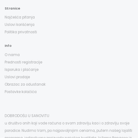
Stranice
Najčešća pitanja
Uslovi korišćenja
Politika privatnosti
Info
O nama
Prednosti registracije
Isporuka i plaćanje
Uslovi prodaje
Obrazac za odustanak
Postavke kolačića
DOBRODOŠLI U SANOVITU
u društvo onih koji vode računa o svom zdravlju kao i o zdravlju svoje
porodice. Nudimo Vam, po najpovoljnijim cenama, putem našeg lojaliti