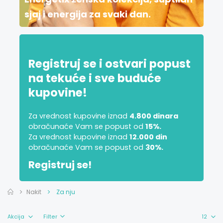
sjaj i energija za svaki dan.
Registruj se i ostvari popust
na tekuće i sve buduće
kupovine!
Za vrednost kupovine iznad
4.800 dinara
obračunaće Vam se popust od
15%.
Za vrednost kupovine iznad
12.000 din
obračunaće Vam se popust od
30%.
Registruj se!
Nakit
Za nju
Filter