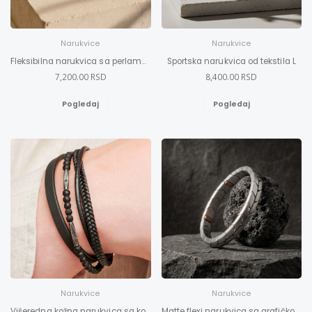
Narukvice
Narukvice
Fleksibilna narukvica sa perlama od tigrovog oka L-Xl
Sportska narukvica od tekstila L
7,200.00 RSD
8,400.00 RSD
Pogledaj
Pogledaj
Narukvice
Narukvice
Višeredna kožna narukvica sa kopčom od nerđajućeg čelika 2XL-3XL
Matte flexi narukvica sa grafičkom šarom XL