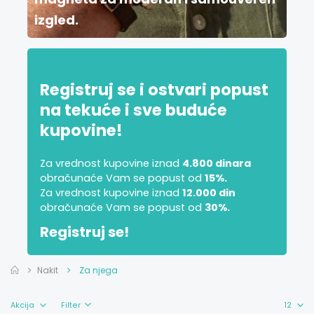
izgled.
Registruj se i ostvari popust
na tekuće i sve buduće
kupovine!
Za vrednost kupovine iznad
4.800 dinara
obračunaće Vam se popust od
15%.
Za vrednost kupovine iznad
12.000 din
obračunaće Vam se popust od
30%.
Registruj se!
Nakit
Za njega
Filter