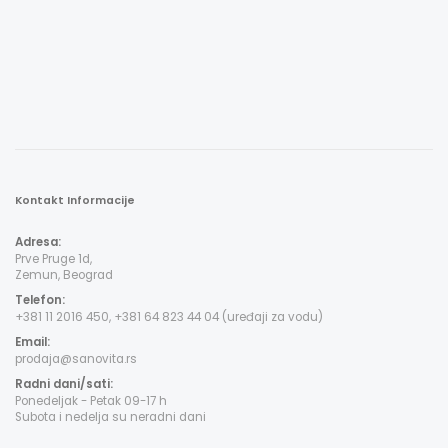
Kontakt Informacije
Adresa:
Prve Pruge 1d,
Zemun, Beograd
Telefon:
+381 11 2016 450, +381 64 823 44 04 (uređaji za vodu)
Email:
prodaja@sanovita.rs
Radni dani/sati:
Ponedeljak - Petak 09-17 h
Subota i nedelja su neradni dani