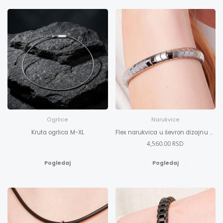
Ogrlice
Narukvice
Kruta ogrlica M-XL
Flex narukvica u ševron dizajnu XXL
4,560.00 RSD
Pogledaj
Pogledaj