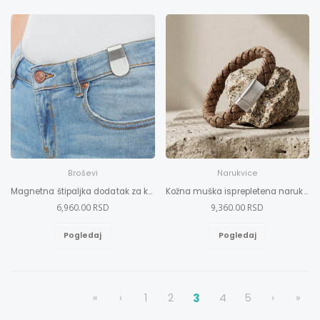
Broševi
Narukvice
Magnetna štipaljka dodatak za košulje, bluze i pantalone
Kožna muška isprepletena narukvica L
6,960.00 RSD
9,360.00 RSD
Pogledaj
Pogledaj
«
‹
1
2
3
4
5
›
»