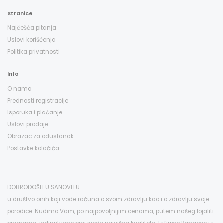
Stranice
Najčešća pitanja
Uslovi korišćenja
Politika privatnosti
Info
O nama
Prednosti registracije
Isporuka i plaćanje
Uslovi prodaje
Obrazac za odustanak
Postavke kolačića
DOBRODOŠLI U SANOVITU
u društvo onih koji vode računa o svom zdravlju kao i o zdravlju svoje
porodice. Nudimo Vam, po najpovoljnijim cenama, putem našeg lojaliti