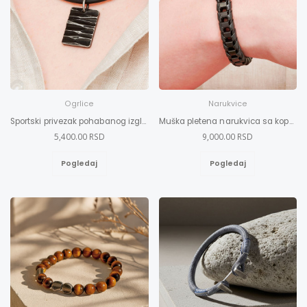
Ogrlice
Narukvice
Sportski privezak pohabanog izgleda
Muška pletena narukvica sa kopčom L
5,400.00 RSD
9,000.00 RSD
Pogledaj
Pogledaj