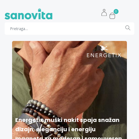
0
Energetix muški nakit spaja snažan
dizajn, eleganciju i energiju
magneta za moderan i samouveren