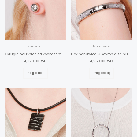
Naušnice
Narukvice
Okrugle naušnice sa kockastim cirkonom
Flex narukvica u ševron dizajnu XXL
4,320.00 RSD
4,560.00 RSD
Pogledaj
Pogledaj