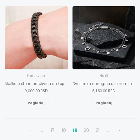
Narukvice
Nakit
Muška pletena narukvica sa kopčom L
Dvostruka nanogica u letnom laganom dizajnu
9,000.00 RSD
8,160.00 RSD
Pogledaj
Pogledaj
«
‹
...
17
18
19
20
21
...
›
»