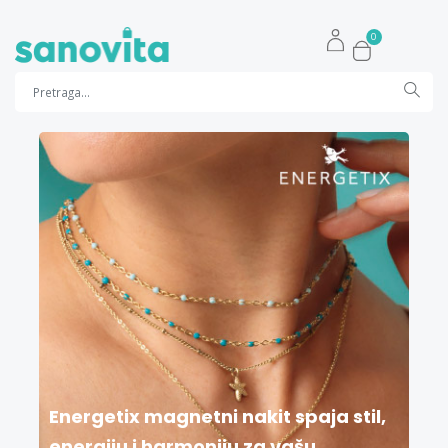
0
Energetix magnetni nakit spaja stil,
energiju i harmoniju za vašu