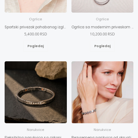
Ogrlice
Ogrlice
Sportski privezak pohabanog izgleda
Ogrlica sa modernim priveskom sa Swarovski kristalima 2XL-3XL
5,400.00 RSD
10,200.00 RSD
Pogledaj
Pogledaj
Narukvice
Narukvice
Fleksibilna narukvica sa cirkonima m-l
Bezvremena narikvica od okruglih elemenata M-L