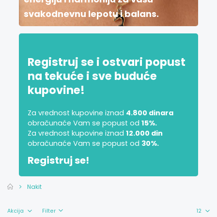
svakodnevnu lepotu i balans.
Registruj se i ostvari popust
na tekuće i sve buduće
kupovine!
Za vrednost kupovine iznad
4.800 dinara
obračunaće Vam se popust od
15%.
Za vrednost kupovine iznad
12.000 din
obračunaće Vam se popust od
30%.
Registruj se!
Nakit
Filter