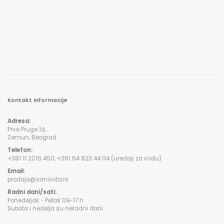
Kontakt Informacije
Adresa:
Prve Pruge 1d,
Zemun, Beograd
Telefon:
+381 11 2016 450, +381 64 823 44 04 (uređaji za vodu)
Email:
prodaja@sanovita.rs
Radni dani/sati:
Ponedeljak - Petak 09-17 h
Subota i nedelja su neradni dani