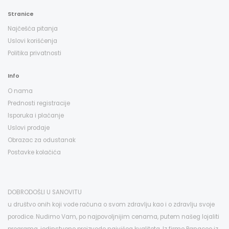
Stranice
Najčešća pitanja
Uslovi korišćenja
Politika privatnosti
Info
O nama
Prednosti registracije
Isporuka i plaćanje
Uslovi prodaje
Obrazac za odustanak
Postavke kolačića
DOBRODOŠLI U SANOVITU
u društvo onih koji vode računa o svom zdravlju kao i o zdravlju svoje
porodice. Nudimo Vam, po najpovoljnijim cenama, putem našeg lojaliti