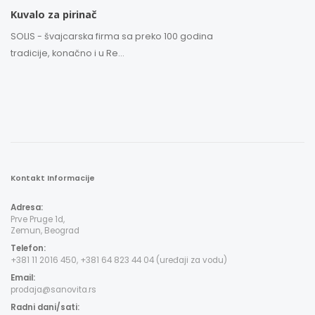
Kuvalo za pirinač
SOLIS - švajcarska firma sa preko 100 godina
tradicije, konačno i u Re...
Kontakt Informacije
Adresa:
Prve Pruge 1d,
Zemun, Beograd
Telefon:
+381 11 2016 450, +381 64 823 44 04 (uređaji za vodu)
Email:
prodaja@sanovita.rs
Radni dani/sati: