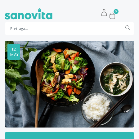
0
12
MAY