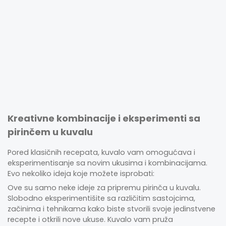
Kreativne kombinacije i eksperimenti sa
pirinčem u kuvalu
Pored klasičnih recepata, kuvalo vam omogućava i
eksperimentisanje sa novim ukusima i kombinacijama.
Evo nekoliko ideja koje možete isprobati:
Ove su samo neke ideje za pripremu pirinča u kuvalu.
Slobodno eksperimentišite sa različitim sastojcima,
začinima i tehnikama kako biste stvorili svoje jedinstvene
recepte i otkrili nove ukuse. Kuvalo vam pruža