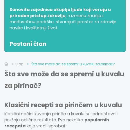
Sanovita zajednica okuplja ljude koji veruju u
prirodan pristup zdravlju
, razmenu znanja i
međusobnu podršku, stvarajući prostor za zdravije
navike i kvalitetniji život.
Postani član
Blog
Šta sve može da se spremi u kuvalu za pirinač?
Šta sve može da se spremi u kuvalu
za pirinač?
Klasični recepti sa pirinčem u kuvalu
Klasični načini kuvanja pirinča u kuvalu su jednostavni i
pružaju odlične rezultate. Evo nekoliko
popularnih
recepata
koje vredi isprobati: