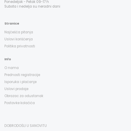
Ponedeljak - Petak 09-17 h
Subota i nedelja su neradni dani
Stranice
Najčešća pitanja
Uslovi korišćenja
Politika privatnosti
Info
O nama
Prednosti registracije
Isporuka i plaćanje
Uslovi prodaje
Obrazac za odustanak
Postavke kolačića
DOBRODOŠLI U SANOVITU