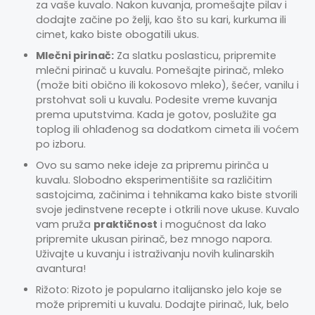
za vaše kuvalo. Nakon kuvanja, promešajte pilav i
dodajte začine po želji, kao što su kari, kurkuma ili
cimet, kako biste obogatili ukus.
Mlečni pirinač:
Za slatku poslasticu, pripremite
mlečni pirinač u kuvalu. Pomešajte pirinač, mleko
(može biti obično ili kokosovo mleko), šećer, vanilu i
prstohvat soli u kuvalu. Podesite vreme kuvanja
prema uputstvima. Kada je gotov, poslužite ga
toplog ili ohlađenog sa dodatkom cimeta ili voćem
po izboru.
Ovo su samo neke ideje za pripremu pirinča u
kuvalu. Slobodno eksperimentišite sa različitim
sastojcima, začinima i tehnikama kako biste stvorili
svoje jedinstvene recepte i otkrili nove ukuse. Kuvalo
vam pruža
praktičnost
i mogućnost da lako
pripremite ukusan pirinač, bez mnogo napora.
Uživajte u kuvanju i istraživanju novih kulinarskih
avantura!
Rižoto: Rizoto je popularno italijansko jelo koje se
može pripremiti u kuvalu. Dodajte pirinač, luk, belo