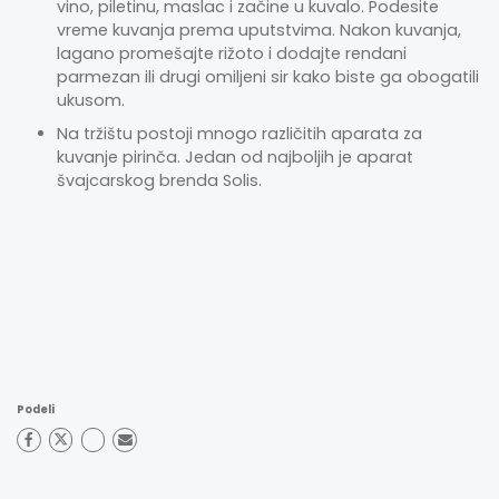
vino, piletinu, maslac i začine u kuvalo. Podesite
vreme kuvanja prema uputstvima. Nakon kuvanja,
lagano promešajte rižoto i dodajte rendani
parmezan ili drugi omiljeni sir kako biste ga obogatili
ukusom.
Na tržištu postoji mnogo različitih aparata za
kuvanje pirinča. Jedan od najboljih je aparat
švajcarskog brenda Solis
.
Podeli