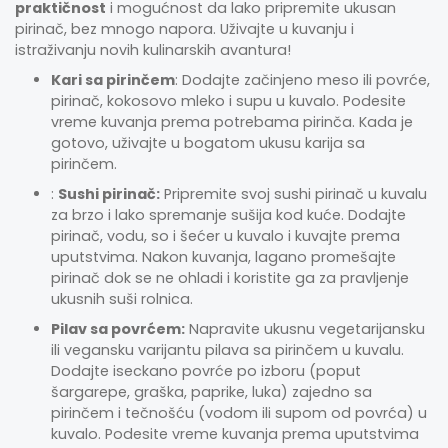
praktičnost
i mogućnost da lako pripremite ukusan
pirinač, bez mnogo napora. Uživajte u kuvanju i
istraživanju novih kulinarskih avantura!
Kari sa pirinčem
: Dodajte začinjeno meso ili povrće,
pirinač, kokosovo mleko i supu u kuvalo. Podesite
vreme kuvanja prema potrebama pirinča. Kada je
gotovo, uživajte u bogatom ukusu karija sa
pirinčem.
:
Sushi pirinač:
Pripremite svoj sushi pirinač u kuvalu
za brzo i lako spremanje sušija kod kuće. Dodajte
pirinač, vodu, so i šećer u kuvalo i kuvajte prema
uputstvima. Nakon kuvanja, lagano promešajte
pirinač dok se ne ohladi i koristite ga za pravljenje
ukusnih suši rolnica.
Pilav sa povrćem:
Napravite ukusnu vegetarijansku
ili vegansku varijantu pilava sa pirinčem u kuvalu.
Dodajte iseckano povrće po izboru (poput
šargarepe, graška, paprike, luka) zajedno sa
pirinčem i tečnošću (vodom ili supom od povrća) u
kuvalo. Podesite vreme kuvanja prema uputstvima