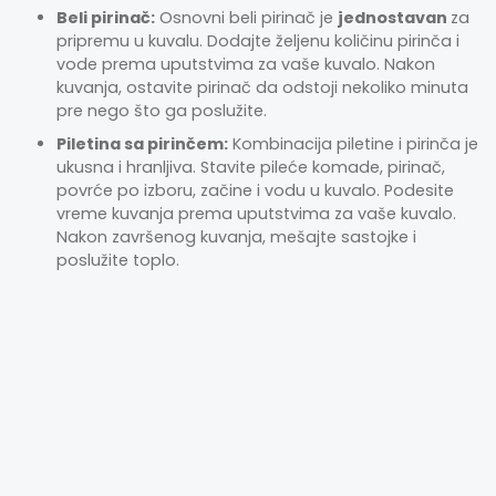
Beli pirinač:
Osnovni beli pirinač je
jednostavan
za
pripremu u kuvalu. Dodajte željenu količinu pirinča i
vode prema uputstvima za vaše kuvalo. Nakon
kuvanja, ostavite pirinač da odstoji nekoliko minuta
pre nego što ga poslužite.
Piletina sa pirinčem:
Kombinacija piletine i pirinča je
ukusna i hranljiva. Stavite pileće komade, pirinač,
povrće po izboru, začine i vodu u kuvalo. Podesite
vreme kuvanja prema uputstvima za vaše kuvalo.
Nakon završenog kuvanja, mešajte sastojke i
poslužite toplo.