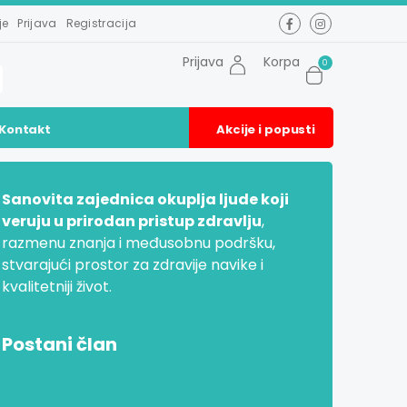
je
Prijava
Registracija
Prijava
Korpa
0
Kontakt
Akcije i popusti
Sanovita zajednica okuplja ljude koji
veruju u prirodan pristup zdravlju
,
razmenu znanja i međusobnu podršku,
stvarajući prostor za zdravije navike i
kvalitetniji život.
Postani član