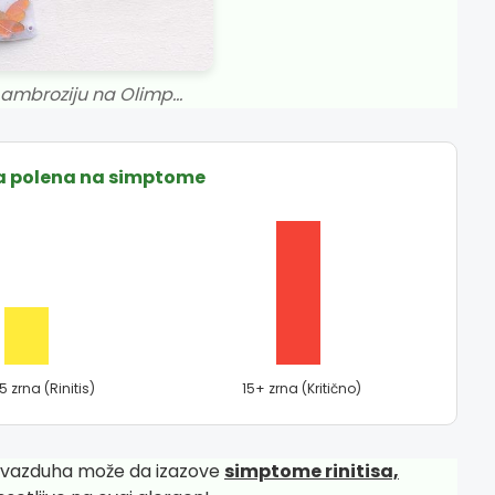
ambroziju na Olimp...
na polena na simptome
5 zrna (Rinitis)
15+ zrna (Kritično)
 vazduha može da izazove
simptome rinitisa,