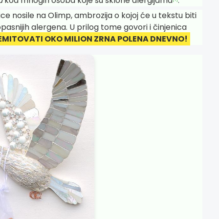
u
kod mnogih osoba koje su sklone alergijama
.
ce nosile na Olimp, ambrozija o kojoj će u tekstu biti
pasnijih alergena. U prilog tome govori i činjenica
EMITOVATI OKO MILION ZRNA POLENA DNEVNO!