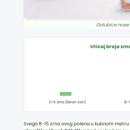
Golubice nose 
Uticaj broja zr
0-5 zrna (Miran san)
8-1
Svega 8-15 zrna ovog polena u kubnom metru