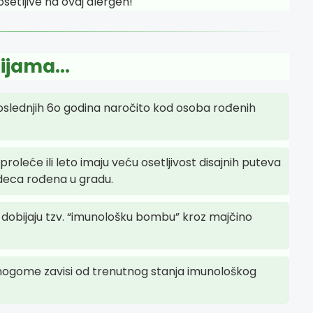
setljive na ovaj alergen!
ijama...
poslednjih 6o godina naročito kod osoba rođenih
roleće ili leto imaju veću osetljivost disajnih puteva
 deca rođena u gradu.
r dobijaju tzv. “imunološku bombu” kroz majčino
mnogome zavisi od trenutnog stanja imunološkog