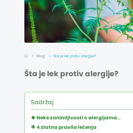
Blog
Šta je lek protiv alergije?
Šta je lek protiv alergije?
Sadržaj
🍀 Neke zanimljivosti o alergijama...
🌟 4 zlatna pravila lečenja