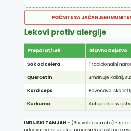
POČNITE SA JAČANJEM IMUNITET
Lekovi protiv alergije
Preparat/Lek
Glavno Dejstvo
Sok od celera
Tradicionalni narod
Quercetin
Smanjuje kašalj, suz
Kordiceps
Povećava iskoristl
Kurkuma
Antiupalna svojstva
INDIJSKI TAMJAN
- (Bosvellia serrata) - spre
odgovorne za upalne procese kod astme i respir