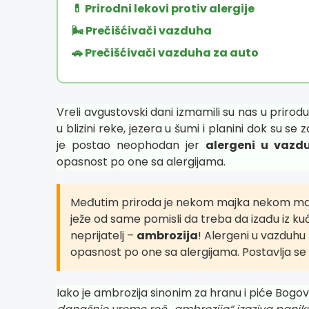
💊 Prirodni lekovi protiv alergije
🌬️ Prečišćivači vazduha
🚗 Prečišćivači vazduha za auto
Vreli avgustovski dani izmamili su nas u prirodu
u blizini reke, jezera u šumi i planini dok su se 
je postao neophodan jer
alergeni u vazd
opasnost po one sa alergijama.
Međutim priroda je nekom majka nekom maćeh
ježe od same pomisli da treba da izađu iz ku
neprijatelj –
ambrozija
! Alergeni u vazduhu
opasnost po one sa alergijama. Postavlja se 
Iako je ambrozija sinonim za hranu i piće Bogo