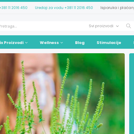
+381 11 2016 450
Uređaji za vodu
+381 11 2016 450
Isporuka i plaćan
ix Proizvodi
Wellness
Blog
Stimulacije