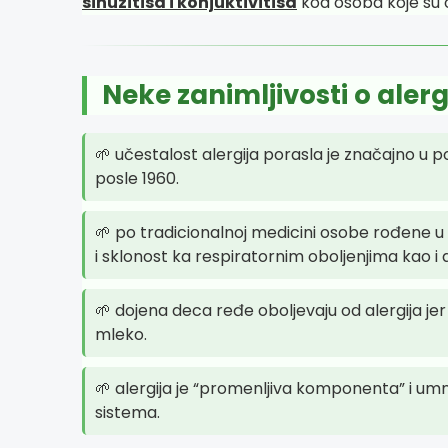
sinuzitisa i konjuktivitisa
kod osoba koje su o
Neke zanimljivosti o alerg
🌱 učestalost alergija porasla je značajno u 
posle 1960.
🌱 po tradicionalnoj medicini osobe rođene u p
i sklonost ka respiratornim oboljenjima kao i
🌱 dojena deca ređe oboljevaju od alergija je
mleko.
🌱 alergija je “promenljiva komponenta” i u
sistema.