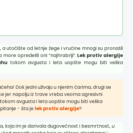
, a utočište od letnje žege i vrućine mnogi su pronašli
za more opredelili oni “najhrabriji”.
Lek protiv alergije
uhu
tokom avgusta i leta uopšte mogu biti velika
a! Dok jedni uživaju u njenim čarima, drugi se
će jer napolju iz trave vreba veoma agresivni
 tokom avgusta i leta uopšte mogu biti velika
pitanje - šta je
lek protiv alergije
?
va, koja im je darivala dugovečnost i besmrtnost,
u
[1]