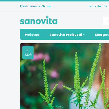
Elskluzivno u Srbiji
Pozovite nas
Početna
Sanovita Proizvodi
Energet
31
AUG