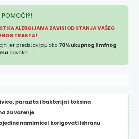
I POMOĆI?!
ST KA ALERGIJAMA ZAVISI OD STANJA VAŠEG
VNOG TRAKTA!
jni jer predstavljaju oko
70% ukupnog limfnog
ema
čoveka.
ivica, parazita i bakterija i toksina
ana za varenje
 pojedine namirnice i korigovati ishranu