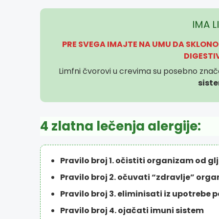
IMA L
PRE SVEGA IMAJTE NA UMU DA SKLONO
DIGESTI
Limfni čvorovi u crevima su posebno znača
sist
4 zlatna lečenja alergije:
Pravilo broj 1. očistiti organizam od glj
Pravilo broj 2. očuvati “zdravlje” org
Pravilo broj 3. eliminisati iz upotrebe
Pravilo broj 4. ojačati imuni sistem