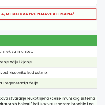
A, MESEC DVA PRE POJAVE ALERGENA!
ni lek za imunitet.
enje očiju i kijanje.
jivost kiseonika kod astme.
 i regeneracija ćelija.
čava stvaranje leukotrijena /ćelije imunskog sistema
atornih bolesti/ koji izazivaju spazam bronhija i na