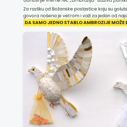
današnje vreme reč „ambrozija“ izaziva panik
Za razliku od Božanske poslastice koju su golubi
govora nošena je vetrom i važi za jedan od najo
DA SAMO JEDNO STABLO AMBROZIJE MOŽE 