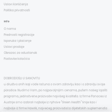
Uslovi korišćenja
Politika privatnosti
Info
O nama
Prednosti registracije
Isporuka i plaćanje
Uslovi prodaje
Obrazac za odustanak
Postavke kolačića
DOBRODOŠLI U SANOVITU
u društvo onih koji vode računa o svom zdravlju kao i o zdravlju svoje
porodice. Nudimo Vam, po najpovoljnijim cenama, putem našeg lojaliti
programa, jedinstvene proizvode najvišeg kvaliteta. Iz firme Panaceo iz
Austrije smo izabrali najbolje iz njihove "Green Health" linije kao i
najbolje iz firme Hawlik, najvećeg proizvođača dijetetskih suplemenata