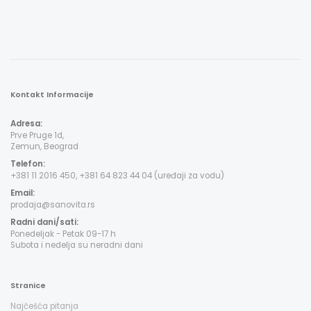
Kontakt Informacije
Adresa:
Prve Pruge 1d,
Zemun, Beograd
Telefon:
+381 11 2016 450, +381 64 823 44 04 (uređaji za vodu)
Email:
prodaja@sanovita.rs
Radni dani/sati:
Ponedeljak - Petak 09-17 h
Subota i nedelja su neradni dani
Stranice
Najčešća pitanja