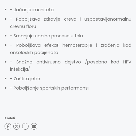
- Jačanje imuniteta
- Poboljšava zdravlje creva i uspostavljanormalnu
crevnu floru
- Smanjuje upalne procese u telu
- Poboljšava efekat hemoterapije i zračenja kod
onkoloških pacijenata
- Snažno antivirusno dejstvo /posebno kod HPV
infekcija/
- Zaštita jetre
- Poboljšanje sportskih performansi
Podeli