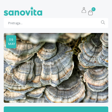
0
09
MAY