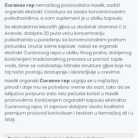
Ćuranov rep
nemačkog proizvođača Hawlik, sadrži
organski ekstrakt Coriolusa sa visoko koncentrovanim
polisaharidima, a sam suplement je u obliku kapsula.
Sa ekstraktima lekovitih gljiva uz dodatak vitamina C iz
Acerole, dobijate 20 puta veću koncentraciju
polisaharida u poređenju sa konvencionalnim prahom
pečuraka. Unutar same kapsule nalazi se organski
ekstrakt Ćuranovog repa u obliku finog praha, dobijenog
korišćenjem tradicionalnog procesa uz pomoć tople
vode, čime se oslobađaju hitinske strukture gljive koje na
taj način postaju dostupnije i iskoristljivije u crevima.
Hawlik organski
Ćuranov rep
uzgaja se u najčistijoj
prirodi i daje mu se potrebno vreme da sazri, tako da se
isključivo potpuno zrelo telo pečurke koristi u Hawlik
proizvodima. Korišćenjem organskih kapsula ekstrakta
Ćuranovog repa, Vi zapravo dobijate visoko kvalitetni
premijum proizvod kontrolisan i testiran u Nemačkoj ali i u
Srbiji.