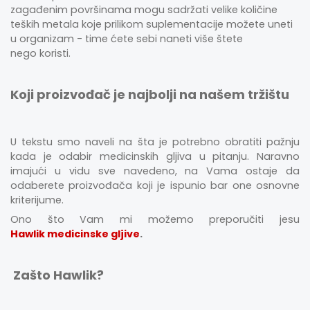
zagađenim površinama mogu sadržati velike količine
teških metala koje prilikom suplementacije možete uneti
u organizam - time ćete sebi naneti više štete
nego koristi.
Koji proizvođač je najbolji na našem tržištu
U tekstu smo naveli na šta je potrebno obratiti pažnju
kada je odabir medicinskih gljiva u pitanju. Naravno
imajući u vidu sve navedeno, na Vama ostaje da
odaberete proizvođača koji je ispunio bar one osnovne
kriterijume.
Ono što Vam mi možemo preporučiti jesu
Hawlik medicinske gljive
.
Zašto Hawlik?