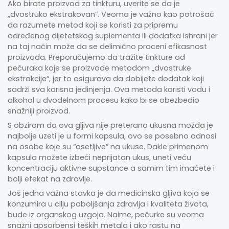
Ako birate proizvod za tinkturu, uverite se da je
„dvostruko ekstrakovan“. Veoma je važno kao potrošač
da razumete metod koji se koristi za pripremu
određenog dijetetskog suplementa ili dodatka ishrani jer
na taj način može da se delimično proceni efikasnost
proizvoda. Preporučujemo da tražite tinkture od
pečuraka koje se proizvode metodom „dvostruke
ekstrakcije“, jer to osigurava da dobijete dodatak koji
sadrži sva korisna jedinjenja. Ova metoda koristi vodu i
alkohol u dvodelnom procesu kako bi se obezbedio
snažniji proizvod.
S obzirom da ova gljiva nije preterano ukusna možda je
najbolje uzeti je u formi kapsula, ovo se posebno odnosi
na osobe koje su “osetljive” na ukuse. Dakle primenom
kapsula možete izbeći neprijatan ukus, uneti veću
koncentraciju aktivne supstance a samim tim imaćete i
bolji efekat na zdravlje.
Još jedna važna stavka je da medicinska gljiva koja se
konzumira u cilju poboljšanja zdravlja i kvaliteta života,
bude iz organskog uzgoja. Naime, pečurke su veoma
snažni apsorbensi teških metala i ako rastu na