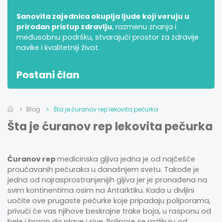
Sanovita zajednica okuplja ljude koji veruju u
prirodan pristup zdravlju
, razmenu znanja i
međusobnu podršku, stvarajući prostor za zdravije
navike i kvalitetniji život.
Postani član
Blog
Šta je ćuranov rep lekovita pečurka
Šta je ćuranov rep lekovita pečurka
Ćuranov rep
medicinska gljiva jedna je od najčešće
proučavanih pečuraka u današnjem svetu. Takođe je
jedna od najrasprostranjenijih gljiva jer je pronađena na
svim kontinentima osim na Antarktiku. Kada u divljini
uočite ove prugaste pečurke koje pripadaju poliporama,
privući će vas njihove beskrajne trake boja, u rasponu od
bele i braon do plave i sive. Polipore se razlikuju od