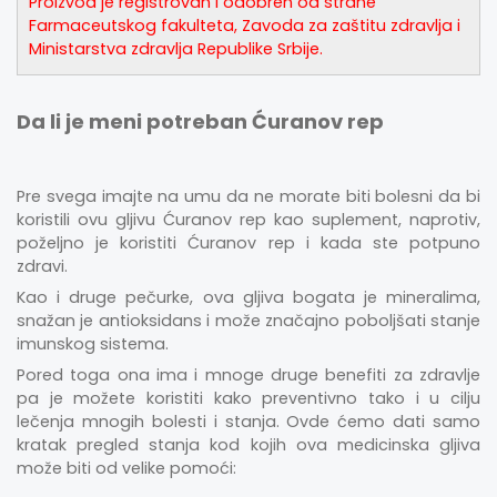
Proizvod je registrovan i odobren od strane
Farmaceutskog fakulteta, Zavoda za zaštitu zdravlja i
Ministarstva zdravlja Republike Srbije.
Da li je meni potreban Ćuranov rep
Pre svega imajte na umu da ne morate biti bolesni da bi
koristili ovu gljivu Ćuranov rep kao suplement, naprotiv,
poželjno je koristiti Ćuranov rep i kada ste potpuno
zdravi.
Kao i druge pečurke, ova gljiva bogata je mineralima,
snažan je antioksidans i može značajno poboljšati stanje
imunskog sistema.
Pored toga ona ima i mnoge druge benefiti za zdravlje
pa je možete koristiti kako preventivno tako i u cilju
lečenja mnogih bolesti i stanja. Ovde ćemo dati samo
kratak pregled stanja kod kojih ova medicinska gljiva
može biti od velike pomoći: