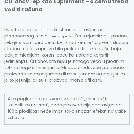
Ćuranov rep kao suplement – o čemu treba
voditi računa
Uverite se da je dodatak ishrani napravljen od
plodonosnog tela
. Da razjasnimo - plodno
Ćuranovog repa
telo je stvarni deo pečurke „iznad zemlje“. U ovom slučaju
plodno telo bi zapravo bila prelepa lepeza u više boja
dok je micelijum “koren” pečurke. Količina korisnih
jedinjenja u Ćuranovom repu je mnogo veća u plodnim
telima nego u micelijumu. Mnoga preduzeća proizvode
proizvode sa micelijumom ili micelijumom na zrnu jer im
je to jeftinije, ali su ti proizvodi manje efikasni.
Ako pogledate proizvod i vidite reč „micelija“ ili
„micelijum na zrnu“, onda proizvod nije napravljen od
100% plodišta i neće imati tako snažan efekat na Vaše
zdravlje.